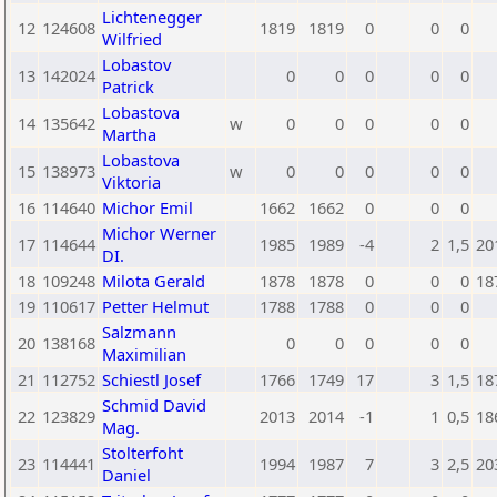
Lichtenegger
12
124608
1819
1819
0
0
0
Wilfried
Lobastov
13
142024
0
0
0
0
0
Patrick
Lobastova
14
135642
w
0
0
0
0
0
Martha
Lobastova
15
138973
w
0
0
0
0
0
Viktoria
16
114640
Michor Emil
1662
1662
0
0
0
Michor Werner
17
114644
1985
1989
-4
2
1,5
20
DI.
18
109248
Milota Gerald
1878
1878
0
0
0
18
19
110617
Petter Helmut
1788
1788
0
0
0
Salzmann
20
138168
0
0
0
0
0
Maximilian
21
112752
Schiestl Josef
1766
1749
17
3
1,5
18
Schmid David
22
123829
2013
2014
-1
1
0,5
18
Mag.
Stolterfoht
23
114441
1994
1987
7
3
2,5
20
Daniel