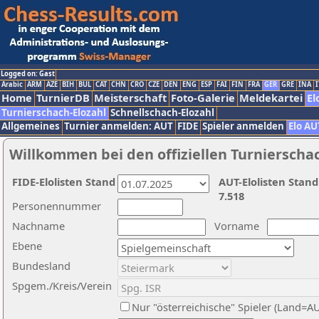
Logged on: Gast
Arabic
ARM
AZE
BIH
BUL
CAT
CHN
CRO
CZE
DEN
ENG
ESP
FAI
FIN
FRA
GER
GRE
INA
I
Home
TurnierDB
Meisterschaft
Foto-Galerie
Meldekartei
El
Turnierschach-Elozahl
Schnellschach-Elozahl
Allgemeines
Turnier anmelden: AUT
FIDE
Spieler anmelden
Elo AU
Willkommen bei den offiziellen Turnierscha
FIDE-Elolisten Stand
AUT-Elolisten Stand
7.518
Personennummer
Nachname
Vorname
Ebene
Bundesland
Spgem./Kreis/Verein
Nur "österreichische" Spieler (Land=A