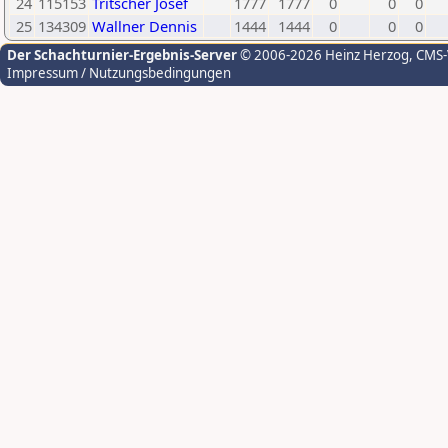
24
115153
Tritscher Josef
1777
1777
0
0
0
25
134309
Wallner Dennis
1444
1444
0
0
0
Der Schachturnier-Ergebnis-Server
© 2006-2026 Heinz Herzog
, CMS
Impressum / Nutzungsbedingungen