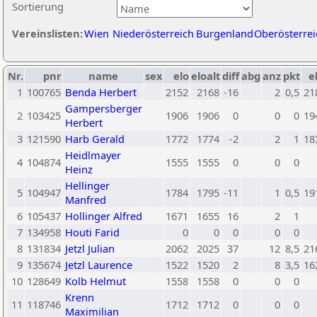
Sortierung
Vereinslisten:
Wien
Niederösterreich
Burgenland
Oberösterrei
Nr.
pnr
name
sex
elo
eloalt
diff
abg
anz
pkt
e
1
100765
Benda Herbert
2152
2168
-16
2
0,5
21
Gampersberger
2
103425
1906
1906
0
0
0
19
Herbert
3
121590
Harb Gerald
1772
1774
-2
2
1
18
Heidlmayer
4
104874
1555
1555
0
0
0
Heinz
Hellinger
5
104947
1784
1795
-11
1
0,5
19
Manfred
6
105437
Hollinger Alfred
1671
1655
16
2
1
7
134958
Houti Farid
0
0
0
0
0
8
131834
Jetzl Julian
2062
2025
37
12
8,5
21
9
135674
Jetzl Laurence
1522
1520
2
8
3,5
16
10
128649
Kolb Helmut
1558
1558
0
0
0
Krenn
11
118746
1712
1712
0
0
0
Maximilian