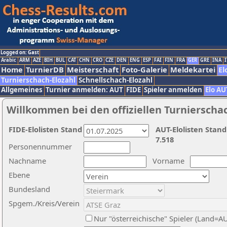
Logged on: Gast
Arabic
ARM
AZE
BIH
BUL
CAT
CHN
CRO
CZE
DEN
ENG
ESP
FAI
FIN
FRA
GER
GRE
INA
I
Home
TurnierDB
Meisterschaft
Foto-Galerie
Meldekartei
El
Turnierschach-Elozahl
Schnellschach-Elozahl
Allgemeines
Turnier anmelden: AUT
FIDE
Spieler anmelden
Elo AU
Willkommen bei den offiziellen Turnierscha
FIDE-Elolisten Stand
AUT-Elolisten Stand
7.518
Personennummer
Nachname
Vorname
Ebene
Bundesland
Spgem./Kreis/Verein
Nur "österreichische" Spieler (Land=A