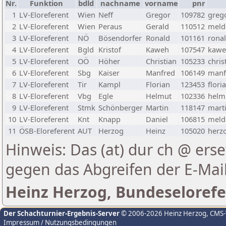
Nr.
Funktion
bdld
nachname
vorname
pnr
1
LV-Eloreferent
Wien
Neff
Gregor
109782
greg
2
LV-Eloreferent
Wien
Peraus
Gerald
110512
melde
3
LV-Eloreferent
NÖ
Bösendorfer
Ronald
101161
rona
4
LV-Eloreferent
Bgld
Kristof
Kaweh
107547
kawe
5
LV-Eloreferent
OÖ
Höher
Christian
105233
chris
6
LV-Eloreferent
Sbg
Kaiser
Manfred
106149
manf
7
LV-Eloreferent
Tir
Kampl
Florian
123453
flori
8
LV-Eloreferent
Vbg
Egle
Helmut
102336
helmu
9
LV-Eloreferent
Stmk
Schönberger
Martin
118147
marti
10
LV-Eloreferent
Knt
Knapp
Daniel
106815
melde
11
ÖSB-Eloreferent
AUT
Herzog
Heinz
105020
herzo
Hinweis: Das (at) dur ch @ erse
gegen das Abgreifen der E-Ma
Heinz Herzog, Bundeselorefe
Der Schachturnier-Ergebnis-Server
© 2006-2026 Heinz Herzog
, CMS
Impressum / Nutzungsbedingungen