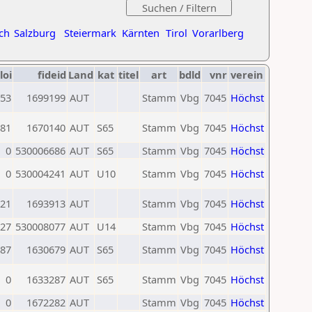
ch
Salzburg
Steiermark
Kärnten
Tirol
Vorarlberg
loi
fideid
Land
kat
titel
art
bdld
vnr
verein
53
1699199
AUT
Stamm
Vbg
7045
Höchst
81
1670140
AUT
S65
Stamm
Vbg
7045
Höchst
0
530006686
AUT
S65
Stamm
Vbg
7045
Höchst
0
530004241
AUT
U10
Stamm
Vbg
7045
Höchst
21
1693913
AUT
Stamm
Vbg
7045
Höchst
27
530008077
AUT
U14
Stamm
Vbg
7045
Höchst
87
1630679
AUT
S65
Stamm
Vbg
7045
Höchst
0
1633287
AUT
S65
Stamm
Vbg
7045
Höchst
0
1672282
AUT
Stamm
Vbg
7045
Höchst