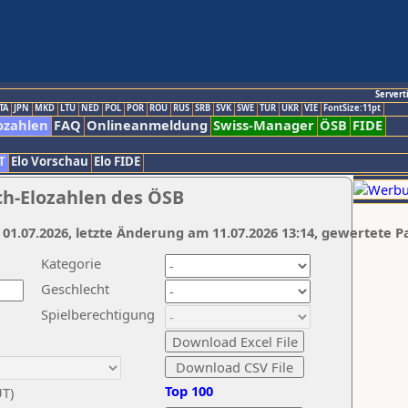
Servert
TA
JPN
MKD
LTU
NED
POL
POR
ROU
RUS
SRB
SVK
SWE
TUR
UKR
VIE
FontSize:11pt
ozahlen
FAQ
Onlineanmeldung
Swiss-Manager
ÖSB
FIDE
T
Elo Vorschau
Elo FIDE
ch-Elozahlen des ÖSB
 01.07.2026, letzte Änderung am 11.07.2026 13:14, gewertete P
Kategorie
Geschlecht
Spielberechtigung
Top 100
UT)