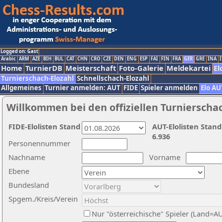
Logged on: Gast
Arabic
ARM
AZE
BIH
BUL
CAT
CHN
CRO
CZE
DEN
ENG
ESP
FAI
FIN
FRA
GER
GRE
INA
I
Home
TurnierDB
Meisterschaft
Foto-Galerie
Meldekartei
El
Turnierschach-Elozahl
Schnellschach-Elozahl
Allgemeines
Turnier anmelden: AUT
FIDE
Spieler anmelden
Elo AU
Willkommen bei den offiziellen Turnierscha
FIDE-Elolisten Stand
AUT-Elolisten Stand
6.936
Personennummer
Nachname
Vorname
Ebene
Bundesland
Spgem./Kreis/Verein
Nur "österreichische" Spieler (Land=A