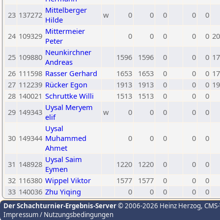
Mittelberger
23
137272
w
0
0
0
0
0
Hilde
Mittermeier
24
109329
0
0
0
0
0
20
Peter
Neunkirchner
25
109880
1596
1596
0
0
0
17
Andreas
26
111598
Rasser Gerhard
1653
1653
0
0
0
17
27
112239
Rücker Egon
1913
1913
0
0
0
19
28
140021
Schruttke Willi
1513
1513
0
0
0
Uysal Meryem
29
149343
w
0
0
0
0
0
elif
Uysal
30
149344
Muhammed
0
0
0
0
0
Ahmet
Uysal Saim
31
148928
1220
1220
0
0
0
Eymen
32
116380
Wippel Viktor
1577
1577
0
0
0
33
140036
Zhu Yiqing
0
0
0
0
0
Der Schachturnier-Ergebnis-Server
© 2006-2026 Heinz Herzog
, CMS
Impressum / Nutzungsbedingungen