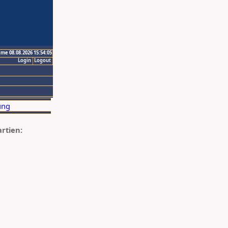
ime 08.08.2026 15:54:05
Login
Logout
artien: