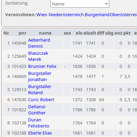
Sortierung
Vereinslisten:
Wien
Niederösterreich
Burgenland
Oberösterrei
Nr.
pnr
name
sex
elo
eloalt
diff
abg
anz
pkt
e
Aeberhard
1
145648
1741
1741
0
0
0
18
Dennis
Blaszczak
2
125649
1424
1424
0
0
0
16
Marek
3
101423
Brunner Felix
-
1836
1836
0
0
0
Burgstaller
4
146869
1478
1477
1
7
3,5
Jonathan
Burgstaller
5
129513
1743
1743
0
0
0
18
Roland
6
147630
Coric Robert
1372
1308
64
9
2,5
16
Dellanoi
7
101822
1786
1786
0
0
0
18
Günther
Duran
8
102136
1764
1764
0
0
0
Felixberto
9
102188
Eberle Elias
1681
1681
0
0
0