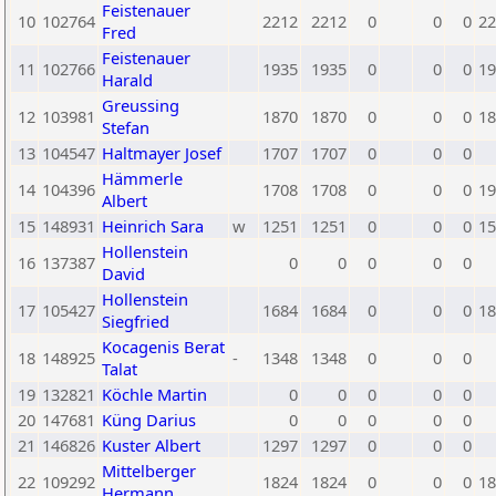
Feistenauer
10
102764
2212
2212
0
0
0
22
Fred
Feistenauer
11
102766
1935
1935
0
0
0
19
Harald
Greussing
12
103981
1870
1870
0
0
0
18
Stefan
13
104547
Haltmayer Josef
1707
1707
0
0
0
Hämmerle
14
104396
1708
1708
0
0
0
19
Albert
15
148931
Heinrich Sara
w
1251
1251
0
0
0
15
Hollenstein
16
137387
0
0
0
0
0
David
Hollenstein
17
105427
1684
1684
0
0
0
18
Siegfried
Kocagenis Berat
18
148925
-
1348
1348
0
0
0
Talat
19
132821
Köchle Martin
0
0
0
0
0
20
147681
Küng Darius
0
0
0
0
0
21
146826
Kuster Albert
1297
1297
0
0
0
Mittelberger
22
109292
1824
1824
0
0
0
18
Hermann