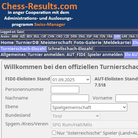
Logged on: Gast
Arabic
ARM
AZE
BIH
BUL
CAT
CHN
CRO
CZE
DEN
ENG
ESP
FAI
FIN
FRA
GER
GRE
INA
I
Home
TurnierDB
Meisterschaft
Foto-Galerie
Meldekartei
El
Turnierschach-Elozahl
Schnellschach-Elozahl
Allgemeines
Turnier anmelden: AUT
FIDE
Spieler anmelden
Elo AU
Willkommen bei den offiziellen Turnierscha
FIDE-Elolisten Stand
AUT-Elolisten Stand
7.518
Personennummer
Nachname
Vorname
Ebene
Bundesland
Spgem./Kreis/Verein
Nur "österreichische" Spieler (Land=A