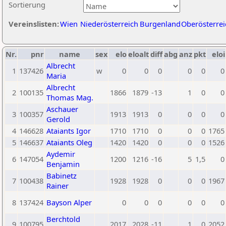
Sortierung
Vereinslisten:
Wien
Niederösterreich
Burgenland
Oberösterrei
Nr.
pnr
name
sex
elo
eloalt
diff
abg
anz
pkt
eloi
Albrecht
1
137426
w
0
0
0
0
0
0
Maria
Albrecht
2
100135
1866
1879
-13
1
0
0
Thomas Mag.
Aschauer
3
100357
1913
1913
0
0
0
0
Gerold
4
146628
Ataiants Igor
1710
1710
0
0
0
1765
5
146637
Ataiants Oleg
1420
1420
0
0
0
1526
Aydemir
6
147054
1200
1216
-16
5
1,5
0
Benjamin
Babinetz
7
100438
1928
1928
0
0
0
1967
Rainer
8
137424
Bayson Alper
0
0
0
0
0
0
Berchtold
9
100795
2017
2028
-11
1
0
2052