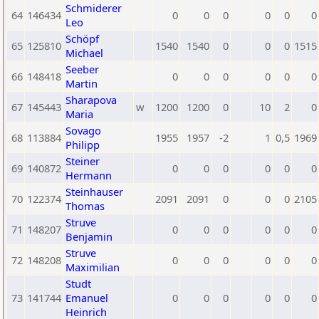
Schmiderer
64
146434
0
0
0
0
0
0
Leo
Schöpf
65
125810
1540
1540
0
0
0
1515
Michael
Seeber
66
148418
0
0
0
0
0
0
Martin
Sharapova
67
145443
w
1200
1200
0
10
2
0
Maria
Sovago
68
113884
1955
1957
-2
1
0,5
1969
Philipp
Steiner
69
140872
0
0
0
0
0
0
Hermann
Steinhauser
70
122374
2091
2091
0
0
0
2105
Thomas
Struve
71
148207
0
0
0
0
0
0
Benjamin
Struve
72
148208
0
0
0
0
0
0
Maximilian
Studt
73
141744
Emanuel
0
0
0
0
0
0
Heinrich