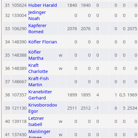
31
105624
Huber Harald
1840
1840
0
0
0
0
Jedinger
32
133004
0
0
0
0
0
0
Noah
Kapferer
33
106290
2076
2076
0
0
0
2075
Romed
34
148390
Köfler Florian
0
0
0
0
0
0
Köfler
35
148388
w
0
0
0
0
0
0
Martha
Kraft
36
148389
w
0
0
0
0
0
0
Charlotte
Kraft-Fish
37
148667
0
0
0
0
0
0
Martin
Kranebitter
38
107357
1899
1895
4
1
0,5
1969
Gerhard
Krivoborodov
39
121130
2511
2512
-1
6
5
2534
Egor
Letzner
40
139118
w
0
0
0
0
0
0
Isabell
Maislinger
41
137430
w
0
0
0
0
0
0
Aimee