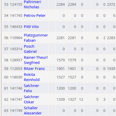
Paltrinieri
53
124155
2284
2284
0
0
0
2372
Nicholas
54
141745
Petrov Peter
0
0
0
0
0
0
55
146433
Pittl Vito
0
0
0
0
0
0
Platzgummer
56
110904
2281
2281
0
6
2
2283
Fabian
Posch
57
145314
0
0
0
0
0
0
Gabriel
Rainer-Theurl
58
128957
1579
1579
0
0
0
0
Siegfried
59
112053
Ritzer Franz
1901
1901
0
0
0
1939
Rokita
60
118030
1527
1527
0
0
0
0
Reinhold
Salchner
61
141746
1200
1200
0
0
0
0
Felix
Salchner
62
141747
1339
1327
12
5
3
0
Oskar
Schaller
63
141749
0
0
0
0
0
0
Alexander