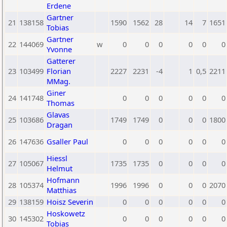
Erdene
Gartner
21
138158
1590
1562
28
14
7
1651
Tobias
Gartner
22
144069
w
0
0
0
0
0
0
Yvonne
Gatterer
23
103499
Florian
2227
2231
-4
1
0,5
2211
MMag.
Giner
24
141748
0
0
0
0
0
0
Thomas
Glavas
25
103686
1749
1749
0
0
0
1800
Dragan
26
147636
Gsaller Paul
0
0
0
0
0
0
Hiessl
27
105067
1735
1735
0
0
0
0
Helmut
Hofmann
28
105374
1996
1996
0
0
0
2070
Matthias
29
138159
Hoisz Severin
0
0
0
0
0
0
Hoskowetz
30
145302
0
0
0
0
0
0
Tobias