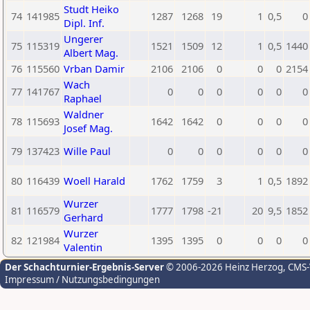
Studt Heiko
74
141985
1287
1268
19
1
0,5
0
Dipl. Inf.
Ungerer
75
115319
1521
1509
12
1
0,5
1440
Albert Mag.
76
115560
Vrban Damir
2106
2106
0
0
0
2154
Wach
77
141767
0
0
0
0
0
0
Raphael
Waldner
78
115693
1642
1642
0
0
0
0
Josef Mag.
79
137423
Wille Paul
0
0
0
0
0
0
80
116439
Woell Harald
1762
1759
3
1
0,5
1892
Wurzer
81
116579
1777
1798
-21
20
9,5
1852
Gerhard
Wurzer
82
121984
1395
1395
0
0
0
0
Valentin
Der Schachturnier-Ergebnis-Server
© 2006-2026 Heinz Herzog
, CMS
Impressum / Nutzungsbedingungen