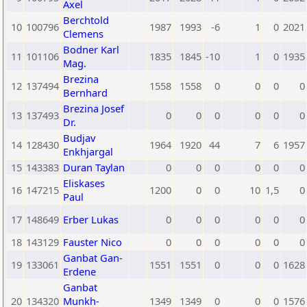
Axel
Berchtold
10
100796
1987
1993
-6
1
0
2021
Clemens
Bodner Karl
11
101106
1835
1845
-10
1
0
1935
Mag.
Brezina
12
137494
1558
1558
0
0
0
0
Bernhard
Brezina Josef
13
137493
0
0
0
0
0
0
Dr.
Budjav
14
128430
1964
1920
44
7
6
1957
Enkhjargal
15
143383
Duran Taylan
0
0
0
0
0
0
Eliskases
16
147215
1200
0
0
10
1,5
0
Paul
17
148649
Erber Lukas
0
0
0
0
0
0
18
143129
Fauster Nico
0
0
0
0
0
0
Ganbat Gan-
19
133061
1551
1551
0
0
0
1628
Erdene
Ganbat
20
134320
Munkh-
1349
1349
0
0
0
1576