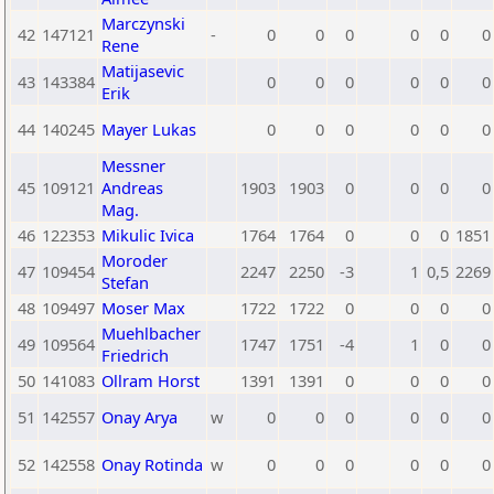
Marczynski
42
147121
-
0
0
0
0
0
0
Rene
Matijasevic
43
143384
0
0
0
0
0
0
Erik
44
140245
Mayer Lukas
0
0
0
0
0
0
Messner
45
109121
Andreas
1903
1903
0
0
0
0
Mag.
46
122353
Mikulic Ivica
1764
1764
0
0
0
1851
Moroder
47
109454
2247
2250
-3
1
0,5
2269
Stefan
48
109497
Moser Max
1722
1722
0
0
0
0
Muehlbacher
49
109564
1747
1751
-4
1
0
0
Friedrich
50
141083
Ollram Horst
1391
1391
0
0
0
0
51
142557
Onay Arya
w
0
0
0
0
0
0
52
142558
Onay Rotinda
w
0
0
0
0
0
0