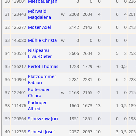
30
139601
Miesbauer Jan
0
0
0
0
0
236
Mörwald
31
123443
w
2008
2004
4
6
4
201
Magdalena
32
125277
Moser Axel
2142
2142
0
0
0
213
33
145080
Mühle Christa
w
0
0
0
0
0
Nisipeanu
34
130524
2606
2604
2
5
3
258
Liviu-Dieter
35
136217
Perlot Thomas
1723
1729
-6
1
0,5
Platzgummer
36
110904
2281
2281
0
6
2
228
Fabian
Polterauer
37
122401
w
2163
2165
-2
1
0
215
Chiara
Radinger
38
111476
1660
1673
-13
1
0,5
189
Alfred
39
120864
Schewzow Juri
1851
1851
0
0
0
198
40
112753
Schiestl Josef
2057
2067
-10
3
0,5
205