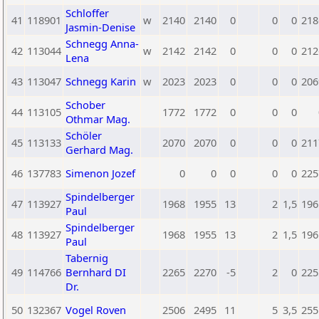
Schloffer
41
118901
w
2140
2140
0
0
0
218
Jasmin-Denise
Schnegg Anna-
42
113044
w
2142
2142
0
0
0
212
Lena
43
113047
Schnegg Karin
w
2023
2023
0
0
0
206
Schober
44
113105
1772
1772
0
0
0
Othmar Mag.
Schöler
45
113133
2070
2070
0
0
0
211
Gerhard Mag.
46
137783
Simenon Jozef
0
0
0
0
0
225
Spindelberger
47
113927
1968
1955
13
2
1,5
196
Paul
Spindelberger
48
113927
1968
1955
13
2
1,5
196
Paul
Tabernig
49
114766
Bernhard DI
2265
2270
-5
2
0
225
Dr.
50
132367
Vogel Roven
2506
2495
11
5
3,5
255