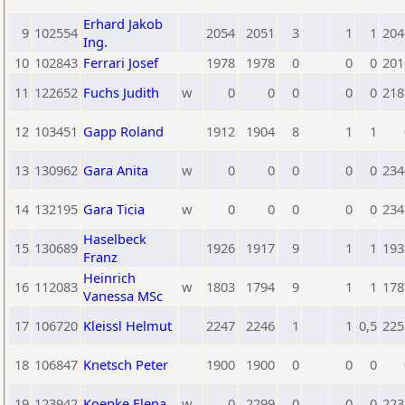
Erhard Jakob
9
102554
2054
2051
3
1
1
204
Ing.
10
102843
Ferrari Josef
1978
1978
0
0
0
201
11
122652
Fuchs Judith
w
0
0
0
0
0
218
12
103451
Gapp Roland
1912
1904
8
1
1
13
130962
Gara Anita
w
0
0
0
0
0
234
14
132195
Gara Ticia
w
0
0
0
0
0
234
Haselbeck
15
130689
1926
1917
9
1
1
193
Franz
Heinrich
16
112083
w
1803
1794
9
1
1
178
Vanessa MSc
17
106720
Kleissl Helmut
2247
2246
1
1
0,5
225
18
106847
Knetsch Peter
1900
1900
0
0
0
19
123942
Koepke Elena
w
0
2299
0
0
0
223