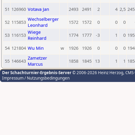
51
126960
Votava Jan
2493
2491
2
4
2,5
245
Wechselberger
52
115853
1572
1572
0
0
0
Leonhard
Wiege
53
116153
1774
1777
-3
1
0
195
Reinhard
54
121804
Wu Min
w
1926
1926
0
0
0
194
Zametzer
55
146643
1858
1845
13
1
1
185
Marcus
Der Schachturnier-Ergebnis-Server
© 2006-2026 Heinz Herzog
, CMS
Impressum / Nutzungsbedingungen