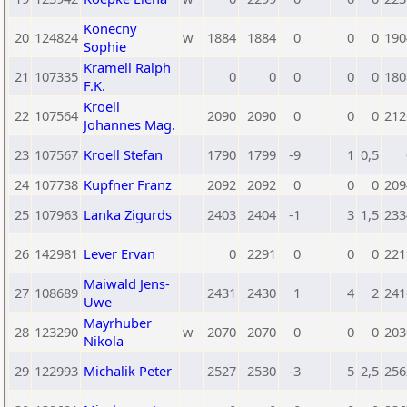
Konecny
20
124824
w
1884
1884
0
0
0
190
Sophie
Kramell Ralph
21
107335
0
0
0
0
0
180
F.K.
Kroell
22
107564
2090
2090
0
0
0
212
Johannes Mag.
23
107567
Kroell Stefan
1790
1799
-9
1
0,5
24
107738
Kupfner Franz
2092
2092
0
0
0
209
25
107963
Lanka Zigurds
2403
2404
-1
3
1,5
233
26
142981
Lever Ervan
0
2291
0
0
0
221
Maiwald Jens-
27
108689
2431
2430
1
4
2
241
Uwe
Mayrhuber
28
123290
w
2070
2070
0
0
0
203
Nikola
29
122993
Michalik Peter
2527
2530
-3
5
2,5
256