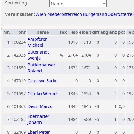
Sortierung
Vereinslisten:
Wien
Niederösterreich
Burgenland
Oberösterrei
Nr.
pnr
name
sex
elo
eloalt
diff
abg
anz
pkt
el
Ampferer
1
100224
1918
1918
0
0
0
195
Michael
Butenandt
2
142925
w
2104
2104
0
0
0
218
Svenja
Buttenhauser
3
101550
1671
1671
0
0
0
175
Roland
4
147019
Causevic Sadin
0
0
0
0
0
5
101697
Csrnko Werner
1845
1854
-9
2
0
192
6
101868
Dessl Marco
1842
1845
-3
1
0,5
Eberharter
7
102182
1984
1989
-5
1
0
200
Johann
8
122469
Eberl Peter
0
0
0
0
0