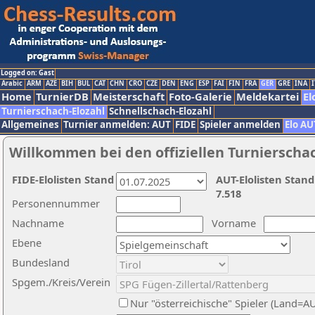
Logged on: Gast
Arabic
ARM
AZE
BIH
BUL
CAT
CHN
CRO
CZE
DEN
ENG
ESP
FAI
FIN
FRA
GER
GRE
INA
I
Home
TurnierDB
Meisterschaft
Foto-Galerie
Meldekartei
El
Turnierschach-Elozahl
Schnellschach-Elozahl
Allgemeines
Turnier anmelden: AUT
FIDE
Spieler anmelden
Elo AU
Willkommen bei den offiziellen Turnierscha
FIDE-Elolisten Stand
AUT-Elolisten Stand
7.518
Personennummer
Nachname
Vorname
Ebene
Bundesland
Spgem./Kreis/Verein
Nur "österreichische" Spieler (Land=A