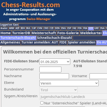
Logged on: Gast
Arabic
ARM
AZE
BIH
BUL
CAT
CHN
CRO
CZE
DEN
ENG
ESP
FAI
FIN
FRA
GER
GRE
INA
I
Home
TurnierDB
Meisterschaft
Foto-Galerie
Meldekartei
El
Turnierschach-Elozahl
Schnellschach-Elozahl
Allgemeines
Turnier anmelden: AUT
FIDE
Spieler anmelden
Elo AU
Willkommen bei den offiziellen Turnierscha
FIDE-Elolisten Stand
AUT-Elolisten Stand
7.518
Personennummer
Nachname
Vorname
Ebene
Bundesland
Spgem./Kreis/Verein
Nur "österreichische" Spieler (Land=A