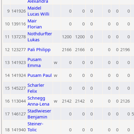
Alexandra
Maidel
9
141926
0
0
0
0
0
0
Lucas Willi
Mair
10
139116
0
0
0
0
0
0
Florian
Nothdurfter
11
137278
1200
1200
0
0
0
0
Lukas
12
123277
Pali Philipp
2166
2166
0
0
0
2196
Pusam
13
141923
w
0
0
0
0
0
0
Emma
14
141924
Pusam Paul
w
0
0
0
0
0
0
Scharler
15
145227
0
0
0
0
0
0
Felix
Schnegg
16
113044
w
2142
2142
0
0
0
2126
Anna-Lena
Stadlwieser
17
146127
0
0
0
0
0
0
5
Benjamin
Steiner-
18
141940
Tolic
0
0
0
0
0
0