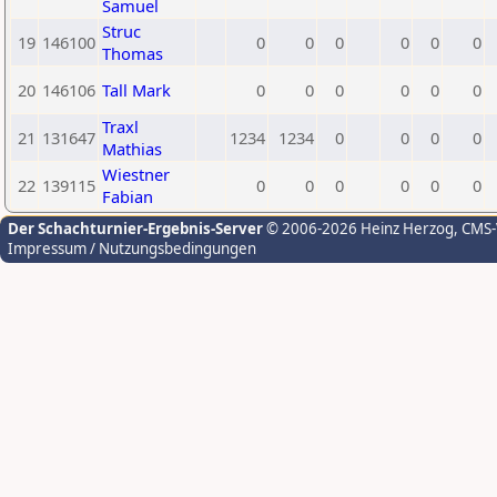
Samuel
Struc
19
146100
0
0
0
0
0
0
Thomas
20
146106
Tall Mark
0
0
0
0
0
0
Traxl
21
131647
1234
1234
0
0
0
0
Mathias
Wiestner
22
139115
0
0
0
0
0
0
Fabian
Der Schachturnier-Ergebnis-Server
© 2006-2026 Heinz Herzog
, CMS
Impressum / Nutzungsbedingungen