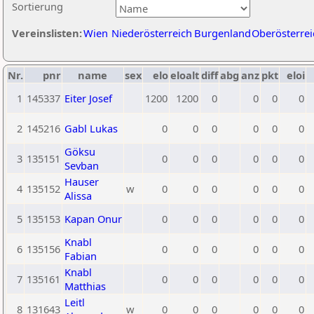
Sortierung
Vereinslisten:
Wien
Niederösterreich
Burgenland
Oberösterrei
Nr.
pnr
name
sex
elo
eloalt
diff
abg
anz
pkt
eloi
1
145337
Eiter Josef
1200
1200
0
0
0
0
2
145216
Gabl Lukas
0
0
0
0
0
0
Göksu
3
135151
0
0
0
0
0
0
Sevban
Hauser
4
135152
w
0
0
0
0
0
0
Alissa
5
135153
Kapan Onur
0
0
0
0
0
0
Knabl
6
135156
0
0
0
0
0
0
Fabian
Knabl
7
135161
0
0
0
0
0
0
Matthias
Leitl
8
131643
w
0
0
0
0
0
0