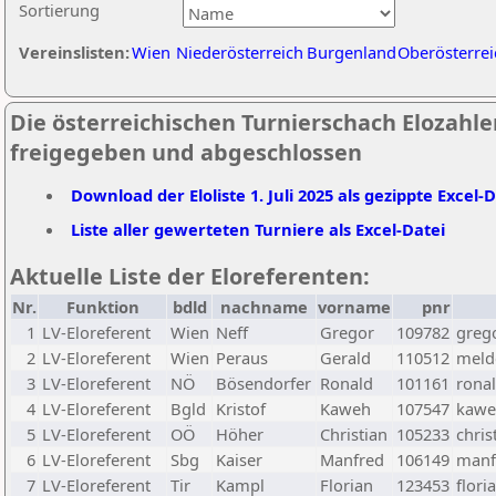
Sortierung
Vereinslisten:
Wien
Niederösterreich
Burgenland
Oberösterrei
Die österreichischen Turnierschach Elozahlen 
freigegeben und abgeschlossen
Download der Eloliste 1. Juli 2025 als gezippte Excel-
Liste aller gewerteten Turniere als Excel-Datei
Aktuelle Liste der Eloreferenten:
Nr.
Funktion
bdld
nachname
vorname
pnr
1
LV-Eloreferent
Wien
Neff
Gregor
109782
greg
2
LV-Eloreferent
Wien
Peraus
Gerald
110512
melde
3
LV-Eloreferent
NÖ
Bösendorfer
Ronald
101161
rona
4
LV-Eloreferent
Bgld
Kristof
Kaweh
107547
kawe
5
LV-Eloreferent
OÖ
Höher
Christian
105233
chris
6
LV-Eloreferent
Sbg
Kaiser
Manfred
106149
manf
7
LV-Eloreferent
Tir
Kampl
Florian
123453
flori