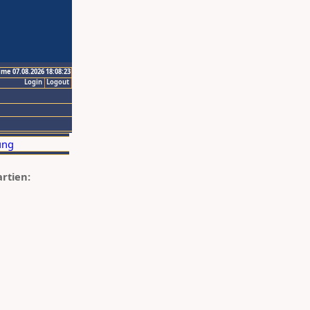
ime 07.08.2026 18:08:23
Login
Logout
artien: