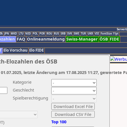
Servert
TA
JPN
MKD
LTU
NED
POL
POR
ROU
RUS
SRB
SVK
SWE
TUR
UKR
VIE
FontSize:11pt
ozahlen
FAQ
Onlineanmeldung
Swiss-Manager
ÖSB
FIDE
T
Elo Vorschau
Elo FIDE
ch-Elozahlen des ÖSB
 01.07.2025, letzte Änderung am 17.08.2025 11:27, gewertete P
Kategorie
Geschlecht
Spielberechtigung
Top 100
UT)