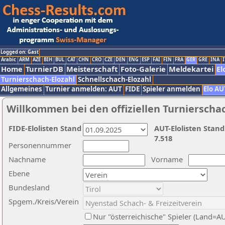
Logged on: Gast
Arabic
ARM
AZE
BIH
BUL
CAT
CHN
CRO
CZE
DEN
ENG
ESP
FAI
FIN
FRA
GER
GRE
INA
I
Home
TurnierDB
Meisterschaft
Foto-Galerie
Meldekartei
El
Turnierschach-Elozahl
Schnellschach-Elozahl
Allgemeines
Turnier anmelden: AUT
FIDE
Spieler anmelden
Elo AU
Willkommen bei den offiziellen Turnierscha
FIDE-Elolisten Stand
AUT-Elolisten Stand
7.518
Personennummer
Nachname
Vorname
Ebene
Bundesland
Spgem./Kreis/Verein
Nur "österreichische" Spieler (Land=A