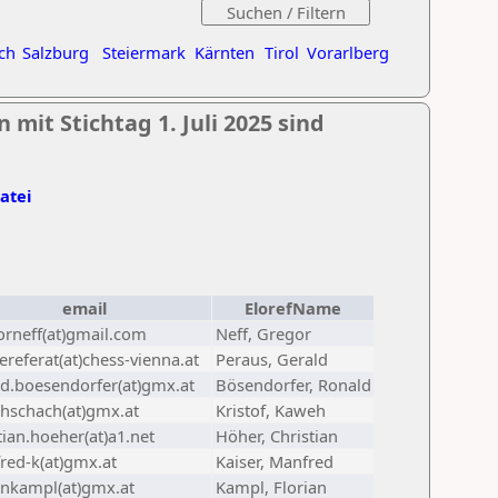
ch
Salzburg
Steiermark
Kärnten
Tirol
Vorarlberg
mit Stichtag 1. Juli 2025 sind
Datei
email
ElorefName
orneff(at)gmail.com
Neff, Gregor
referat(at)chess-vienna.at
Peraus, Gerald
ld.boesendorfer(at)gmx.at
Bösendorfer, Ronald
hschach(at)gmx.at
Kristof, Kaweh
tian.hoeher(at)a1.net
Höher, Christian
red-k(at)gmx.at
Kaiser, Manfred
ankampl(at)gmx.at
Kampl, Florian