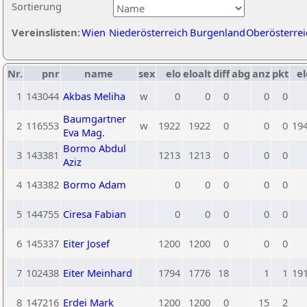
Sortierung
Vereinslisten:
Wien
Niederösterreich
Burgenland
Oberösterrei
Nr.
pnr
name
sex
elo
eloalt
diff
abg
anz
pkt
el
1
143044
Akbas Meliha
w
0
0
0
0
0
Baumgartner
2
116553
w
1922
1922
0
0
0
19
Eva Mag.
Bormo Abdul
3
143381
1213
1213
0
0
0
Aziz
4
143382
Bormo Adam
0
0
0
0
0
5
144755
Ciresa Fabian
0
0
0
0
0
6
145337
Eiter Josef
1200
1200
0
0
0
7
102438
Eiter Meinhard
1794
1776
18
1
1
19
8
147216
Erdei Mark
1200
1200
0
15
2