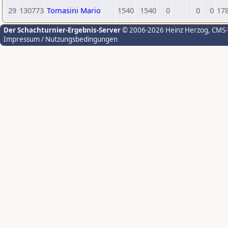
29
130773
Tomasini Mario
1540
1540
0
0
0
17
Der Schachturnier-Ergebnis-Server
© 2006-2026 Heinz Herzog
, CMS
Impressum / Nutzungsbedingungen