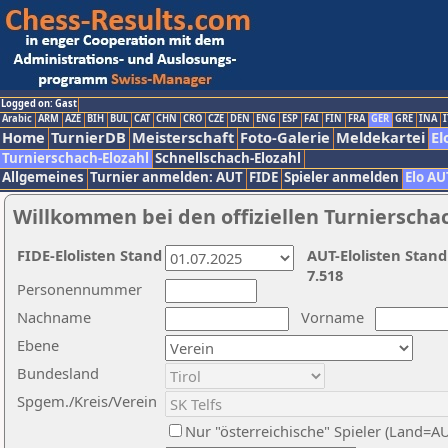
Logged on: Gast
Arabic
ARM
AZE
BIH
BUL
CAT
CHN
CRO
CZE
DEN
ENG
ESP
FAI
FIN
FRA
GER
GRE
INA
I
Home
TurnierDB
Meisterschaft
Foto-Galerie
Meldekartei
El
Turnierschach-Elozahl
Schnellschach-Elozahl
Allgemeines
Turnier anmelden: AUT
FIDE
Spieler anmelden
Elo AU
Willkommen bei den offiziellen Turnierscha
FIDE-Elolisten Stand
AUT-Elolisten Stand
7.518
Personennummer
Nachname
Vorname
Ebene
Bundesland
Spgem./Kreis/Verein
Nur "österreichische" Spieler (Land=A