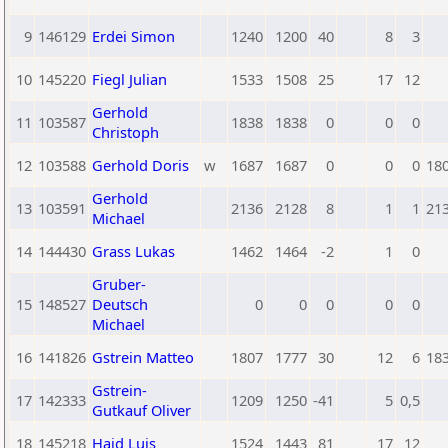
9
146129
Erdei Simon
1240
1200
40
8
3
10
145220
Fiegl Julian
1533
1508
25
17
12
Gerhold
11
103587
1838
1838
0
0
0
Christoph
12
103588
Gerhold Doris
w
1687
1687
0
0
0
18
Gerhold
13
103591
2136
2128
8
1
1
21
Michael
14
144430
Grass Lukas
1462
1464
-2
1
0
Gruber-
15
148527
Deutsch
0
0
0
0
0
Michael
16
141826
Gstrein Matteo
1807
1777
30
12
6
18
Gstrein-
17
142333
1209
1250
-41
5
0,5
Gutkauf Oliver
18
145218
Haid Luis
1524
1443
81
17
12