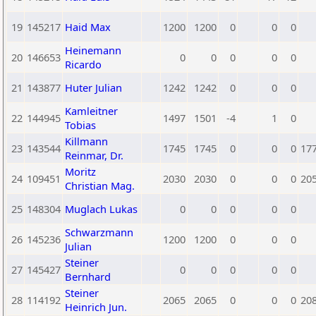
19
145217
Haid Max
1200
1200
0
0
0
Heinemann
20
146653
0
0
0
0
0
Ricardo
21
143877
Huter Julian
1242
1242
0
0
0
Kamleitner
22
144945
1497
1501
-4
1
0
Tobias
Killmann
23
143544
1745
1745
0
0
0
17
Reinmar, Dr.
Moritz
24
109451
2030
2030
0
0
0
20
Christian Mag.
25
148304
Muglach Lukas
0
0
0
0
0
Schwarzmann
26
145236
1200
1200
0
0
0
Julian
Steiner
27
145427
0
0
0
0
0
Bernhard
Steiner
28
114192
2065
2065
0
0
0
20
Heinrich Jun.