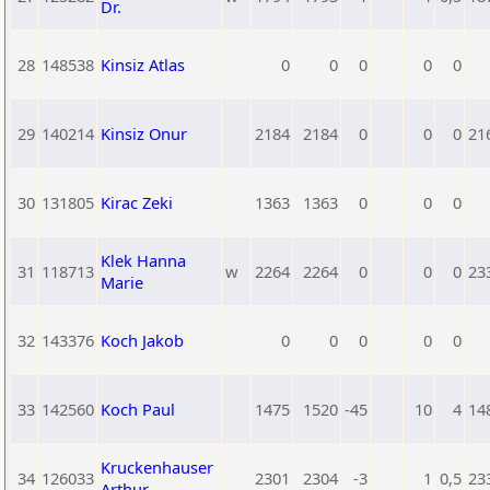
Dr.
28
148538
Kinsiz Atlas
0
0
0
0
0
29
140214
Kinsiz Onur
2184
2184
0
0
0
21
30
131805
Kirac Zeki
1363
1363
0
0
0
Klek Hanna
31
118713
w
2264
2264
0
0
0
23
Marie
32
143376
Koch Jakob
0
0
0
0
0
33
142560
Koch Paul
1475
1520
-45
10
4
14
Kruckenhauser
34
126033
2301
2304
-3
1
0,5
23
Arthur