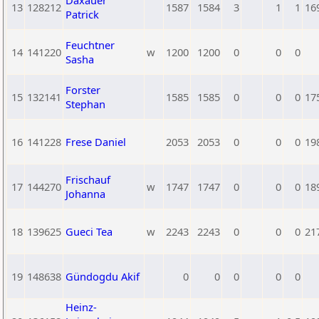
Daxauer
13
128212
1587
1584
3
1
1
16
Patrick
Feuchtner
14
141220
w
1200
1200
0
0
0
Sasha
Forster
15
132141
1585
1585
0
0
0
17
Stephan
16
141228
Frese Daniel
2053
2053
0
0
0
19
Frischauf
17
144270
w
1747
1747
0
0
0
18
Johanna
18
139625
Gueci Tea
w
2243
2243
0
0
0
21
19
148638
Gündogdu Akif
0
0
0
0
0
Heinz-