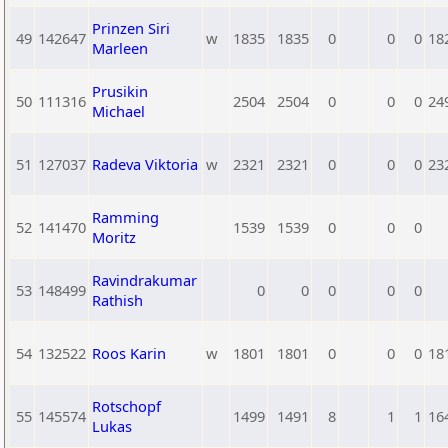
Prinzen Siri
49
142647
w
1835
1835
0
0
0
18
Marleen
Prusikin
50
111316
2504
2504
0
0
0
24
Michael
51
127037
Radeva Viktoria
w
2321
2321
0
0
0
23
Ramming
52
141470
1539
1539
0
0
0
Moritz
Ravindrakumar
53
148499
0
0
0
0
0
Rathish
54
132522
Roos Karin
w
1801
1801
0
0
0
18
Rotschopf
55
145574
1499
1491
8
1
1
16
Lukas