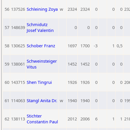
56
137526
Schleining Zoya
w
2324
2324
0
0
0
23
Schmidutz
57
148639
0
0
0
0
0
Josef Valentin
58
130625
Schober Franz
1697
1700
-3
1
0,5
Schweinsteiger
59
138061
1452
1452
0
0
0
Vitus
60
143715
Shen Tingrui
1926
1926
0
0
0
20
61
114063
Stangl Anita Dr.
w
1940
1940
0
0
0
19
Stichter
62
138113
2012
2006
6
1
1
21
Constantin Paul