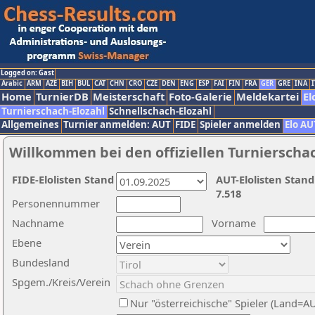
Logged on: Gast
Arabic
ARM
AZE
BIH
BUL
CAT
CHN
CRO
CZE
DEN
ENG
ESP
FAI
FIN
FRA
GER
GRE
INA
I
Home
TurnierDB
Meisterschaft
Foto-Galerie
Meldekartei
El
Turnierschach-Elozahl
Schnellschach-Elozahl
Allgemeines
Turnier anmelden: AUT
FIDE
Spieler anmelden
Elo AU
Willkommen bei den offiziellen Turnierscha
FIDE-Elolisten Stand
AUT-Elolisten Stand
7.518
Personennummer
Nachname
Vorname
Ebene
Bundesland
Spgem./Kreis/Verein
Nur "österreichische" Spieler (Land=A