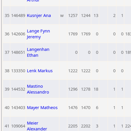
35
146489
Kusnjer Ana
w
1257
1244
13
2
1
Lange Fynn
36
142606
1769
1769
0
0
0
18
Jeremy
Langenhan
37
148651
0
0
0
0
0
18
Ethan
38
133350
Lenk Markus
1222
1222
0
0
0
Mastino
39
144532
1296
1278
18
1
1
Alessandro
40
143403
Mayer Matheos
1476
1470
6
1
1
Meier
41
109064
2205
2202
3
1
1
22
Alexander