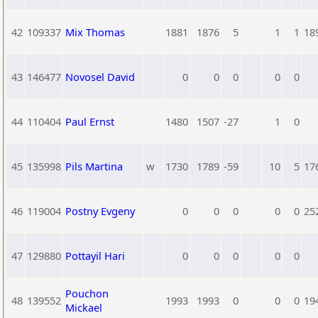
42
109337
Mix Thomas
1881
1876
5
1
1
18
43
146477
Novosel David
0
0
0
0
0
44
110404
Paul Ernst
1480
1507
-27
1
0
45
135998
Pils Martina
w
1730
1789
-59
10
5
17
46
119004
Postny Evgeny
0
0
0
0
0
25
47
129880
Pottayil Hari
0
0
0
0
0
Pouchon
48
139552
1993
1993
0
0
0
19
Mickael