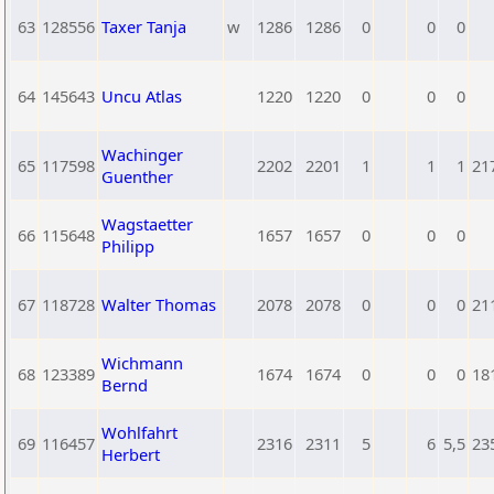
63
128556
Taxer Tanja
w
1286
1286
0
0
0
64
145643
Uncu Atlas
1220
1220
0
0
0
Wachinger
65
117598
2202
2201
1
1
1
21
Guenther
Wagstaetter
66
115648
1657
1657
0
0
0
Philipp
67
118728
Walter Thomas
2078
2078
0
0
0
21
Wichmann
68
123389
1674
1674
0
0
0
18
Bernd
Wohlfahrt
69
116457
2316
2311
5
6
5,5
23
Herbert