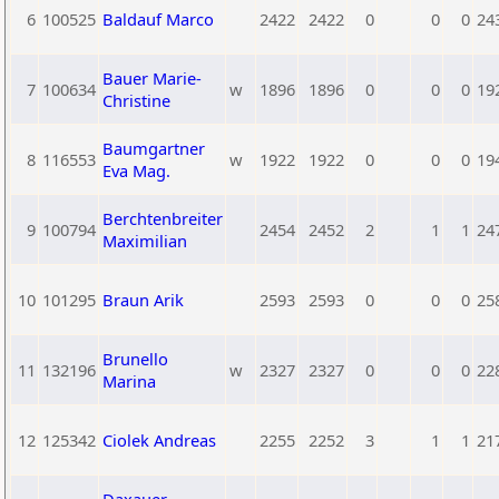
6
100525
Baldauf Marco
2422
2422
0
0
0
24
Bauer Marie-
7
100634
w
1896
1896
0
0
0
19
Christine
Baumgartner
8
116553
w
1922
1922
0
0
0
19
Eva Mag.
Berchtenbreiter
9
100794
2454
2452
2
1
1
24
Maximilian
10
101295
Braun Arik
2593
2593
0
0
0
25
Brunello
11
132196
w
2327
2327
0
0
0
22
Marina
12
125342
Ciolek Andreas
2255
2252
3
1
1
21