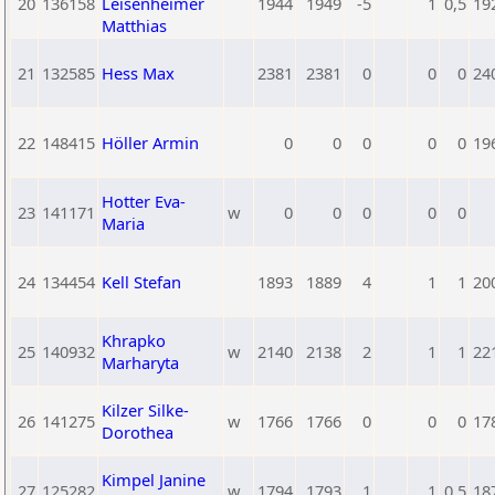
20
136158
Leisenheimer
1944
1949
-5
1
0,5
19
Matthias
21
132585
Hess Max
2381
2381
0
0
0
24
22
148415
Höller Armin
0
0
0
0
0
19
Hotter Eva-
23
141171
w
0
0
0
0
0
Maria
24
134454
Kell Stefan
1893
1889
4
1
1
20
Khrapko
25
140932
w
2140
2138
2
1
1
22
Marharyta
Kilzer Silke-
26
141275
w
1766
1766
0
0
0
17
Dorothea
Kimpel Janine
27
125282
w
1794
1793
1
1
0,5
18