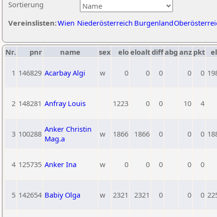
Sortierung
Vereinslisten:
Wien
Niederösterreich
Burgenland
Oberösterrei
Nr.
pnr
name
sex
elo
eloalt
diff
abg
anz
pkt
el
1
146829
Acarbay Algi
w
0
0
0
0
0
19
2
148281
Anfray Louis
1223
0
0
10
4
Anker Christin
3
100288
w
1866
1866
0
0
0
18
Mag.a
4
125735
Anker Ina
w
0
0
0
0
0
5
142654
Babiy Olga
w
2321
2321
0
0
0
22