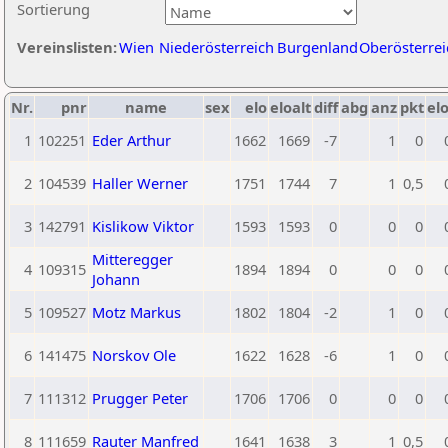
Sortierung
Vereinslisten:
Wien
Niederösterreich
Burgenland
Oberösterrei
Nr.
pnr
name
sex
elo
eloalt
diff
abg
anz
pkt
elo
1
102251
Eder Arthur
1662
1669
-7
1
0
2
104539
Haller Werner
1751
1744
7
1
0,5
3
142791
Kislikow Viktor
1593
1593
0
0
0
Mitteregger
4
109315
1894
1894
0
0
0
Johann
5
109527
Motz Markus
1802
1804
-2
1
0
6
141475
Norskov Ole
1622
1628
-6
1
0
7
111312
Prugger Peter
1706
1706
0
0
0
8
111659
Rauter Manfred
1641
1638
3
1
0,5