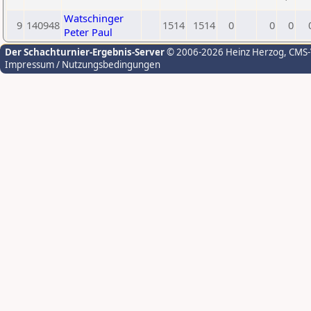
Watschinger
9
140948
1514
1514
0
0
0
Peter Paul
Der Schachturnier-Ergebnis-Server
© 2006-2026 Heinz Herzog
, CMS
Impressum / Nutzungsbedingungen