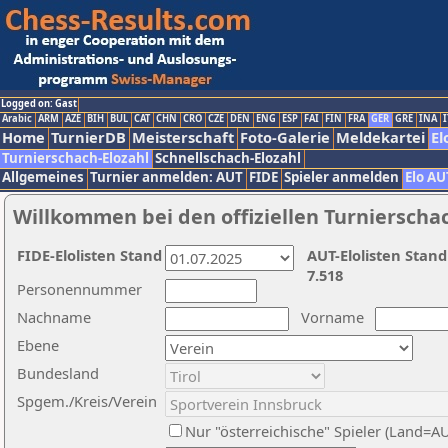
Logged on: Gast
Arabic
ARM
AZE
BIH
BUL
CAT
CHN
CRO
CZE
DEN
ENG
ESP
FAI
FIN
FRA
GER
GRE
INA
I
Home
TurnierDB
Meisterschaft
Foto-Galerie
Meldekartei
El
Turnierschach-Elozahl
Schnellschach-Elozahl
Allgemeines
Turnier anmelden: AUT
FIDE
Spieler anmelden
Elo AU
Willkommen bei den offiziellen Turnierscha
FIDE-Elolisten Stand
AUT-Elolisten Stand
7.518
Personennummer
Nachname
Vorname
Ebene
Bundesland
Spgem./Kreis/Verein
Nur "österreichische" Spieler (Land=A