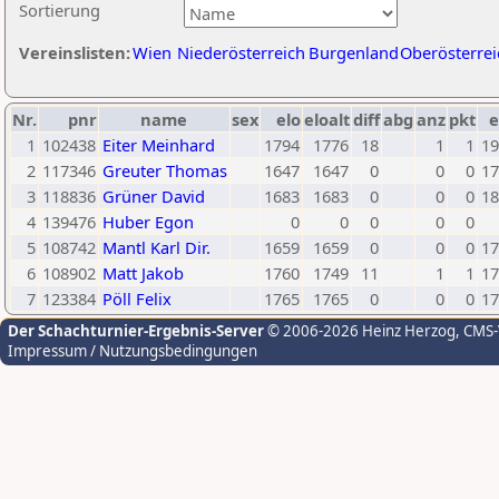
Sortierung
Vereinslisten:
Wien
Niederösterreich
Burgenland
Oberösterrei
Nr.
pnr
name
sex
elo
eloalt
diff
abg
anz
pkt
e
1
102438
Eiter Meinhard
1794
1776
18
1
1
19
2
117346
Greuter Thomas
1647
1647
0
0
0
17
3
118836
Grüner David
1683
1683
0
0
0
18
4
139476
Huber Egon
0
0
0
0
0
5
108742
Mantl Karl Dir.
1659
1659
0
0
0
17
6
108902
Matt Jakob
1760
1749
11
1
1
17
7
123384
Pöll Felix
1765
1765
0
0
0
17
Der Schachturnier-Ergebnis-Server
© 2006-2026 Heinz Herzog
, CMS
Impressum / Nutzungsbedingungen