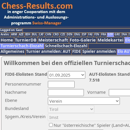
Logged on: Gast
Arabic
ARM
AZE
BIH
BUL
CAT
CHN
CRO
CZE
DEN
ENG
ESP
FAI
FIN
FRA
GER
GRE
INA
I
Home
TurnierDB
Meisterschaft
Foto-Galerie
Meldekartei
El
Turnierschach-Elozahl
Schnellschach-Elozahl
Allgemeines
Turnier anmelden: AUT
FIDE
Spieler anmelden
Elo AU
Willkommen bei den offiziellen Turnierscha
FIDE-Elolisten Stand
AUT-Elolisten Stand
7.518
Personennummer
Nachname
Vorname
Ebene
Bundesland
Spgem./Kreis/Verein
Nur "österreichische" Spieler (Land=A