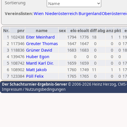
Sortierung
Vereinslisten:
Wien
Niederösterreich
Burgenland
Oberösterrei
Nr.
pnr
name
sex
elo
eloalt
diff
abg
anz
pkt
e
1
102438
Eiter Meinhard
1794
1776
18
1
1
19
2
117346
Greuter Thomas
1647
1647
0
0
0
17
3
118836
Grüner David
1683
1683
0
0
0
18
4
139476
Huber Egon
0
0
0
0
0
5
108742
Mantl Karl Dir.
1659
1659
0
0
0
17
6
108902
Matt Jakob
1760
1749
11
1
1
17
7
123384
Pöll Felix
1765
1765
0
0
0
17
Der Schachturnier-Ergebnis-Server
© 2006-2026 Heinz Herzog
, CMS
Impressum / Nutzungsbedingungen