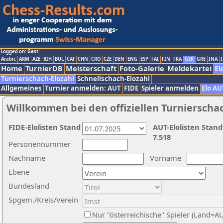
Logged on: Gast
Arabic
ARM
AZE
BIH
BUL
CAT
CHN
CRO
CZE
DEN
ENG
ESP
FAI
FIN
FRA
GER
GRE
INA
I
Home
TurnierDB
Meisterschaft
Foto-Galerie
Meldekartei
El
Turnierschach-Elozahl
Schnellschach-Elozahl
Allgemeines
Turnier anmelden: AUT
FIDE
Spieler anmelden
Elo AU
Willkommen bei den offiziellen Turnierscha
FIDE-Elolisten Stand
AUT-Elolisten Stand
7.518
Personennummer
Nachname
Vorname
Ebene
Bundesland
Spgem./Kreis/Verein
Nur "österreichische" Spieler (Land=A