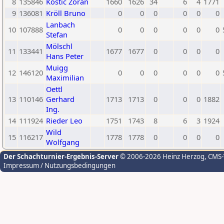
8
135846
Kostic Zoran
1660
1626
34
6
4
1771
9
136081
Kröll Bruno
0
0
0
0
0
0
Lanbach
10
107888
0
0
0
0
0
0
Stefan
Mölschl
11
133441
1677
1677
0
0
0
0
Hans Peter
Muigg
12
146120
0
0
0
0
0
0
Maximilian
Oettl
13
110146
Gerhard
1713
1713
0
0
0
1882
Ing.
14
111924
Rieder Leo
1751
1743
8
6
3
1924
Wild
15
116217
1778
1778
0
0
0
0
Wolfgang
Der Schachturnier-Ergebnis-Server
© 2006-2026 Heinz Herzog
, CMS
Impressum / Nutzungsbedingungen