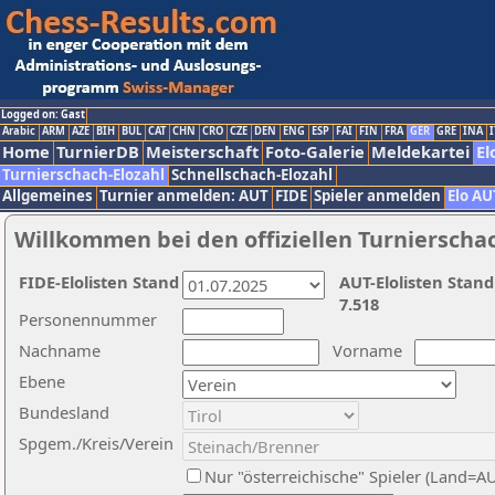
Logged on: Gast
Arabic
ARM
AZE
BIH
BUL
CAT
CHN
CRO
CZE
DEN
ENG
ESP
FAI
FIN
FRA
GER
GRE
INA
I
Home
TurnierDB
Meisterschaft
Foto-Galerie
Meldekartei
El
Turnierschach-Elozahl
Schnellschach-Elozahl
Allgemeines
Turnier anmelden: AUT
FIDE
Spieler anmelden
Elo AU
Willkommen bei den offiziellen Turnierscha
FIDE-Elolisten Stand
AUT-Elolisten Stand
7.518
Personennummer
Nachname
Vorname
Ebene
Bundesland
Spgem./Kreis/Verein
Nur "österreichische" Spieler (Land=A