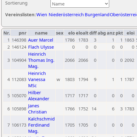
Sortierung
Vereinslisten:
Wien
Niederösterreich
Burgenland
Oberösterrei
Nr.
pnr
name
sex
elo
eloalt
diff
abg
anz
pkt
eloi
1
146398
Auer Marcel
1786
1783
3
1
1
1863
2
146124
Flach Ulysse
0
0
0
0
0
0
Heinrich
3
104904
Thomas Ing.
2066
2066
0
0
0
2092
Mag.
Heinrich
4
112083
Vanessa
w
1803
1794
9
1
1
1787
MSc
Hilber
5
105070
1717
1717
0
0
0
0
Alexander
Janes
6
105898
1766
1752
14
6
3
1783
Christian
Kalchschmid
7
106173
Ferdinand
1705
1705
0
0
0
0
Mag.