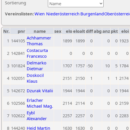
Sortierung
Vereinslisten:
Wien
Niederösterreich
Burgenland
Oberösterrei
Nr.
pnr
name
sex
elo
eloalt
diff
abg
anz
pkt
eloi
Achhammer
1
144105
1899
1899
0
0
0
1923
Thomas
Costacurta
2
142841
0
0
0
0
0
0
Francesco
Delmarko
3
101824
1707
1757
-50
10
5
1784
Dietmar
Doskocil
4
102051
2151
2150
1
1
1
2174
Klaus
5
142672
Dzurak Vitalii
1944
1944
0
0
0
1944
Erlacher
6
102566
2114
2114
0
0
0
2159
Michael Mag.
Eybl
7
102622
2257
2257
0
0
0
2283
Alexander
8
144240
Heid Martin
1630
1630
0
0
0
0