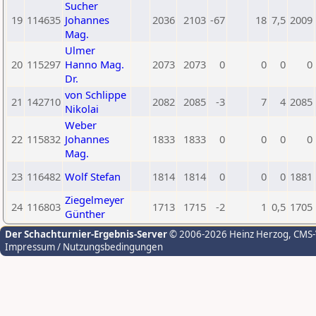
Sucher
19
114635
Johannes
2036
2103
-67
18
7,5
2009
Mag.
Ulmer
20
115297
Hanno Mag.
2073
2073
0
0
0
0
Dr.
von Schlippe
21
142710
2082
2085
-3
7
4
2085
Nikolai
Weber
22
115832
Johannes
1833
1833
0
0
0
0
Mag.
23
116482
Wolf Stefan
1814
1814
0
0
0
1881
Ziegelmeyer
24
116803
1713
1715
-2
1
0,5
1705
Günther
Der Schachturnier-Ergebnis-Server
© 2006-2026 Heinz Herzog
, CMS
Impressum / Nutzungsbedingungen