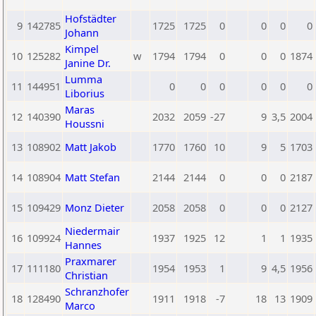
Hofstädter
9
142785
1725
1725
0
0
0
0
Johann
Kimpel
10
125282
w
1794
1794
0
0
0
1874
Janine Dr.
Lumma
11
144951
0
0
0
0
0
0
Liborius
Maras
12
140390
2032
2059
-27
9
3,5
2004
Houssni
13
108902
Matt Jakob
1770
1760
10
9
5
1703
14
108904
Matt Stefan
2144
2144
0
0
0
2187
15
109429
Monz Dieter
2058
2058
0
0
0
2127
Niedermair
16
109924
1937
1925
12
1
1
1935
Hannes
Praxmarer
17
111180
1954
1953
1
9
4,5
1956
Christian
Schranzhofer
18
128490
1911
1918
-7
18
13
1909
Marco