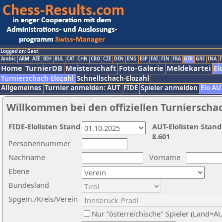
Logged on: Gast
Arabic
ARM
AZE
BIH
BUL
CAT
CHN
CRO
CZE
DEN
ENG
ESP
FAI
FIN
FRA
GER
GRE
INA
I
Home
TurnierDB
Meisterschaft
Foto-Galerie
Meldekartei
El
Turnierschach-Elozahl
Schnellschach-Elozahl
Allgemeines
Turnier anmelden: AUT
FIDE
Spieler anmelden
Elo AU
Willkommen bei den offiziellen Turnierscha
FIDE-Elolisten Stand
AUT-Elolisten Stand
8.601
Personennummer
Nachname
Vorname
Ebene
Bundesland
Spgem./Kreis/Verein
Nur "österreichische" Spieler (Land=A