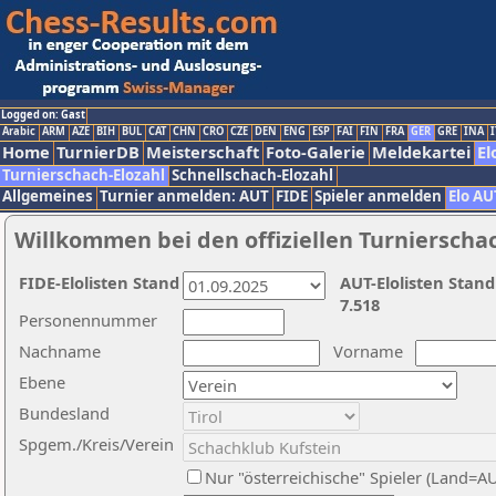
Logged on: Gast
Arabic
ARM
AZE
BIH
BUL
CAT
CHN
CRO
CZE
DEN
ENG
ESP
FAI
FIN
FRA
GER
GRE
INA
I
Home
TurnierDB
Meisterschaft
Foto-Galerie
Meldekartei
El
Turnierschach-Elozahl
Schnellschach-Elozahl
Allgemeines
Turnier anmelden: AUT
FIDE
Spieler anmelden
Elo AU
Willkommen bei den offiziellen Turnierscha
FIDE-Elolisten Stand
AUT-Elolisten Stand
7.518
Personennummer
Nachname
Vorname
Ebene
Bundesland
Spgem./Kreis/Verein
Nur "österreichische" Spieler (Land=A