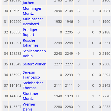
29
120990
2183
2180
3
1
1
2160
Jochen
Monninger
30
135062
2096
2104
-8
1
0
2081
Moritz
Mühlbacher
31
109560
1952
1946
6
1
1
1960
Bernhard
Prediger
32
130550
0
2205
0
0
0
2188
Rupert
Rusche
33
112291
2244
2244
0
0
0
2331
Johannes
Schlichtmann
34
128283
2240
2249
-9
1
0
2190
Robin
35
113549
Seifert Volker
2277
2277
0
0
0
2308
Seresin
36
135993
0
2299
0
0
0
2294
Francesco
Steinbacher
37
114148
2111
2111
0
0
0
2143
Thomas
Stoettner
38
141604
1940
1929
11
1
1
2270
Moritz
Werner
39
146527
2280
2280
0
0
0
2233
Denis