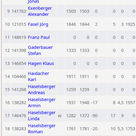
Jonas
Exenberger
9
141763
1503
1503
0
0
0
0
Alexander
10
121015
Fasel Jörg
1846
1844
2
5
3
1925
11
148619
Franz Paul
0
0
0
0
0
0
Gaderbauer
12
141398
1333
1333
0
0
0
0
Stefan
13
146654
Hagen Klaus
0
0
0
0
0
0
Haidacher
14
104466
1911
1911
0
0
0
0
Karl
Haselsberger
15
141268
1259
1259
0
0
0
0
Andreas
Haselsberger
16
138282
1931
1948
-17
8
4,5
1957
Armin
Haselsberger
17
146476
w
1282
1372
-90
17
9
0
Linda
Haselsberger
18
138283
1761
1781
-20
10
5,5
1753
Roman