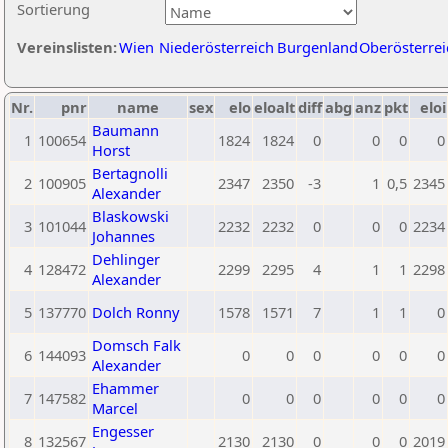
Sortierung
Vereinslisten:
Wien
Niederösterreich
Burgenland
Oberösterrei
Nr.
pnr
name
sex
elo
eloalt
diff
abg
anz
pkt
eloi
Baumann
1
100654
1824
1824
0
0
0
0
Horst
Bertagnolli
2
100905
2347
2350
-3
1
0,5
2345
Alexander
Blaskowski
3
101044
2232
2232
0
0
0
2234
Johannes
Dehlinger
4
128472
2299
2295
4
1
1
2298
Alexander
5
137770
Dolch Ronny
1578
1571
7
1
1
0
Domsch Falk
6
144093
0
0
0
0
0
0
Alexander
Ehammer
7
147582
0
0
0
0
0
0
Marcel
Engesser
8
132567
2130
2130
0
0
0
2019