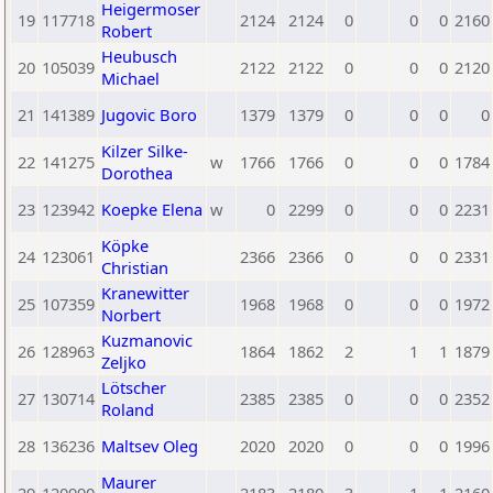
Heigermoser
19
117718
2124
2124
0
0
0
2160
Robert
Heubusch
20
105039
2122
2122
0
0
0
2120
Michael
21
141389
Jugovic Boro
1379
1379
0
0
0
0
Kilzer Silke-
22
141275
w
1766
1766
0
0
0
1784
Dorothea
23
123942
Koepke Elena
w
0
2299
0
0
0
2231
Köpke
24
123061
2366
2366
0
0
0
2331
Christian
Kranewitter
25
107359
1968
1968
0
0
0
1972
Norbert
Kuzmanovic
26
128963
1864
1862
2
1
1
1879
Zeljko
Lötscher
27
130714
2385
2385
0
0
0
2352
Roland
28
136236
Maltsev Oleg
2020
2020
0
0
0
1996
Maurer