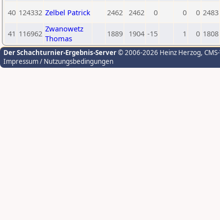
40
124332
Zelbel Patrick
2462
2462
0
0
0
2483
Zwanowetz
41
116962
1889
1904
-15
1
0
1808
Thomas
Der Schachturnier-Ergebnis-Server
© 2006-2026 Heinz Herzog
, CMS
Impressum / Nutzungsbedingungen