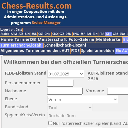
Logged on: Gast
Arabic
ARM
AZE
BIH
BUL
CAT
CHN
CRO
CZE
DEN
ENG
ESP
FAI
FIN
FRA
GER
GRE
INA
I
Home
TurnierDB
Meisterschaft
Foto-Galerie
Meldekartei
El
Turnierschach-Elozahl
Schnellschach-Elozahl
Allgemeines
Turnier anmelden: AUT
FIDE
Spieler anmelden
Elo AU
Willkommen bei den offiziellen Turnierscha
FIDE-Elolisten Stand
AUT-Elolisten Stand
7.518
Personennummer
Nachname
Vorname
Ebene
Bundesland
Spgem./Kreis/Verein
Nur "österreichische" Spieler (Land=A