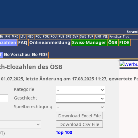
Servert
TA
JPN
MKD
LTU
NED
POL
POR
ROU
RUS
SRB
SVK
SWE
TUR
UKR
VIE
FontSize:11pt
ozahlen
FAQ
Onlineanmeldung
Swiss-Manager
ÖSB
FIDE
T
Elo Vorschau
Elo FIDE
ch-Elozahlen des ÖSB
 01.07.2025, letzte Änderung am 17.08.2025 11:27, gewertete P
Kategorie
Geschlecht
Spielberechtigung
Top 100
UT)