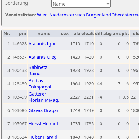
Sortierung
Vereinslisten:
Wien
Niederösterreich
Burgenland
Oberösterrei
Nr.
pnr
name
sex
elo
eloalt
diff
abg
anz
pkt
elo
1
146628
Ataiants Igor
1710
1710
0
0
0
176
2
146637
Ataiants Oleg
1420
1420
0
0
0
152
Babinetz
3
100438
1928
1928
0
0
0
196
Rainer
Budjav
4
128430
1964
1920
44
7
6
195
Enkhjargal
Gatterer
5
103499
2227
2231
-4
1
0,5
221
Florian MMag.
6
103686
Glavas Dragan
1749
1749
0
0
0
180
7
105067
Hiessl Helmut
1735
1735
0
0
0
8
105624
Huber Harald
1840
1840
0
0
0