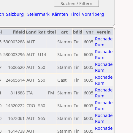
ch
Salzburg
Steiermark
Kärnten
Tirol
Vorarlberg
i
fideid
Land
kat
titel
art
bdld
vnr
verein
Rochade
5
530003288
AUT
Stamm
Tir
6005
Rum
Rochade
6
530003296
AUT
U14
Stamm
Tir
6005
Rum
Rochade
7
1606620
AUT
S50
Stamm
Tir
6005
Rum
Rochade
7
24665614
AUT
S50
Gast
Tir
6005
Rum
Rochade
1
811688
ITA
FM
Stamm
Tir
6005
Rum
Rochade
0
14520222
CRO
S50
Stamm
Tir
6005
Rum
Rochade
0
1672061
AUT
S65
Stamm
Tir
6005
Rum
Rochade
0
1614738
AUT
Stamm
Tir
6005