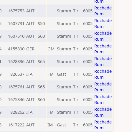
Rum
Rochade
0
1675753
AUT
Stamm
Tir
6005
Rum
Rochade
5
1607731
AUT
S50
Stamm
Tir
6005
Rum
Rochade
9
1607510
AUT
S60
Stamm
Tir
6005
Rum
Rochade
4
4155890
GER
GM
Stamm
Tir
6005
Rum
Rochade
1
1628836
AUT
S65
Stamm
Tir
6005
Rum
Rochade
9
826537
ITA
FM
Gast
Tir
6005
Rum
Rochade
0
1675761
AUT
S65
Stamm
Tir
6005
Rum
Rochade
0
1675346
AUT
S60
Stamm
Tir
6005
Rum
Rochade
9
828262
ITA
FM
Stamm
Tir
6005
Rum
Rochade
3
1617222
AUT
IM
Gast
Tir
6005
Rum