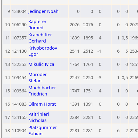
9
133004
Jedinger Noah
0
0
0
0
0
Kapferer
10
106290
2076
2076
0
0
0
207
Romed
Kranebitter
11
107357
1899
1895
4
1
0,5
196
Gerhard
Krivoborodov
12
121130
2511
2512
-1
6
5
253
Egor
13
122353
Mikulic Ivica
1764
1764
0
0
0
185
Moroder
14
109454
2247
2250
-3
1
0,5
226
Stefan
Muehlbacher
15
109564
1747
1751
-4
1
0
Friedrich
16
141083
Ollram Horst
1391
1391
0
0
0
Paltrinieri
17
124155
2284
2284
0
0
0
235
Nicholas
Platzgummer
18
110904
2281
2281
0
6
2
228
Fabian