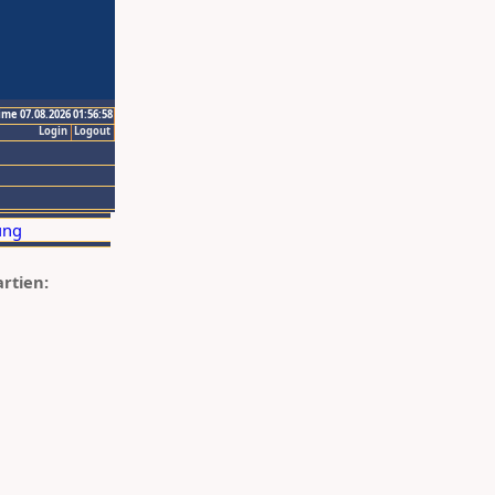
ime 07.08.2026 01:56:58
Login
Logout
artien: