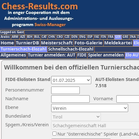
Logged on: Gast
Arabic
ARM
AZE
BIH
BUL
CAT
CHN
CRO
CZE
DEN
ENG
ESP
FAI
FIN
FRA
GER
GRE
INA
I
Home
TurnierDB
Meisterschaft
Foto-Galerie
Meldekartei
El
Turnierschach-Elozahl
Schnellschach-Elozahl
Allgemeines
Turnier anmelden: AUT
FIDE
Spieler anmelden
Elo AU
Willkommen bei den offiziellen Turnierscha
FIDE-Elolisten Stand
AUT-Elolisten Stand
7.518
Personennummer
Nachname
Vorname
Ebene
Bundesland
Spgem./Kreis/Verein
Nur "österreichische" Spieler (Land=A