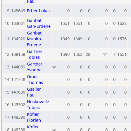
Paul
9
148649
Erber Lukas
0
0
0
0
0
0
Ganbat
10
133061
1551
1551
0
0
0
1628
Gan-Erdene
Ganbat
11
134320
Munkh-
1349
1349
0
0
0
1576
Erdene
Gartner
12
138158
1590
1562
28
14
7
1651
Tobias
Gartner
13
144069
w
0
0
0
0
0
0
Yvonne
Giner
14
141748
0
0
0
0
0
0
Thomas
Gsaller
15
147636
0
0
0
0
0
0
Paul
Hoskowetz
16
145302
0
0
0
0
0
0
Tobias
Köfler
17
148390
0
0
0
0
0
0
Florian
Köfler
18
148388
w
0
0
0
0
0
0