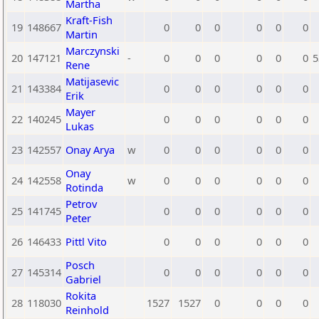
Martha
Kraft-Fish
19
148667
0
0
0
0
0
0
Martin
Marczynski
20
147121
-
0
0
0
0
0
0
5
Rene
Matijasevic
21
143384
0
0
0
0
0
0
Erik
Mayer
22
140245
0
0
0
0
0
0
Lukas
23
142557
Onay Arya
w
0
0
0
0
0
0
Onay
24
142558
w
0
0
0
0
0
0
Rotinda
Petrov
25
141745
0
0
0
0
0
0
Peter
26
146433
Pittl Vito
0
0
0
0
0
0
Posch
27
145314
0
0
0
0
0
0
Gabriel
Rokita
28
118030
1527
1527
0
0
0
0
Reinhold