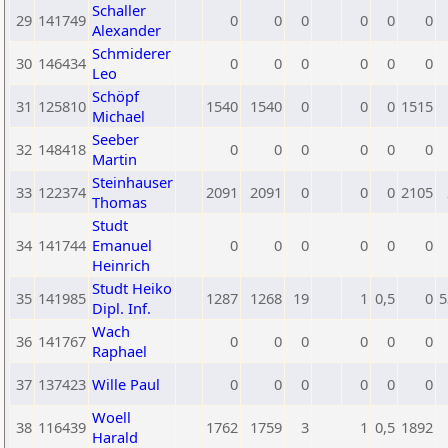
Schaller
29
141749
0
0
0
0
0
0
Alexander
Schmiderer
30
146434
0
0
0
0
0
0
Leo
Schöpf
31
125810
1540
1540
0
0
0
1515
Michael
Seeber
32
148418
0
0
0
0
0
0
Martin
Steinhauser
33
122374
2091
2091
0
0
0
2105
Thomas
Studt
34
141744
Emanuel
0
0
0
0
0
0
Heinrich
Studt Heiko
35
141985
1287
1268
19
1
0,5
0
5
Dipl. Inf.
Wach
36
141767
0
0
0
0
0
0
Raphael
37
137423
Wille Paul
0
0
0
0
0
0
Woell
38
116439
1762
1759
3
1
0,5
1892
Harald