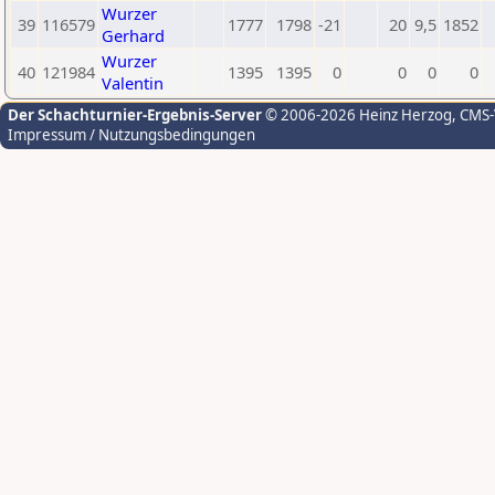
Wurzer
39
116579
1777
1798
-21
20
9,5
1852
Gerhard
Wurzer
40
121984
1395
1395
0
0
0
0
Valentin
Der Schachturnier-Ergebnis-Server
© 2006-2026 Heinz Herzog
, CMS
Impressum / Nutzungsbedingungen