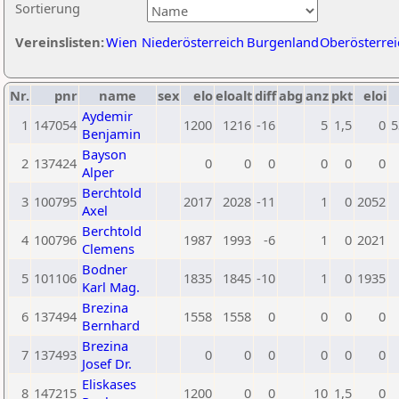
Sortierung
Vereinslisten:
Wien
Niederösterreich
Burgenland
Oberösterrei
Nr.
pnr
name
sex
elo
eloalt
diff
abg
anz
pkt
eloi
Aydemir
1
147054
1200
1216
-16
5
1,5
0
5
Benjamin
Bayson
2
137424
0
0
0
0
0
0
Alper
Berchtold
3
100795
2017
2028
-11
1
0
2052
Axel
Berchtold
4
100796
1987
1993
-6
1
0
2021
Clemens
Bodner
5
101106
1835
1845
-10
1
0
1935
Karl Mag.
Brezina
6
137494
1558
1558
0
0
0
0
Bernhard
Brezina
7
137493
0
0
0
0
0
0
Josef Dr.
Eliskases
8
147215
1200
0
0
10
1,5
0