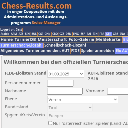
Logged on: Gast
Arabic
ARM
AZE
BIH
BUL
CAT
CHN
CRO
CZE
DEN
ENG
ESP
FAI
FIN
FRA
GER
GRE
INA
I
Home
TurnierDB
Meisterschaft
Foto-Galerie
Meldekartei
El
Turnierschach-Elozahl
Schnellschach-Elozahl
Allgemeines
Turnier anmelden: AUT
FIDE
Spieler anmelden
Elo AU
Willkommen bei den offiziellen Turnierscha
FIDE-Elolisten Stand
AUT-Elolisten Stand
7.518
Personennummer
Nachname
Vorname
Ebene
Bundesland
Spgem./Kreis/Verein
Nur "österreichische" Spieler (Land=A