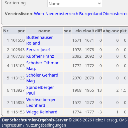
Sortierung
Vereinslisten:
Wien
Niederösterreich
Burgenland
Oberösterrei
Nr.
pnr
name
sex
elo
eloalt
diff
abg
anz
pkt
Buttenhauser
1
101550
1671
1671
0
0
0
Roland
2
102843
Ferrari Josef
1978
1978
0
0
0
3
107738
Kupfner Franz
2092
2092
0
0
0
Schober Othmar
4
113105
1772
1772
0
0
0
Mag.
Schöler Gerhard
5
113133
2070
2070
0
0
0
Mag.
Spindelberger
6
113927
1968
1955
13
2
1,5
Paul
Wechselberger
7
115853
1572
1572
0
0
0
Leonhard
8
116153
Wiege Reinhard
1774
1777
-3
1
0
Der Schachturnier-Ergebnis-Server
© 2006-2026 Heinz Herzog
, CMS
Impressum / Nutzungsbedingungen