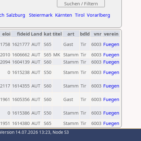
ch
Salzburg
Steiermark
Kärnten
Tirol
Vorarlberg
eloi
fideid
Land
kat
titel
art
bdld
vnr
verein
1758
1621777
AUT
S65
Gast
Tir
6003
Fuegen
2010
1606662
AUT
S65
MK
Stamm
Tir
6003
Fuegen
2094
1604139
AUT
S60
Stamm
Tir
6003
Fuegen
0
1615238
AUT
S50
Stamm
Tir
6003
Fuegen
2117
1614355
AUT
S60
Stamm
Tir
6003
Fuegen
1961
1605356
AUT
S60
Gast
Tir
6003
Fuegen
0
1615386
AUT
S50
Stamm
Tir
6003
Fuegen
1951
1614380
AUT
S65
Stamm
Tir
6003
Fuegen
-Version 14.07.2026 13:23, Node S3