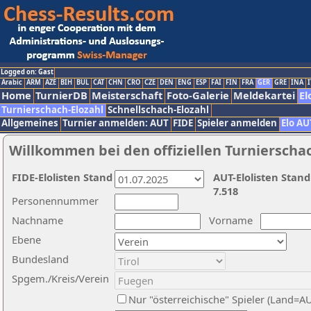
Logged on: Gast
Arabic
ARM
AZE
BIH
BUL
CAT
CHN
CRO
CZE
DEN
ENG
ESP
FAI
FIN
FRA
GER
GRE
INA
I
Home
TurnierDB
Meisterschaft
Foto-Galerie
Meldekartei
El
Turnierschach-Elozahl
Schnellschach-Elozahl
Allgemeines
Turnier anmelden: AUT
FIDE
Spieler anmelden
Elo AU
Willkommen bei den offiziellen Turnierscha
FIDE-Elolisten Stand
AUT-Elolisten Stand
7.518
Personennummer
Nachname
Vorname
Ebene
Bundesland
Spgem./Kreis/Verein
Nur "österreichische" Spieler (Land=A