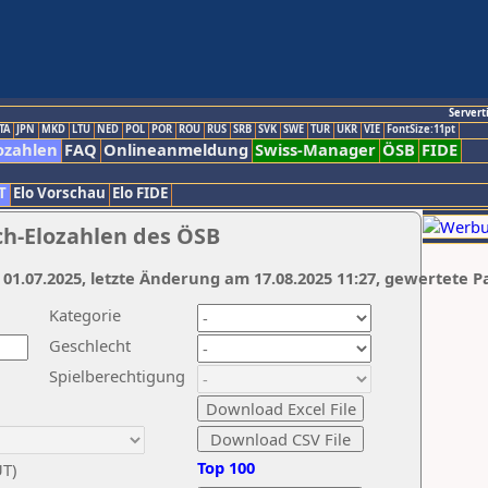
Servert
TA
JPN
MKD
LTU
NED
POL
POR
ROU
RUS
SRB
SVK
SWE
TUR
UKR
VIE
FontSize:11pt
ozahlen
FAQ
Onlineanmeldung
Swiss-Manager
ÖSB
FIDE
T
Elo Vorschau
Elo FIDE
ch-Elozahlen des ÖSB
 01.07.2025, letzte Änderung am 17.08.2025 11:27, gewertete P
Kategorie
Geschlecht
Spielberechtigung
Top 100
UT)