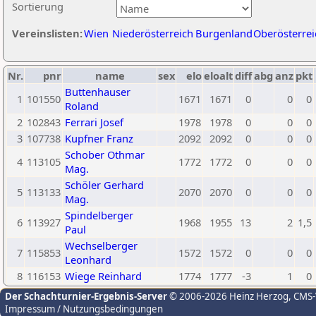
Sortierung
Vereinslisten:
Wien
Niederösterreich
Burgenland
Oberösterrei
Nr.
pnr
name
sex
elo
eloalt
diff
abg
anz
pkt
Buttenhauser
1
101550
1671
1671
0
0
0
Roland
2
102843
Ferrari Josef
1978
1978
0
0
0
3
107738
Kupfner Franz
2092
2092
0
0
0
Schober Othmar
4
113105
1772
1772
0
0
0
Mag.
Schöler Gerhard
5
113133
2070
2070
0
0
0
Mag.
Spindelberger
6
113927
1968
1955
13
2
1,5
Paul
Wechselberger
7
115853
1572
1572
0
0
0
Leonhard
8
116153
Wiege Reinhard
1774
1777
-3
1
0
Der Schachturnier-Ergebnis-Server
© 2006-2026 Heinz Herzog
, CMS
Impressum / Nutzungsbedingungen