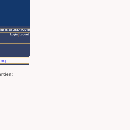
ime 06.08.2026 18:25:30
Login
Logout
artien: