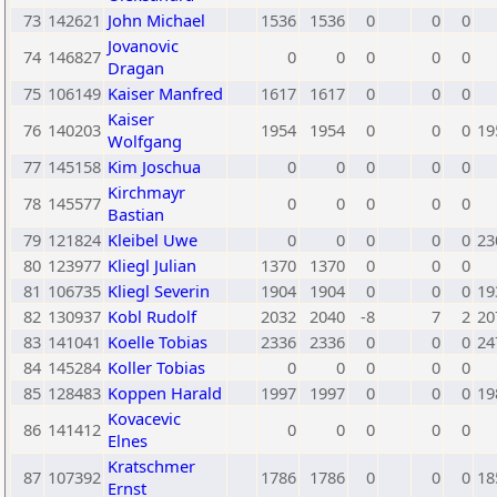
73
142621
John Michael
1536
1536
0
0
0
Jovanovic
74
146827
0
0
0
0
0
Dragan
75
106149
Kaiser Manfred
1617
1617
0
0
0
Kaiser
76
140203
1954
1954
0
0
0
19
Wolfgang
77
145158
Kim Joschua
0
0
0
0
0
Kirchmayr
78
145577
0
0
0
0
0
Bastian
79
121824
Kleibel Uwe
0
0
0
0
0
23
80
123977
Kliegl Julian
1370
1370
0
0
0
81
106735
Kliegl Severin
1904
1904
0
0
0
19
82
130937
Kobl Rudolf
2032
2040
-8
7
2
20
83
141041
Koelle Tobias
2336
2336
0
0
0
24
84
145284
Koller Tobias
0
0
0
0
0
85
128483
Koppen Harald
1997
1997
0
0
0
19
Kovacevic
86
141412
0
0
0
0
0
Elnes
Kratschmer
87
107392
1786
1786
0
0
0
18
Ernst