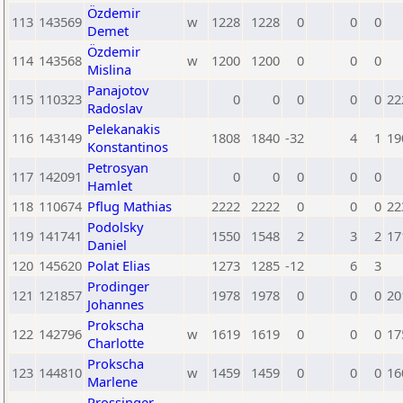
Özdemir
113
143569
w
1228
1228
0
0
0
Demet
Özdemir
114
143568
w
1200
1200
0
0
0
Mislina
Panajotov
115
110323
0
0
0
0
0
22
Radoslav
Pelekanakis
116
143149
1808
1840
-32
4
1
19
Konstantinos
Petrosyan
117
142091
0
0
0
0
0
Hamlet
118
110674
Pflug Mathias
2222
2222
0
0
0
22
Podolsky
119
141741
1550
1548
2
3
2
17
Daniel
120
145620
Polat Elias
1273
1285
-12
6
3
Prodinger
121
121857
1978
1978
0
0
0
20
Johannes
Prokscha
122
142796
w
1619
1619
0
0
0
17
Charlotte
Prokscha
123
144810
w
1459
1459
0
0
0
16
Marlene
Prossinger