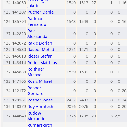
124
140053
1540
1513
27
1
1
16
Jakob
125
141207
Pucher Daniel
0
0
0
0
0
Radman
126
135794
1543
1543
0
0
0
16
Fernando
Raic
127
142820
0
0
0
0
0
Aleksandar
128
142072
Rakic Dorian
0
0
0
0
0
129
144530
Rasool Mohid
1271
1271
0
0
0
130
145013
Rieser Stefan
0
0
0
0
0
131
148414
Röder Matthias
0
0
0
0
0
Roithner
132
145888
1539
1539
0
0
0
Michael
133
147166
Rošic Mihael
0
0
0
0
0
Rosner
134
112172
0
0
0
0
0
20
Gerhard
135
129161
Rosner Jonas
2437
2437
0
0
0
24
136
148379
Roy Amritesh
2076
2076
0
0
0
20
Rudow
137
144640
1725
1705
20
3
2,5
Alexander
Rumerskirch