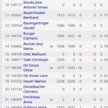
Barata Jose
10
149117
0
0
0
0
0
Antonio Simao
Bauernhuber
11
100647
1613
1613
0
0
0
17
Reinhard
Baumgartinger
12
130554
1680
1680
0
0
0
Gerald
Burger
13
144752
1869
1827
42
12
6
19
Clemens
Bursan Ana-
14
146862
w
1608
1608
0
0
0
19
Maria
15
149109
DAG Mahsum
0
0
0
0
0
16
148977
Dahl Christoph
2393
0
0
5
3
23
De Souza
17
146383
w
1477
1493
-16
2
1
Olivia
18
134760
De Visser Leon
0
0
0
0
0
22
19
141032
Deuer Marius
2228
2228
0
0
0
24
Dinzelbacher
20
147132
0
0
0
0
0
Clemens
Dmitrieva
21
146995
w
0
0
0
0
0
Anna
22
146998
Dobbins Mark
1633
1632
1
6
3
17