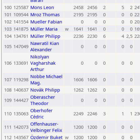
Baran
100
125587
Mons Leon
2458
2456
2
5
2
24
101
109544
Mroz Thomas
2195
2195
0
0
0
22
102
141554
Mueller Fabian
0
0
0
0
0
20
103
141875
Müller Maria
w
1641
1641
0
0
0
16
104
134761
Müller Philipp
2236
2230
6
4
2,5
22
Nawratil Kian
105
147049
0
0
0
0
0
Alexander
Nikolyan
106
133691
Vagharshak
0
0
0
0
0
Arthur
Nobbe Michael
107
119298
1606
1606
0
0
0
Mag.
108
140637
Novák Philipp
1262
1262
0
0
0
Oberascher
109
144427
0
0
0
0
0
Theodor
Oberhofer
110
135063
2249
2246
3
1
1
23
Cédric
Offenhauser-
111
142073
1200
1200
0
0
0
Velbinger Felix
112
143567
Özdemir Buket
w
1200
1200
0
0
0