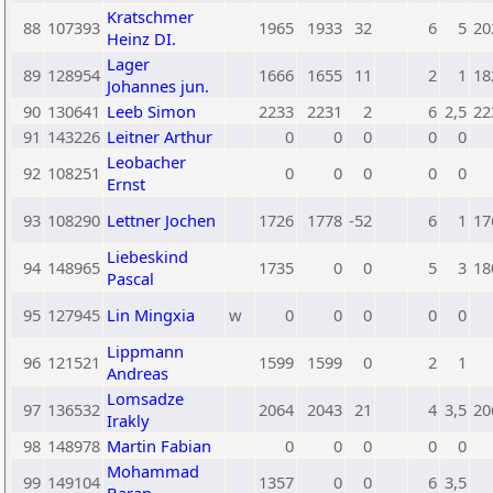
Kratschmer
88
107393
1965
1933
32
6
5
20
Heinz DI.
Lager
89
128954
1666
1655
11
2
1
18
Johannes jun.
90
130641
Leeb Simon
2233
2231
2
6
2,5
22
91
143226
Leitner Arthur
0
0
0
0
0
Leobacher
92
108251
0
0
0
0
0
Ernst
93
108290
Lettner Jochen
1726
1778
-52
6
1
17
Liebeskind
94
148965
1735
0
0
5
3
18
Pascal
95
127945
Lin Mingxia
w
0
0
0
0
0
Lippmann
96
121521
1599
1599
0
2
1
Andreas
Lomsadze
97
136532
2064
2043
21
4
3,5
20
Irakly
98
148978
Martin Fabian
0
0
0
0
0
Mohammad
99
149104
1357
0
0
6
3,5