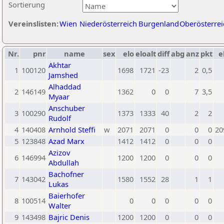
Sortierung
Vereinslisten:
Wien
Niederösterreich
Burgenland
Oberösterrei
Nr.
pnr
name
sex
elo
eloalt
diff
abg
anz
pkt
e
Akhtar
1
100120
1698
1721
-23
2
0,5
Jamshed
Alhaddad
2
146149
1362
0
0
7
3,5
Myaar
Anschuber
3
100290
1373
1333
40
2
2
Rudolf
4
140408
Arnhold Steffi
w
2071
2071
0
0
0
20
5
123848
Azad Marx
1412
1412
0
0
0
Azizov
6
146994
1200
1200
0
0
0
Abdullah
Bachofner
7
143042
1580
1552
28
1
1
Lukas
Baierhofer
8
100514
0
0
0
0
0
Walter
9
143498
Bajric Denis
1200
1200
0
0
0