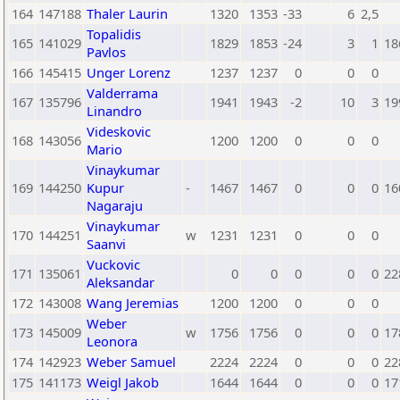
164
147188
Thaler Laurin
1320
1353
-33
6
2,5
Topalidis
165
141029
1829
1853
-24
3
1
18
Pavlos
166
145415
Unger Lorenz
1237
1237
0
0
0
Valderrama
167
135796
1941
1943
-2
10
3
19
Linandro
Videskovic
168
143056
1200
1200
0
0
0
Mario
Vinaykumar
169
144250
Kupur
-
1467
1467
0
0
0
16
Nagaraju
Vinaykumar
170
144251
w
1231
1231
0
0
0
Saanvi
Vuckovic
171
135061
0
0
0
0
0
22
Aleksandar
172
143008
Wang Jeremias
1200
1200
0
0
0
Weber
173
145009
w
1756
1756
0
0
0
17
Leonora
174
142923
Weber Samuel
2224
2224
0
0
0
22
175
141173
Weigl Jakob
1644
1644
0
0
0
17