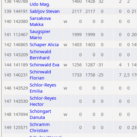
138
140788
1460
1428
32
2
2
Udo Mag.
139
144191
Sabljov Stevan
2117
2117
0
0
0
21
Sarsakova
140
142080
w
0
0
0
0
0
Makka
Saugspier
141
112467
1999
1999
0
0
0
20
Mario
142
146865
Schaper Alicia
w
1403
1403
0
0
0
14
Schinwald
143
143209
0
0
0
0
0
Bernhard
144
141189
Schinwald Eva
w
1256
1287
-31
4
1
14
Schinwald
145
140231
1733
1758
-25
7
2,5
17
Florian
Schlor-Reyes
146
143529
w
0
0
0
0
0
Emilia
Schlor-Reyes
147
143530
0
0
0
0
0
Hector
Schöngart
148
147694
w
0
0
0
0
0
Danuta
Schramm
149
125571
0
0
0
0
0
23
Christian