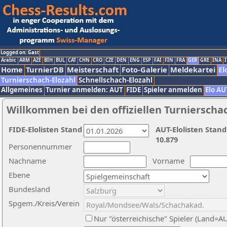
Logged on: Gast
Arabic
ARM
AZE
BIH
BUL
CAT
CHN
CRO
CZE
DEN
ENG
ESP
FAI
FIN
FRA
GER
GRE
INA
I
Home
TurnierDB
Meisterschaft
Foto-Galerie
Meldekartei
El
Turnierschach-Elozahl
Schnellschach-Elozahl
Allgemeines
Turnier anmelden: AUT
FIDE
Spieler anmelden
Elo AU
Willkommen bei den offiziellen Turnierscha
FIDE-Elolisten Stand
AUT-Elolisten Stand
10.879
Personennummer
Nachname
Vorname
Ebene
Bundesland
Spgem./Kreis/Verein
Nur "österreichische" Spieler (Land=A