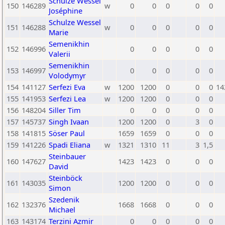
Schulze Wessel
150
146289
w
0
0
0
0
0
Joséphine
Schulze Wessel
151
146288
w
0
0
0
0
0
Marie
Semenikhin
152
146996
0
0
0
0
0
Valerii
Semenikhin
153
146997
0
0
0
0
0
Volodymyr
154
141127
Serfezi Eva
w
1200
1200
0
0
0
14
155
141953
Serfezi Lea
w
1200
1200
0
0
0
156
148204
Siller Tim
0
0
0
0
0
157
145737
Singh Ivaan
1200
1200
0
3
0
158
141815
Söser Paul
1659
1659
0
0
0
159
141226
Spadi Eliana
w
1321
1310
11
3
1,5
Steinbauer
160
147627
1423
1423
0
0
0
David
Steinböck
161
143035
1200
1200
0
0
0
Simon
Szedenik
162
132376
1668
1668
0
0
0
Michael
163
143174
Terzini Azmir
0
0
0
0
0