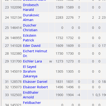
Drobesch
23
102096
1589
1589
0
0
0
Harald
Durakovic
24
102134
2283
2276
7
2
2
23
Alman
Duscher
25
146414
0
0
0
0
0
Christian
Eckstein
26
146955
1732
1732
0
0
0
Patrick
27
141028
Eder David
1609
1609
0
0
0
17
Eichert Helmut
28
102380
1730
1730
0
0
0
Dr.
29
131700
Eichler Lara
w
1273
1273
0
0
0
El Sayed
30
145019
Ibrahim
1305
1305
0
0
0
Zakareya
31
128578
Elsässer Daniel
1831
1831
0
0
0
18
32
135073
Elsässer Robert
1496
1496
0
0
0
Endthaler
33
102503
1900
1904
-4
1
0,5
19
Arnold
Feldbacher
34
145321
0
0
0
0
0