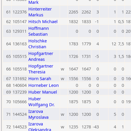
Mark
Hinterreiter
61
122376
2265
2262
3
1
1
22
Markus
62
105147
Hitsch Michael
1832
1833
-1
1
0,5
18
Hoffmann
63
129311
0
0
0
0
0
20
Sebastian
Holschke
64
136163
1783
1779
4
12
7,5
18
Christian
Hopfgartner
65
105515
1726
1731
-5
3
1,5
18
Andreas
Hopfgartner
66
105518
w
1647
1647
0
0
0
Theresia
67
131692
Horn Sarah
w
1556
1556
0
0
0
16
68
140604
Horneber Leon
0
0
0
0
0
69
137239
Huber Manuel
1200
1200
0
0
0
Huber
70
105666
1875
1875
0
0
0
19
Wolfgang Dr.
Izarova
71
144524
w
1200
1200
0
5
0
Myroslava
Izarova
72
144523
w
1235
1278
-43
4
1
Oleksandra