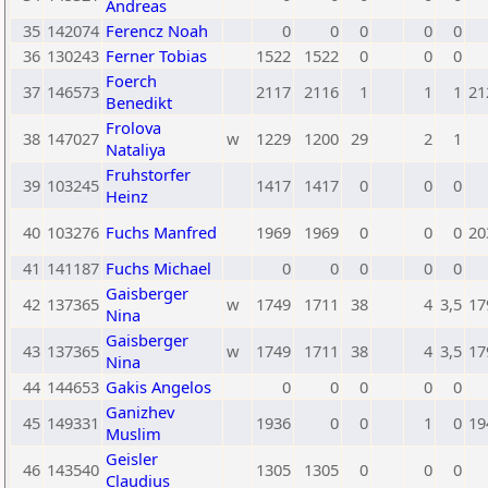
Andreas
35
142074
Ferencz Noah
0
0
0
0
0
36
130243
Ferner Tobias
1522
1522
0
0
0
Foerch
37
146573
2117
2116
1
1
1
21
Benedikt
Frolova
38
147027
w
1229
1200
29
2
1
Nataliya
Fruhstorfer
39
103245
1417
1417
0
0
0
Heinz
40
103276
Fuchs Manfred
1969
1969
0
0
0
20
41
141187
Fuchs Michael
0
0
0
0
0
Gaisberger
42
137365
w
1749
1711
38
4
3,5
17
Nina
Gaisberger
43
137365
w
1749
1711
38
4
3,5
17
Nina
44
144653
Gakis Angelos
0
0
0
0
0
Ganizhev
45
149331
1936
0
0
1
0
19
Muslim
Geisler
46
143540
1305
1305
0
0
0
Claudius