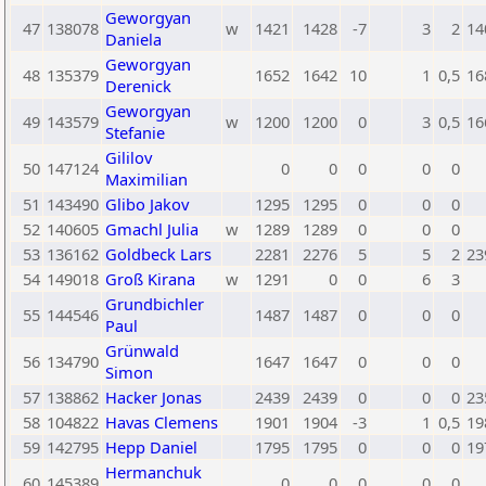
Geworgyan
47
138078
w
1421
1428
-7
3
2
14
Daniela
Geworgyan
48
135379
1652
1642
10
1
0,5
16
Derenick
Geworgyan
49
143579
w
1200
1200
0
3
0,5
16
Stefanie
Gililov
50
147124
0
0
0
0
0
Maximilian
51
143490
Glibo Jakov
1295
1295
0
0
0
52
140605
Gmachl Julia
w
1289
1289
0
0
0
53
136162
Goldbeck Lars
2281
2276
5
5
2
23
54
149018
Groß Kirana
w
1291
0
0
6
3
Grundbichler
55
144546
1487
1487
0
0
0
Paul
Grünwald
56
134790
1647
1647
0
0
0
Simon
57
138862
Hacker Jonas
2439
2439
0
0
0
23
58
104822
Havas Clemens
1901
1904
-3
1
0,5
19
59
142795
Hepp Daniel
1795
1795
0
0
0
19
Hermanchuk
60
145389
0
0
0
0
0