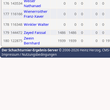
Weiser
176
143534
0
0
0
0
0
Nathanael
Wienerroither
177
116166
0
0
0
0
0
Franz-Xaver
178
116348
Winkler Walter
0
0
0
0
0
179
144472
Zayed Faissal
1486
1486
0
0
0
Zwein
180
122875
1939
1939
0
0
0
19
Bernhard
Der Schachturnier-Ergebnis-Server
© 2006-2026 Heinz Herzog
, CMS
Impressum / Nutzungsbedingungen