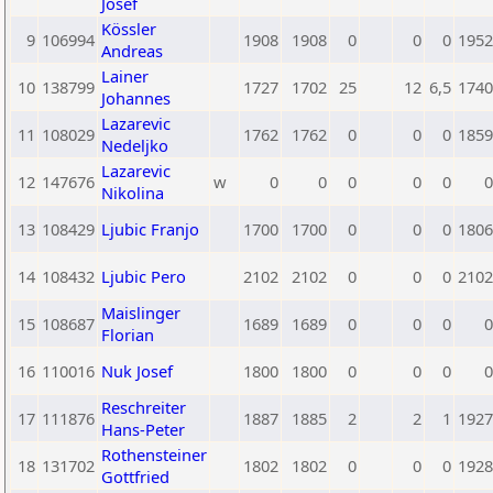
Josef
Kössler
9
106994
1908
1908
0
0
0
1952
Andreas
Lainer
10
138799
1727
1702
25
12
6,5
1740
Johannes
Lazarevic
11
108029
1762
1762
0
0
0
1859
Nedeljko
Lazarevic
12
147676
w
0
0
0
0
0
0
Nikolina
13
108429
Ljubic Franjo
1700
1700
0
0
0
1806
14
108432
Ljubic Pero
2102
2102
0
0
0
2102
Maislinger
15
108687
1689
1689
0
0
0
0
Florian
16
110016
Nuk Josef
1800
1800
0
0
0
0
Reschreiter
17
111876
1887
1885
2
2
1
1927
Hans-Peter
Rothensteiner
18
131702
1802
1802
0
0
0
1928
Gottfried