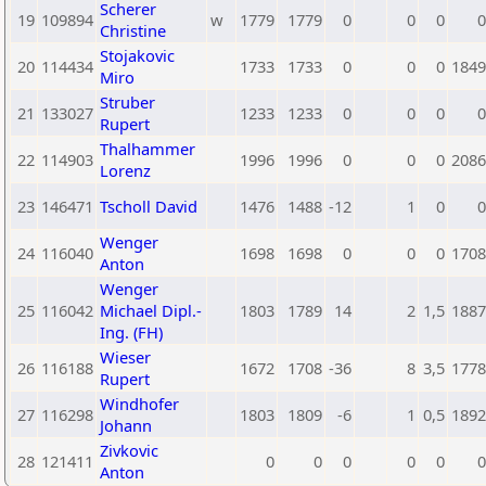
Scherer
19
109894
w
1779
1779
0
0
0
0
Christine
Stojakovic
20
114434
1733
1733
0
0
0
1849
Miro
Struber
21
133027
1233
1233
0
0
0
0
Rupert
Thalhammer
22
114903
1996
1996
0
0
0
2086
Lorenz
23
146471
Tscholl David
1476
1488
-12
1
0
0
Wenger
24
116040
1698
1698
0
0
0
1708
Anton
Wenger
25
116042
Michael Dipl.-
1803
1789
14
2
1,5
1887
Ing. (FH)
Wieser
26
116188
1672
1708
-36
8
3,5
1778
Rupert
Windhofer
27
116298
1803
1809
-6
1
0,5
1892
Johann
Zivkovic
28
121411
0
0
0
0
0
0
Anton