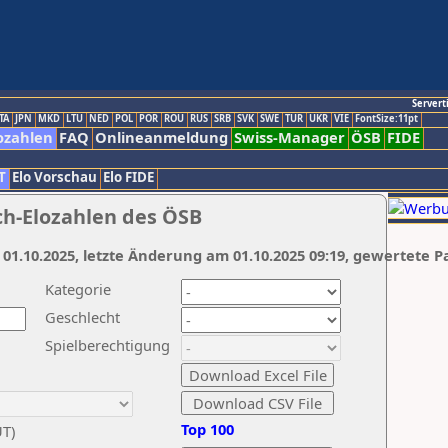
Servert
TA
JPN
MKD
LTU
NED
POL
POR
ROU
RUS
SRB
SVK
SWE
TUR
UKR
VIE
FontSize:11pt
ozahlen
FAQ
Onlineanmeldung
Swiss-Manager
ÖSB
FIDE
T
Elo Vorschau
Elo FIDE
ch-Elozahlen des ÖSB
 01.10.2025, letzte Änderung am 01.10.2025 09:19, gewertete P
Kategorie
Geschlecht
Spielberechtigung
Top 100
UT)