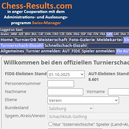
Logged on: Gast
Arabic
ARM
AZE
BIH
BUL
CAT
CHN
CRO
CZE
DEN
ENG
ESP
FAI
FIN
FRA
GER
GRE
INA
I
Home
TurnierDB
Meisterschaft
Foto-Galerie
Meldekartei
El
Turnierschach-Elozahl
Schnellschach-Elozahl
Allgemeines
Turnier anmelden: AUT
FIDE
Spieler anmelden
Elo AU
Willkommen bei den offiziellen Turnierscha
FIDE-Elolisten Stand
AUT-Elolisten Stand
8.601
Personennummer
Nachname
Vorname
Ebene
Bundesland
Spgem./Kreis/Verein
Nur "österreichische" Spieler (Land=A