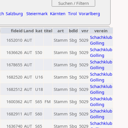
ch
Salzburg
Steiermark
Kärnten
Tirol
Vorarlberg
i
fideid
Land
kat
titel
art
bdld
vnr
verein
Schachklub
1652010
AUT
Stamm
Sbg
5029
Golling
Schachklub
1636626
AUT
S50
Stamm
Sbg
5029
Golling
Schachklub
1678655
AUT
Stamm
Sbg
5029
Golling
Schachklub
1682520
AUT
U16
Stamm
Sbg
5029
Golling
Schachklub
1682512
AUT
U18
Stamm
Sbg
5029
Golling
Schachklub
1600362
AUT
S65
FM
Stamm
Sbg
5029
Golling
Schachklub
1682911
AUT
S60
Stamm
Sbg
5029
Golling
Schachklub
1636740
AUT
S65
Stamm
Sbg
5029