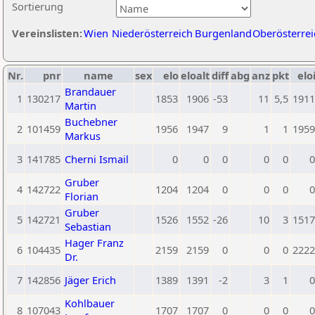
Sortierung
Vereinslisten:
Wien
Niederösterreich
Burgenland
Oberösterrei
Nr.
pnr
name
sex
elo
eloalt
diff
abg
anz
pkt
elo
Brandauer
1
130217
1853
1906
-53
11
5,5
1911
Martin
Buchebner
2
101459
1956
1947
9
1
1
1959
Markus
3
141785
Cherni Ismail
0
0
0
0
0
0
Gruber
4
142722
1204
1204
0
0
0
0
Florian
Gruber
5
142721
1526
1552
-26
10
3
1517
Sebastian
Hager Franz
6
104435
2159
2159
0
0
0
2222
Dr.
7
142856
Jäger Erich
1389
1391
-2
3
1
0
Kohlbauer
8
107043
1707
1707
0
0
0
0