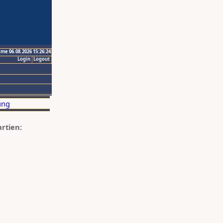
ime 06.08.2026 15:26:24
Login
Logout
artien: