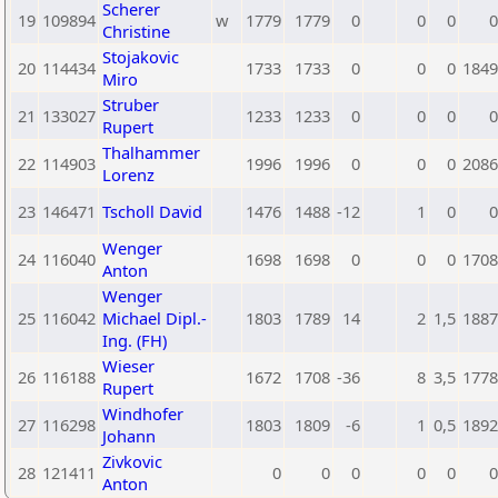
Scherer
19
109894
w
1779
1779
0
0
0
0
Christine
Stojakovic
20
114434
1733
1733
0
0
0
1849
Miro
Struber
21
133027
1233
1233
0
0
0
0
Rupert
Thalhammer
22
114903
1996
1996
0
0
0
2086
Lorenz
23
146471
Tscholl David
1476
1488
-12
1
0
0
Wenger
24
116040
1698
1698
0
0
0
1708
Anton
Wenger
25
116042
Michael Dipl.-
1803
1789
14
2
1,5
1887
Ing. (FH)
Wieser
26
116188
1672
1708
-36
8
3,5
1778
Rupert
Windhofer
27
116298
1803
1809
-6
1
0,5
1892
Johann
Zivkovic
28
121411
0
0
0
0
0
0
Anton