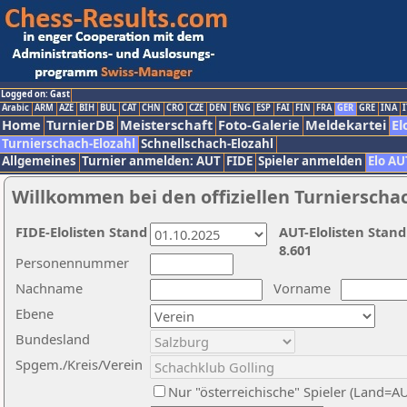
Logged on: Gast
Arabic
ARM
AZE
BIH
BUL
CAT
CHN
CRO
CZE
DEN
ENG
ESP
FAI
FIN
FRA
GER
GRE
INA
I
Home
TurnierDB
Meisterschaft
Foto-Galerie
Meldekartei
El
Turnierschach-Elozahl
Schnellschach-Elozahl
Allgemeines
Turnier anmelden: AUT
FIDE
Spieler anmelden
Elo AU
Willkommen bei den offiziellen Turnierscha
FIDE-Elolisten Stand
AUT-Elolisten Stand
8.601
Personennummer
Nachname
Vorname
Ebene
Bundesland
Spgem./Kreis/Verein
Nur "österreichische" Spieler (Land=A