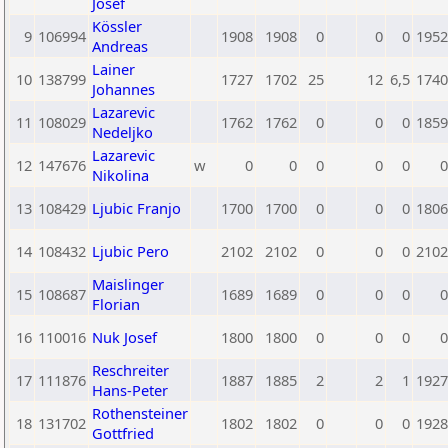
Josef
Kössler
9
106994
1908
1908
0
0
0
1952
Andreas
Lainer
10
138799
1727
1702
25
12
6,5
1740
Johannes
Lazarevic
11
108029
1762
1762
0
0
0
1859
Nedeljko
Lazarevic
12
147676
w
0
0
0
0
0
0
Nikolina
13
108429
Ljubic Franjo
1700
1700
0
0
0
1806
14
108432
Ljubic Pero
2102
2102
0
0
0
2102
Maislinger
15
108687
1689
1689
0
0
0
0
Florian
16
110016
Nuk Josef
1800
1800
0
0
0
0
Reschreiter
17
111876
1887
1885
2
2
1
1927
Hans-Peter
Rothensteiner
18
131702
1802
1802
0
0
0
1928
Gottfried