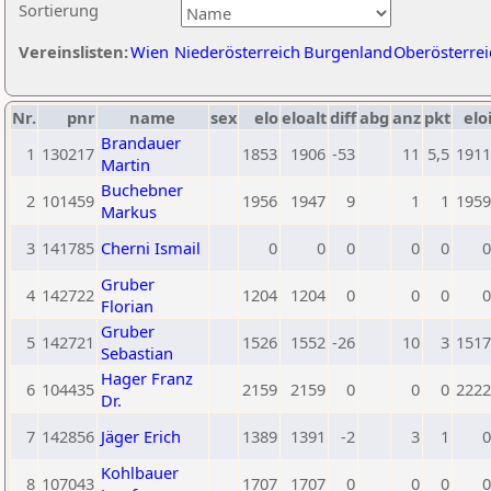
Sortierung
Vereinslisten:
Wien
Niederösterreich
Burgenland
Oberösterrei
Nr.
pnr
name
sex
elo
eloalt
diff
abg
anz
pkt
elo
Brandauer
1
130217
1853
1906
-53
11
5,5
1911
Martin
Buchebner
2
101459
1956
1947
9
1
1
1959
Markus
3
141785
Cherni Ismail
0
0
0
0
0
0
Gruber
4
142722
1204
1204
0
0
0
0
Florian
Gruber
5
142721
1526
1552
-26
10
3
1517
Sebastian
Hager Franz
6
104435
2159
2159
0
0
0
2222
Dr.
7
142856
Jäger Erich
1389
1391
-2
3
1
0
Kohlbauer
8
107043
1707
1707
0
0
0
0