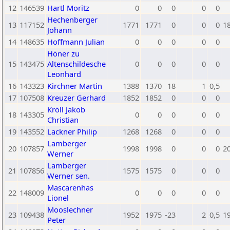
12
146539
Hartl Moritz
0
0
0
0
0
Hechenberger
13
117152
1771
1771
0
0
0
1
Johann
14
148635
Hoffmann Julian
0
0
0
0
0
Höner zu
15
143475
Altenschildesche
0
0
0
0
0
Leonhard
16
143323
Kirchner Martin
1388
1370
18
1
0,5
17
107508
Kreuzer Gerhard
1852
1852
0
0
0
Kröll Jakob
18
143305
0
0
0
0
0
Christian
19
143552
Lackner Philip
1268
1268
0
0
0
Lamberger
20
107857
1998
1998
0
0
0
2
Werner
Lamberger
21
107856
1575
1575
0
0
0
Werner sen.
Mascarenhas
22
148009
0
0
0
0
0
Lionel
Mooslechner
23
109438
1952
1975
-23
2
0,5
1
Peter