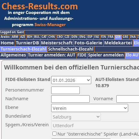
Logged on: Gast
Arabic
ARM
AZE
BIH
BUL
CAT
CHN
CRO
CZE
DEN
ENG
ESP
FAI
FIN
FRA
GER
GRE
INA
I
Home
TurnierDB
Meisterschaft
Foto-Galerie
Meldekartei
El
Turnierschach-Elozahl
Schnellschach-Elozahl
Allgemeines
Turnier anmelden: AUT
FIDE
Spieler anmelden
Elo AU
Willkommen bei den offiziellen Turnierscha
FIDE-Elolisten Stand
AUT-Elolisten Stand
10.879
Personennummer
Nachname
Vorname
Ebene
Bundesland
Spgem./Kreis/Verein
Nur "österreichische" Spieler (Land=A