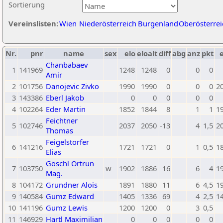
Sortierung
Vereinslisten:
Wien
Niederösterreich
Burgenland
Oberösterrei
Nr.
pnr
name
sex
elo
eloalt
diff
abg
anz
pkt
e
Chanbabaev
1
141969
1248
1248
0
0
0
Amir
2
101756
Danojevic Zivko
1990
1990
0
0
0
2
3
143386
Eberl Jakob
0
0
0
0
0
4
102264
Eder Martin
1852
1844
8
1
1
1
Feichtner
5
102746
2037
2050
-13
4
1,5
2
Thomas
Feigelstorfer
6
141216
1721
1721
0
1
0,5
1
Elias
Göschl Ortrun
7
103750
w
1902
1886
16
6
4
1
Mag.
8
104172
Grundner Alois
1891
1880
11
6
4,5
1
9
140584
Gumz Edward
1405
1336
69
4
2,5
1
10
141196
Gumz Lewis
1200
1200
0
3
0,5
11
146929
Hartl Maximilian
0
0
0
0
0