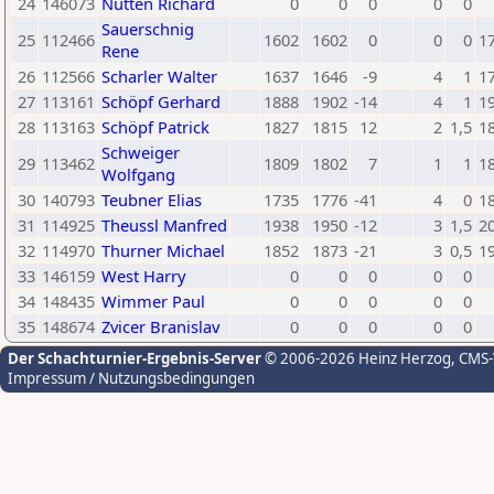
24
146073
Nutten Richard
0
0
0
0
0
Sauerschnig
25
112466
1602
1602
0
0
0
1
Rene
26
112566
Scharler Walter
1637
1646
-9
4
1
1
27
113161
Schöpf Gerhard
1888
1902
-14
4
1
1
28
113163
Schöpf Patrick
1827
1815
12
2
1,5
1
Schweiger
29
113462
1809
1802
7
1
1
1
Wolfgang
30
140793
Teubner Elias
1735
1776
-41
4
0
1
31
114925
Theussl Manfred
1938
1950
-12
3
1,5
2
32
114970
Thurner Michael
1852
1873
-21
3
0,5
1
33
146159
West Harry
0
0
0
0
0
34
148435
Wimmer Paul
0
0
0
0
0
35
148674
Zvicer Branislav
0
0
0
0
0
Der Schachturnier-Ergebnis-Server
© 2006-2026 Heinz Herzog
, CMS
Impressum / Nutzungsbedingungen