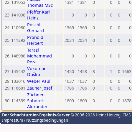
22
131053
1381
1381
0
0
0
0
Thomas MSc
Pfeffer Karl
23
141008
0
0
0
0
0
0
Heinz
Pöschl
24
110980
1565
1565
0
0
0
0
Gerhard
Pronold
25
111292
2034
2034
0
0
0
0
Herbert
Tarazi
26
148988
Mohammad
0
0
0
0
0
0
Reza
Vukoman
27
145442
1450
1453
-3
1
0
1663
Duško
28
133016
Weber Paul
1637
1637
0
0
0
0
29
116681
Zauner Josef
1786
1786
0
0
0
0
Züchner-
30
114339
Stiborek
1809
1809
0
0
0
1878
Alexander
Der Schachturnier-Ergebnis-Server
© 2006-2026 Heinz Herzog
, CMS
Impressum / Nutzungsbedingungen