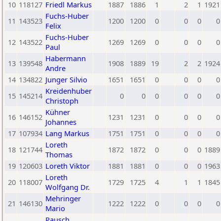
10
118127
Friedl Markus
1887
1886
1
2
1
1921
Fuchs-Huber
11
143523
1200
1200
0
0
0
0
Felix
Fuchs-Huber
12
143522
1269
1269
0
0
0
0
Paul
Habermann
13
139548
1908
1889
19
2
2
1924
Andre
14
134822
Junger Silvio
1651
1651
0
0
0
0
Kreidenhuber
15
145214
0
0
0
0
0
0
Christoph
Kühner
16
146152
1231
1231
0
0
0
0
Johannes
17
107934
Lang Markus
1751
1751
0
0
0
0
Loreth
18
121744
1872
1872
0
0
0
1889
Thomas
19
120603
Loreth Viktor
1881
1881
0
0
0
1963
Loreth
20
118007
1729
1725
4
1
1
1845
Wolfgang Dr.
Mehringer
21
146130
1222
1222
0
0
0
0
Mario
Pausch