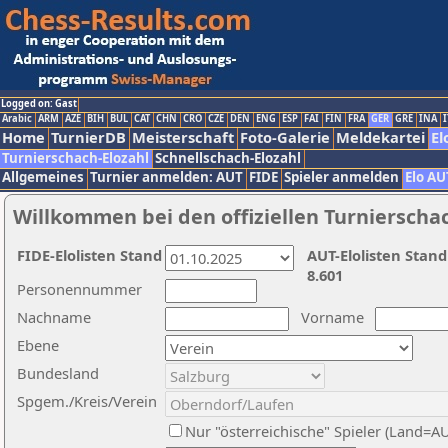
Logged on: Gast
Arabic
ARM
AZE
BIH
BUL
CAT
CHN
CRO
CZE
DEN
ENG
ESP
FAI
FIN
FRA
GER
GRE
INA
I
Home
TurnierDB
Meisterschaft
Foto-Galerie
Meldekartei
El
Turnierschach-Elozahl
Schnellschach-Elozahl
Allgemeines
Turnier anmelden: AUT
FIDE
Spieler anmelden
Elo AU
Willkommen bei den offiziellen Turnierscha
FIDE-Elolisten Stand
AUT-Elolisten Stand
8.601
Personennummer
Nachname
Vorname
Ebene
Bundesland
Spgem./Kreis/Verein
Nur "österreichische" Spieler (Land=A