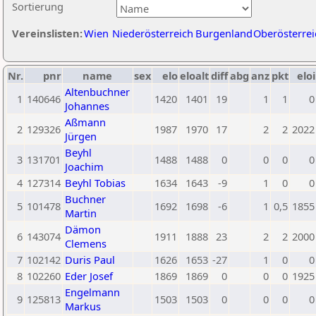
Sortierung
Vereinslisten:
Wien
Niederösterreich
Burgenland
Oberösterrei
Nr.
pnr
name
sex
elo
eloalt
diff
abg
anz
pkt
eloi
Altenbuchner
1
140646
1420
1401
19
1
1
0
Johannes
Aßmann
2
129326
1987
1970
17
2
2
2022
Jürgen
Beyhl
3
131701
1488
1488
0
0
0
0
Joachim
4
127314
Beyhl Tobias
1634
1643
-9
1
0
0
Buchner
5
101478
1692
1698
-6
1
0,5
1855
Martin
Dämon
6
143074
1911
1888
23
2
2
2000
Clemens
7
102142
Duris Paul
1626
1653
-27
1
0
0
8
102260
Eder Josef
1869
1869
0
0
0
1925
Engelmann
9
125813
1503
1503
0
0
0
0
Markus