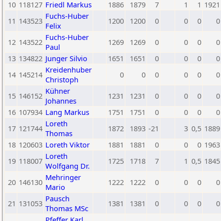
10
118127
Friedl Markus
1886
1879
7
1
1
1921
Fuchs-Huber
11
143523
1200
1200
0
0
0
0
Felix
Fuchs-Huber
12
143522
1269
1269
0
0
0
0
Paul
13
134822
Junger Silvio
1651
1651
0
0
0
0
Kreidenhuber
14
145214
0
0
0
0
0
0
Christoph
Kühner
15
146152
1231
1231
0
0
0
0
Johannes
16
107934
Lang Markus
1751
1751
0
0
0
0
Loreth
17
121744
1872
1893
-21
3
0,5
1889
Thomas
18
120603
Loreth Viktor
1881
1881
0
0
0
1963
Loreth
19
118007
1725
1718
7
1
0,5
1845
Wolfgang Dr.
Mehringer
20
146130
1222
1222
0
0
0
0
Mario
Pausch
21
131053
1381
1381
0
0
0
0
Thomas MSc
Pfeffer Karl