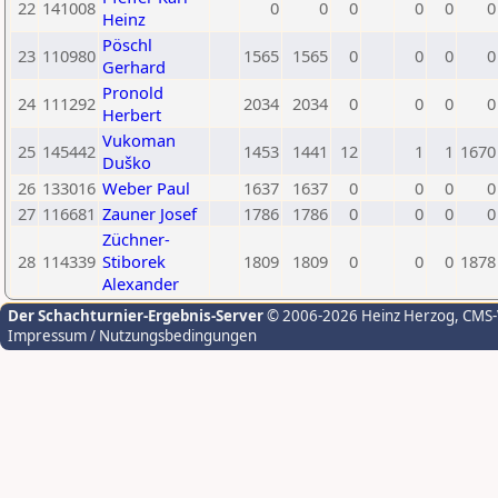
22
141008
0
0
0
0
0
0
Heinz
Pöschl
23
110980
1565
1565
0
0
0
0
Gerhard
Pronold
24
111292
2034
2034
0
0
0
0
Herbert
Vukoman
25
145442
1453
1441
12
1
1
1670
Duško
26
133016
Weber Paul
1637
1637
0
0
0
0
27
116681
Zauner Josef
1786
1786
0
0
0
0
Züchner-
28
114339
Stiborek
1809
1809
0
0
0
1878
Alexander
Der Schachturnier-Ergebnis-Server
© 2006-2026 Heinz Herzog
, CMS
Impressum / Nutzungsbedingungen