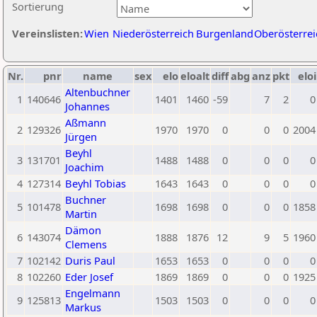
Sortierung
Vereinslisten:
Wien
Niederösterreich
Burgenland
Oberösterrei
Nr.
pnr
name
sex
elo
eloalt
diff
abg
anz
pkt
eloi
Altenbuchner
1
140646
1401
1460
-59
7
2
0
Johannes
Aßmann
2
129326
1970
1970
0
0
0
2004
Jürgen
Beyhl
3
131701
1488
1488
0
0
0
0
Joachim
4
127314
Beyhl Tobias
1643
1643
0
0
0
0
Buchner
5
101478
1698
1698
0
0
0
1858
Martin
Dämon
6
143074
1888
1876
12
9
5
1960
Clemens
7
102142
Duris Paul
1653
1653
0
0
0
0
8
102260
Eder Josef
1869
1869
0
0
0
1925
Engelmann
9
125813
1503
1503
0
0
0
0
Markus