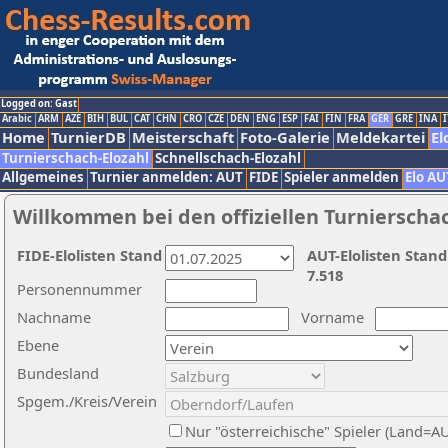
Logged on: Gast
Arabic
ARM
AZE
BIH
BUL
CAT
CHN
CRO
CZE
DEN
ENG
ESP
FAI
FIN
FRA
GER
GRE
INA
I
Home
TurnierDB
Meisterschaft
Foto-Galerie
Meldekartei
El
Turnierschach-Elozahl
Schnellschach-Elozahl
Allgemeines
Turnier anmelden: AUT
FIDE
Spieler anmelden
Elo AU
Willkommen bei den offiziellen Turnierscha
FIDE-Elolisten Stand
AUT-Elolisten Stand
7.518
Personennummer
Nachname
Vorname
Ebene
Bundesland
Spgem./Kreis/Verein
Nur "österreichische" Spieler (Land=A