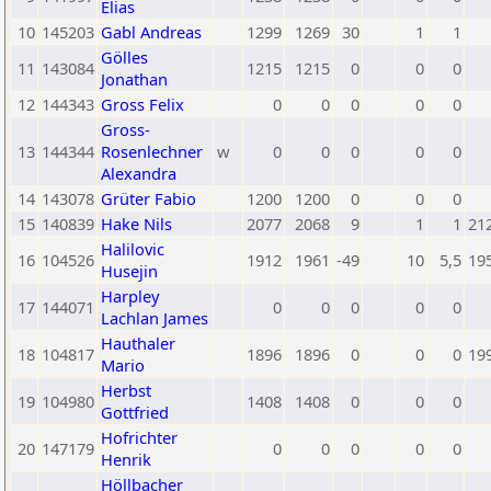
Elias
10
145203
Gabl Andreas
1299
1269
30
1
1
Gölles
11
143084
1215
1215
0
0
0
Jonathan
12
144343
Gross Felix
0
0
0
0
0
Gross-
13
144344
Rosenlechner
w
0
0
0
0
0
Alexandra
14
143078
Grüter Fabio
1200
1200
0
0
0
15
140839
Hake Nils
2077
2068
9
1
1
21
Halilovic
16
104526
1912
1961
-49
10
5,5
19
Husejin
Harpley
17
144071
0
0
0
0
0
Lachlan James
Hauthaler
18
104817
1896
1896
0
0
0
19
Mario
Herbst
19
104980
1408
1408
0
0
0
Gottfried
Hofrichter
20
147179
0
0
0
0
0
Henrik
Höllbacher