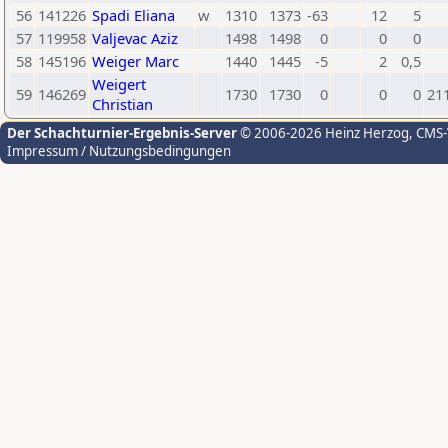
56
141226
Spadi Eliana
w
1310
1373
-63
12
5
57
119958
Valjevac Aziz
1498
1498
0
0
0
58
145196
Weiger Marc
1440
1445
-5
2
0,5
Weigert
59
146269
1730
1730
0
0
0
21
Christian
Der Schachturnier-Ergebnis-Server
© 2006-2026 Heinz Herzog
, CMS
Impressum / Nutzungsbedingungen