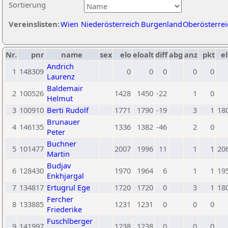
Sortierung
Vereinslisten:
Wien
Niederösterreich
Burgenland
Oberösterrei
Nr.
pnr
name
sex
elo
eloalt
diff
abg
anz
pkt
el
Andrich
1
148309
0
0
0
0
0
Laurenz
Baldemair
2
100526
1428
1450
-22
1
0
Helmut
3
100910
Berti Rudolf
1771
1790
-19
3
1
18
Brunauer
4
146135
1336
1382
-46
2
0
Peter
Buchner
5
101477
2007
1996
11
1
1
20
Martin
Budjav
6
128430
1970
1964
6
1
1
19
Enkhjargal
7
134817
Ertugrul Ege
1720
1720
0
3
1
18
Fercher
8
133885
1231
1231
0
0
0
Friederike
Fuschlberger
9
141997
1238
1238
0
0
0