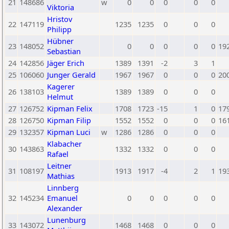
21
148686
w
0
0
0
0
0
Viktoria
Hristov
22
147119
1235
1235
0
0
0
Philipp
Hübner
23
148052
0
0
0
0
0
19
Sebastian
24
142856
Jäger Erich
1389
1391
-2
3
1
25
106060
Junger Gerald
1967
1967
0
0
0
20
Kagerer
26
138103
1389
1389
0
0
0
Helmut
27
126752
Kipman Felix
1708
1723
-15
1
0
17
28
126750
Kipman Filip
1552
1552
0
0
0
16
29
132357
Kipman Luci
w
1286
1286
0
0
0
Klabacher
30
143863
1332
1332
0
0
0
Rafael
Leitner
31
108197
1913
1917
-4
2
1
19
Mathias
Linnberg
32
145234
Emanuel
0
0
0
0
0
Alexander
Lunenburg
33
143072
1468
1468
0
0
0