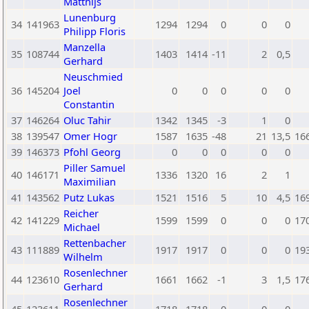
Matthijs
Lunenburg
34
141963
1294
1294
0
0
0
Philipp Floris
Manzella
35
108744
1403
1414
-11
2
0,5
Gerhard
Neuschmied
36
145204
Joel
0
0
0
0
0
Constantin
37
146264
Oluc Tahir
1342
1345
-3
1
0
38
139547
Omer Hogr
1587
1635
-48
21
13,5
16
39
146373
Pfohl Georg
0
0
0
0
0
Piller Samuel
40
146171
1336
1320
16
2
1
Maximilian
41
143562
Putz Lukas
1521
1516
5
10
4,5
16
Reicher
42
141229
1599
1599
0
0
0
17
Michael
Rettenbacher
43
111889
1917
1917
0
0
0
19
Wilhelm
Rosenlechner
44
123610
1661
1662
-1
3
1,5
17
Gerhard
Rosenlechner