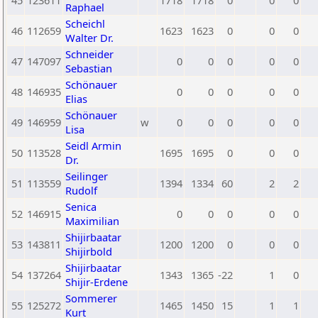
45
123611
1718
1718
0
0
0
Raphael
Scheichl
46
112659
1623
1623
0
0
0
Walter Dr.
Schneider
47
147097
0
0
0
0
0
Sebastian
Schönauer
48
146935
0
0
0
0
0
Elias
Schönauer
49
146959
w
0
0
0
0
0
Lisa
Seidl Armin
50
113528
1695
1695
0
0
0
Dr.
Seilinger
51
113559
1394
1334
60
2
2
Rudolf
Senica
52
146915
0
0
0
0
0
Maximilian
Shijirbaatar
53
143811
1200
1200
0
0
0
Shijirbold
Shijirbaatar
54
137264
1343
1365
-22
1
0
Shijir-Erdene
Sommerer
55
125272
1465
1450
15
1
1
Kurt