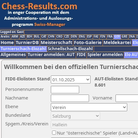
Logged on: Gast
Arabic
ARM
AZE
BIH
BUL
CAT
CHN
CRO
CZE
DEN
ENG
ESP
FAI
FIN
FRA
GER
GRE
INA
I
Home
TurnierDB
Meisterschaft
Foto-Galerie
Meldekartei
El
Turnierschach-Elozahl
Schnellschach-Elozahl
Allgemeines
Turnier anmelden: AUT
FIDE
Spieler anmelden
Elo AU
Willkommen bei den offiziellen Turnierscha
FIDE-Elolisten Stand
AUT-Elolisten Stand
8.601
Personennummer
Nachname
Vorname
Ebene
Bundesland
Spgem./Kreis/Verein
Nur "österreichische" Spieler (Land=A