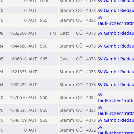
0
0
AUT
U16
Stamm
OÖ
4073
SV Gambit Rieda
0
0
AUT
Stamm
OÖ
4073
SV Gambit Rieda
SV
0
0
AUT
S65
Stamm
OÖ
4032
Taufkirchen/Tratt
08
1632566
AUT
FM
Gast
OÖ
4073
SV Gambit Rieda
24
1644688
AUT
S60
Stamm
OÖ
4073
SV Gambit Rieda
85
1606018
AUT
S65
Gast
OÖ
4073
SV Gambit Rieda
24
1621335
AUT
Stamm
OÖ
4073
SV Gambit Rieda
54
1635425
AUT
Stamm
OÖ
4073
SV Gambit Rieda
SV
0
1670670
AUT
S60
Stamm
OÖ
4032
Taufkirchen/Tratt
SV
76
1648535
AUT
S65
Stamm
OÖ
4032
Taufkirchen/Tratt
0
1646109
AUT
S60
Stamm
OÖ
4073
SV Gambit Rieda
SV
0
0
AUT
Stamm
OÖ
4032
Taufkirchen/Tratt