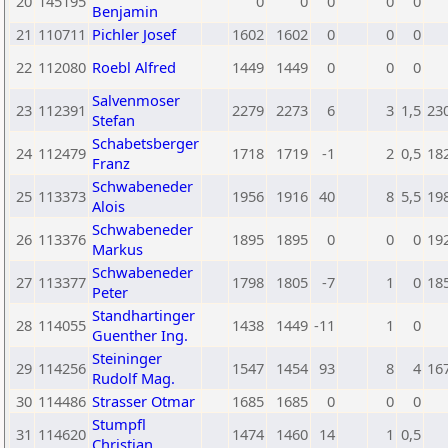
20
145195
0
0
0
0
0
Benjamin
21
110711
Pichler Josef
1602
1602
0
0
0
22
112080
Roebl Alfred
1449
1449
0
0
0
Salvenmoser
23
112391
2279
2273
6
3
1,5
23
Stefan
Schabetsberger
24
112479
1718
1719
-1
2
0,5
18
Franz
Schwabeneder
25
113373
1956
1916
40
8
5,5
19
Alois
Schwabeneder
26
113376
1895
1895
0
0
0
19
Markus
Schwabeneder
27
113377
1798
1805
-7
1
0
18
Peter
Standhartinger
28
114055
1438
1449
-11
1
0
Guenther Ing.
Steininger
29
114256
1547
1454
93
8
4
16
Rudolf Mag.
30
114486
Strasser Otmar
1685
1685
0
0
0
Stumpfl
31
114620
1474
1460
14
1
0,5
Christian