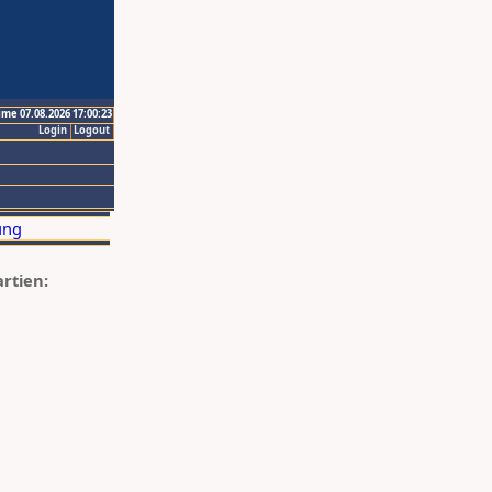
ime 07.08.2026 17:00:23
Login
Logout
artien: