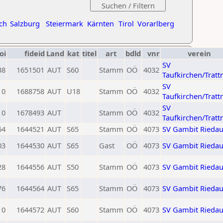
ch
Salzburg
Steiermark
Kärnten
Tirol
Vorarlberg
oi
fideid
Land
kat
titel
art
bdld
vnr
verein
SV
38
1651501
AUT
S60
Stamm
OÖ
4032
Taufkirchen/Tratt
SV
0
1688758
AUT
U18
Stamm
OÖ
4032
Taufkirchen/Tratt
SV
0
1678493
AUT
Stamm
OÖ
4032
Taufkirchen/Tratt
64
1644521
AUT
S65
Stamm
OÖ
4073
SV Gambit Rieda
03
1644530
AUT
S65
Gast
OÖ
4073
SV Gambit Rieda
28
1644556
AUT
S50
Stamm
OÖ
4073
SV Gambit Rieda
76
1644564
AUT
S65
Stamm
OÖ
4073
SV Gambit Rieda
0
1644572
AUT
S60
Stamm
OÖ
4073
SV Gambit Rieda