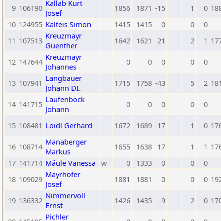
Kallab Kurt
9
106190
1856
1871
-15
1
0
18
Josef
10
124955
Kalteis Simon
1415
1415
0
0
0
Kreuzmayr
11
107513
1642
1621
21
2
1
17
Guenther
Kreuzmayr
12
147644
0
0
0
0
0
Johannes
Langbauer
13
107941
1715
1758
-43
5
2
18
Johann DI.
Laufenböck
14
141715
0
0
0
0
0
Johann
15
108481
Loidl Gerhard
1672
1689
-17
1
0
17
Manaberger
16
108714
1655
1638
17
1
1
17
Markus
17
141714
Mäule Vanessa
w
0
1333
0
0
0
Mayrhofer
18
109029
1881
1881
0
0
0
19
Josef
Nimmervoll
19
136332
1426
1435
-9
2
0
17
Ernst
Pichler