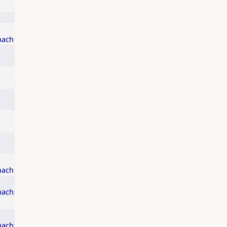
u
u
nach
u
u
u
u
u
nach
nach
u
nach