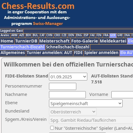
Logged on: Gast
Arabic
ARM
AZE
BIH
BUL
CAT
CHN
CRO
CZE
DEN
ENG
ESP
FAI
FIN
FRA
GER
GRE
INA
I
Home
TurnierDB
Meisterschaft
Foto-Galerie
Meldekartei
El
Turnierschach-Elozahl
Schnellschach-Elozahl
Allgemeines
Turnier anmelden: AUT
FIDE
Spieler anmelden
Elo AU
Willkommen bei den offiziellen Turnierscha
FIDE-Elolisten Stand
AUT-Elolisten Stand
7.518
Personennummer
Nachname
Vorname
Ebene
Bundesland
Spgem./Kreis/Verein
Nur "österreichische" Spieler (Land=A