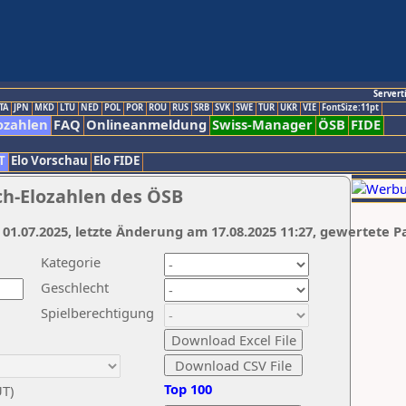
Servert
TA
JPN
MKD
LTU
NED
POL
POR
ROU
RUS
SRB
SVK
SWE
TUR
UKR
VIE
FontSize:11pt
ozahlen
FAQ
Onlineanmeldung
Swiss-Manager
ÖSB
FIDE
T
Elo Vorschau
Elo FIDE
ch-Elozahlen des ÖSB
 01.07.2025, letzte Änderung am 17.08.2025 11:27, gewertete P
Kategorie
Geschlecht
Spielberechtigung
Top 100
UT)