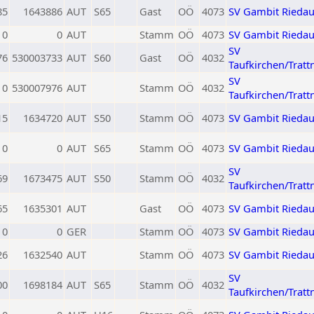
85
1643886
AUT
S65
Gast
OÖ
4073
SV Gambit Rieda
0
0
AUT
Stamm
OÖ
4073
SV Gambit Rieda
SV
76
530003733
AUT
S60
Gast
OÖ
4032
Taufkirchen/Tratt
SV
0
530007976
AUT
Stamm
OÖ
4032
Taufkirchen/Tratt
15
1634720
AUT
S50
Stamm
OÖ
4073
SV Gambit Rieda
0
0
AUT
S65
Stamm
OÖ
4073
SV Gambit Rieda
SV
69
1673475
AUT
S50
Stamm
OÖ
4032
Taufkirchen/Tratt
65
1635301
AUT
Gast
OÖ
4073
SV Gambit Rieda
0
0
GER
Stamm
OÖ
4073
SV Gambit Rieda
26
1632540
AUT
Stamm
OÖ
4073
SV Gambit Rieda
SV
00
1698184
AUT
S65
Stamm
OÖ
4032
Taufkirchen/Tratt