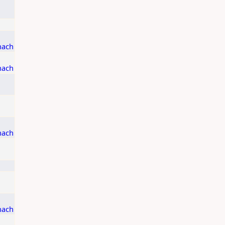
u
u
nach
nach
u
u
nach
u
u
u
nach