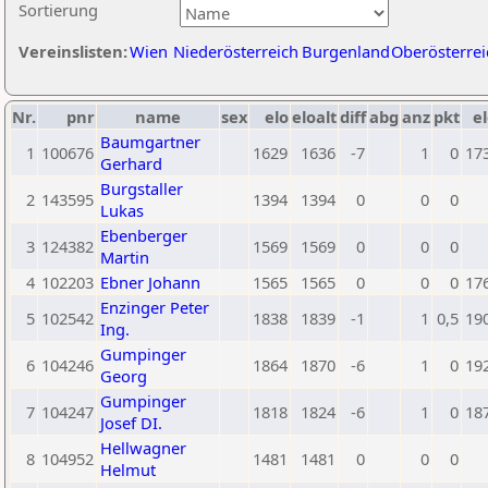
Sortierung
Vereinslisten:
Wien
Niederösterreich
Burgenland
Oberösterrei
Nr.
pnr
name
sex
elo
eloalt
diff
abg
anz
pkt
el
Baumgartner
1
100676
1629
1636
-7
1
0
17
Gerhard
Burgstaller
2
143595
1394
1394
0
0
0
Lukas
Ebenberger
3
124382
1569
1569
0
0
0
Martin
4
102203
Ebner Johann
1565
1565
0
0
0
17
Enzinger Peter
5
102542
1838
1839
-1
1
0,5
19
Ing.
Gumpinger
6
104246
1864
1870
-6
1
0
19
Georg
Gumpinger
7
104247
1818
1824
-6
1
0
18
Josef DI.
Hellwagner
8
104952
1481
1481
0
0
0
Helmut