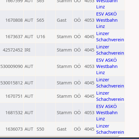
1667599
AUT
S65
Stamm
OÖ
4053
Westbahn
Linz
ESV ASKÖ
1670808
AUT
S65
Gast
OÖ
4053
Westbahn
Linz
Linzer
1673637
AUT
U16
Stamm
OÖ
4045
Schachverein
Linzer
42572452
IRI
Stamm
OÖ
4045
Schachverein
ESV ASKÖ
530009090
AUT
Stamm
OÖ
4053
Westbahn
Linz
Linzer
530015812
AUT
Stamm
OÖ
4045
Schachverein
Linzer
1670751
AUT
Stamm
OÖ
4045
Schachverein
ESV ASKÖ
1681532
AUT
Stamm
OÖ
4053
Westbahn
Linz
Linzer
1636073
AUT
S50
Gast
OÖ
4045
Schachverein