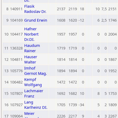
DI.
Flasik
8
140911
2137
2119
18
10
7,5
2151
Radoslav Dr.
9
104169
Grund Erwin
1608
1620
-12
6
2,5
1746
Hafner
10
104417
Norbert
1957
1957
0
0
0
2004
Dr.DI.
Haudum
11
136328
1719
1719
0
0
0
0
Rainer
Hauser
12
104811
1814
1814
0
0
0
1867
Walter
Imhof
13
105776
1894
1894
0
0
0
1952
Gernot Mag.
Kempf
14
106482
1472
1472
0
0
0
0
Wolfgang
Lachmaier
15
107807
1692
1682
10
8
5
1753
Franz
Lang
16
107927
1705
1739
-34
5
2
1809
Karlheinz DI.
Meier
17
109064
2226
2217
9
4
3
2267