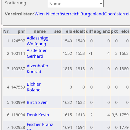
Sortierung
Vereinslisten:
Wien
Niederösterreich
Burgenland
Oberösterrei
Nr.
pnr
name
sex
elo
eloalt
diff
abg
anz
pkt
eloi
Adlassnigg
1
124597
1540
1540
0
0
0
0
Wolfgang
Aistleitner
2
100114
1552
1553
-1
4
3
1663
Gerhard
Atzenhofer
3
100387
1813
1813
0
0
0
1880
Konrad
Bichler
4
147559
0
0
0
0
0
0
Roland
5
100999
Birch Sven
1632
1632
0
0
0
0
6
118094
Denk Kevin
1615
1613
2
4
3,5
1759
Fischer Franz
7
102928
1694
1694
0
0
0
1779