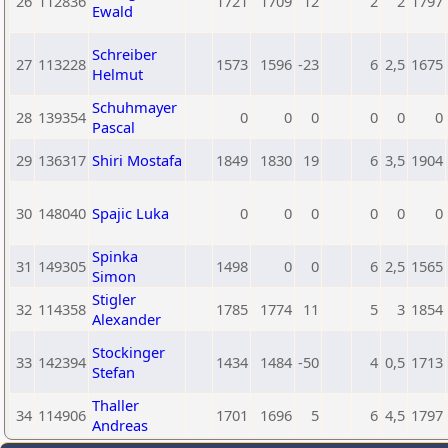
26
112836
1721
1709
12
2
2
1797
Ewald
Schreiber
27
113228
1573
1596
-23
6
2,5
1675
Helmut
Schuhmayer
28
139354
0
0
0
0
0
0
Pascal
29
136317
Shiri Mostafa
1849
1830
19
6
3,5
1904
30
148040
Spajic Luka
0
0
0
0
0
0
Spinka
31
149305
1498
0
0
6
2,5
1565
Simon
Stigler
32
114358
1785
1774
11
5
3
1854
Alexander
Stockinger
33
142394
1434
1484
-50
4
0,5
1713
Stefan
Thaller
34
114906
1701
1696
5
6
4,5
1797
Andreas