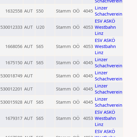
Schachverein
Linzer
1632558
AUT
S50
Stamm
OÖ
4045
Schachverein
ESV ASKÖ
530012333
AUT
U20
Stamm
OÖ
4053
Westbahn
Linz
ESV ASKÖ
1668056
AUT
S65
Stamm
OÖ
4053
Westbahn
Linz
Linzer
1675150
AUT
S65
Stamm
OÖ
4045
Schachverein
Linzer
530018749
AUT
Stamm
OÖ
4045
Schachverein
Linzer
530012201
AUT
Stamm
OÖ
4045
Schachverein
Linzer
530015928
AUT
S65
Stamm
OÖ
4045
Schachverein
ESV ASKÖ
1679317
AUT
S65
Stamm
OÖ
4053
Westbahn
Linz
ESV ASKÖ