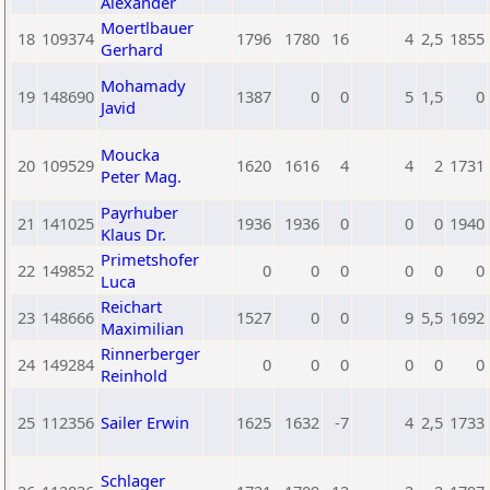
Alexander
Moertlbauer
18
109374
1796
1780
16
4
2,5
1855
Gerhard
Mohamady
19
148690
1387
0
0
5
1,5
0
Javid
Moucka
20
109529
1620
1616
4
4
2
1731
Peter Mag.
Payrhuber
21
141025
1936
1936
0
0
0
1940
Klaus Dr.
Primetshofer
22
149852
0
0
0
0
0
0
Luca
Reichart
23
148666
1527
0
0
9
5,5
1692
Maximilian
Rinnerberger
24
149284
0
0
0
0
0
0
Reinhold
25
112356
Sailer Erwin
1625
1632
-7
4
2,5
1733
Schlager