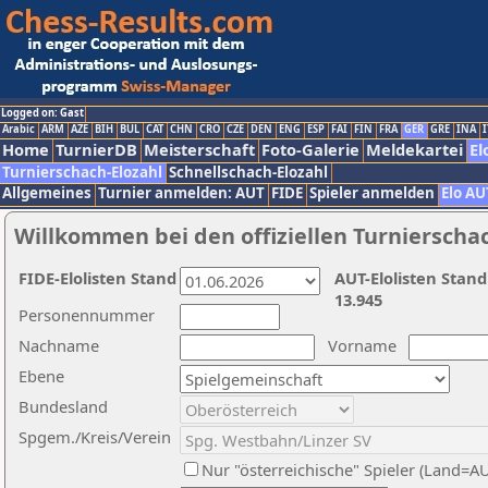
Logged on: Gast
Arabic
ARM
AZE
BIH
BUL
CAT
CHN
CRO
CZE
DEN
ENG
ESP
FAI
FIN
FRA
GER
GRE
INA
I
Home
TurnierDB
Meisterschaft
Foto-Galerie
Meldekartei
El
Turnierschach-Elozahl
Schnellschach-Elozahl
Allgemeines
Turnier anmelden: AUT
FIDE
Spieler anmelden
Elo AU
Willkommen bei den offiziellen Turnierscha
FIDE-Elolisten Stand
AUT-Elolisten Stand
13.945
Personennummer
Nachname
Vorname
Ebene
Bundesland
Spgem./Kreis/Verein
Nur "österreichische" Spieler (Land=A