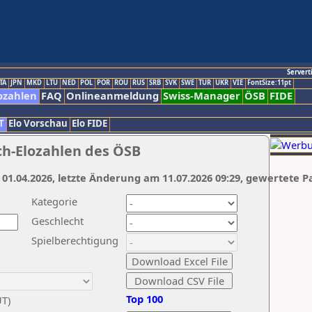
Servert
TA
JPN
MKD
LTU
NED
POL
POR
ROU
RUS
SRB
SVK
SWE
TUR
UKR
VIE
FontSize:11pt
ozahlen
FAQ
Onlineanmeldung
Swiss-Manager
ÖSB
FIDE
T
Elo Vorschau
Elo FIDE
ch-Elozahlen des ÖSB
 01.04.2026, letzte Änderung am 11.07.2026 09:29, gewertete P
Kategorie
Geschlecht
Spielberechtigung
Top 100
UT)