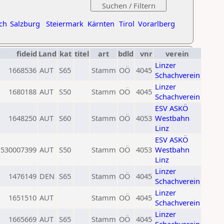
ch
Salzburg
Steiermark
Kärnten
Tirol
Vorarlberg
fideid
Land
kat
titel
art
bdld
vnr
verein
Linzer
1668536
AUT
S65
Stamm
OÖ
4045
Schachverein
Linzer
1680188
AUT
S50
Stamm
OÖ
4045
Schachverein
ESV ASKÖ
1648250
AUT
S60
Stamm
OÖ
4053
Westbahn
Linz
ESV ASKÖ
530007399
AUT
S50
Stamm
OÖ
4053
Westbahn
Linz
Linzer
1476149
DEN
S65
Stamm
OÖ
4045
Schachverein
Linzer
1651510
AUT
Stamm
OÖ
4045
Schachverein
Linzer
1665669
AUT
S65
Stamm
OÖ
4045