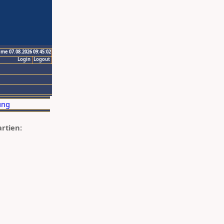
ime 07.08.2026 09:45:02
Login
Logout
artien: