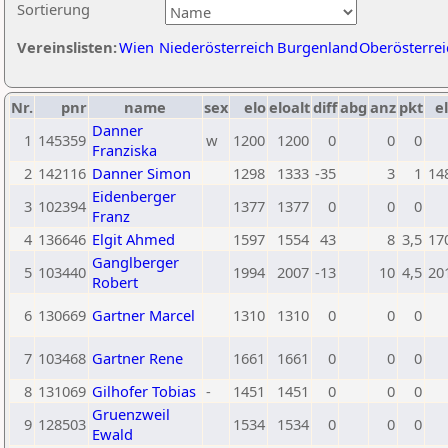
Sortierung
Vereinslisten:
Wien
Niederösterreich
Burgenland
Oberösterrei
Nr.
pnr
name
sex
elo
eloalt
diff
abg
anz
pkt
el
Danner
1
145359
w
1200
1200
0
0
0
Franziska
2
142116
Danner Simon
1298
1333
-35
3
1
14
Eidenberger
3
102394
1377
1377
0
0
0
Franz
4
136646
Elgit Ahmed
1597
1554
43
8
3,5
17
Ganglberger
5
103440
1994
2007
-13
10
4,5
20
Robert
6
130669
Gartner Marcel
1310
1310
0
0
0
7
103468
Gartner Rene
1661
1661
0
0
0
8
131069
Gilhofer Tobias
-
1451
1451
0
0
0
Gruenzweil
9
128503
1534
1534
0
0
0
Ewald