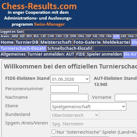
Logged on: Gast
Arabic
ARM
AZE
BIH
BUL
CAT
CHN
CRO
CZE
DEN
ENG
ESP
FAI
FIN
FRA
GER
GRE
INA
I
Home
TurnierDB
Meisterschaft
Foto-Galerie
Meldekartei
El
Turnierschach-Elozahl
Schnellschach-Elozahl
Allgemeines
Turnier anmelden: AUT
FIDE
Spieler anmelden
Elo AU
Willkommen bei den offiziellen Turnierscha
FIDE-Elolisten Stand
AUT-Elolisten Stand
13.945
Personennummer
Nachname
Vorname
Ebene
Bundesland
Spgem./Kreis/Verein
Nur "österreichische" Spieler (Land=A