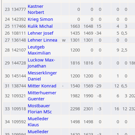
Kastner
23
134777
0
0
0
0
0
Norbert
24
142392
Krieg Simon
0
0
0
0
0
25
117466
Kulik Michal
1663
1648
15
4
3
26
108111
Lehner Josef
1435
1469
-34
5
0,5
27
136148
Lehner Linnea
w
1301
1301
0
0
0
Leutgeb
28
142107
1200
0
0
9
2,5
Maximilian
Luckow Max-
29
144728
1816
1816
0
0
0
18
Jonathan
Messerklinger
30
145144
1200
1200
0
1
0
Daniel
31
138744
Mitter Konrad
-
1540
1569
-29
12
6,5
Mitterhuemer
32
109321
1982
1990
-8
6
3
20
Guenter
Mostbauer
33
109518
2298
2301
-3
16
12
23
Florian MSc
Muelleder
34
109592
1498
1498
0
0
0
Klaus
Muelleder
35
109594
1620
1623
-3
1
0