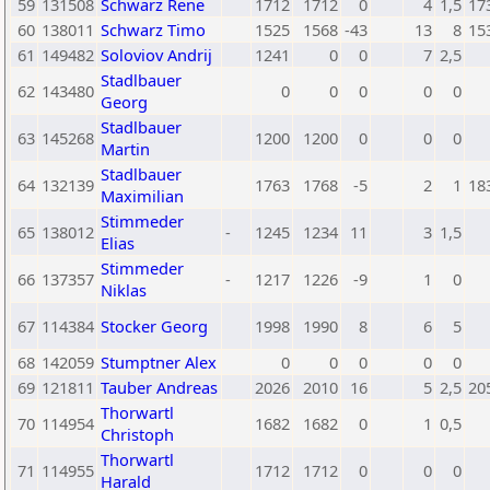
59
131508
Schwarz Rene
1712
1712
0
4
1,5
17
60
138011
Schwarz Timo
1525
1568
-43
13
8
15
61
149482
Soloviov Andrij
1241
0
0
7
2,5
Stadlbauer
62
143480
0
0
0
0
0
Georg
Stadlbauer
63
145268
1200
1200
0
0
0
Martin
Stadlbauer
64
132139
1763
1768
-5
2
1
18
Maximilian
Stimmeder
65
138012
-
1245
1234
11
3
1,5
Elias
Stimmeder
66
137357
-
1217
1226
-9
1
0
Niklas
67
114384
Stocker Georg
1998
1990
8
6
5
68
142059
Stumptner Alex
0
0
0
0
0
69
121811
Tauber Andreas
2026
2010
16
5
2,5
20
Thorwartl
70
114954
1682
1682
0
1
0,5
Christoph
Thorwartl
71
114955
1712
1712
0
0
0
Harald