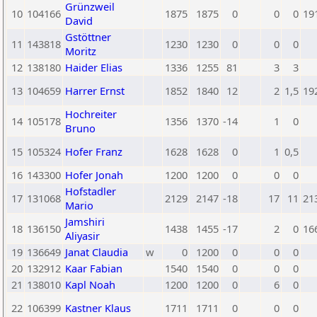
Grünzweil
10
104166
1875
1875
0
0
0
19
David
Gstöttner
11
143818
1230
1230
0
0
0
Moritz
12
138180
Haider Elias
1336
1255
81
3
3
13
104659
Harrer Ernst
1852
1840
12
2
1,5
19
Hochreiter
14
105178
1356
1370
-14
1
0
Bruno
15
105324
Hofer Franz
1628
1628
0
1
0,5
16
143300
Hofer Jonah
1200
1200
0
0
0
Hofstadler
17
131068
2129
2147
-18
17
11
21
Mario
Jamshiri
18
136150
1438
1455
-17
2
0
16
Aliyasir
19
136649
Janat Claudia
w
0
1200
0
0
0
20
132912
Kaar Fabian
1540
1540
0
0
0
21
138010
Kapl Noah
1200
1200
0
6
0
22
106399
Kastner Klaus
1711
1711
0
0
0