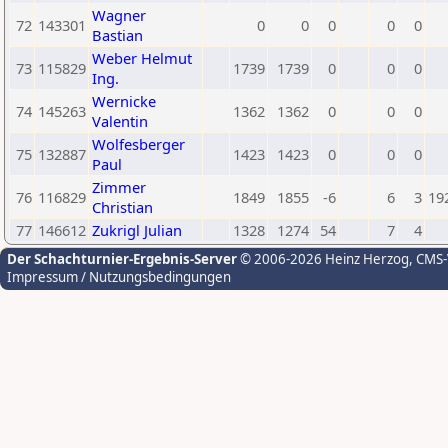
Wagner
72
143301
0
0
0
0
0
Bastian
Weber Helmut
73
115829
1739
1739
0
0
0
Ing.
Wernicke
74
145263
1362
1362
0
0
0
Valentin
Wolfesberger
75
132887
1423
1423
0
0
0
Paul
Zimmer
76
116829
1849
1855
-6
6
3
19
Christian
77
146612
Zukrigl Julian
1328
1274
54
7
4
Der Schachturnier-Ergebnis-Server
© 2006-2026 Heinz Herzog
, CMS
Impressum / Nutzungsbedingungen