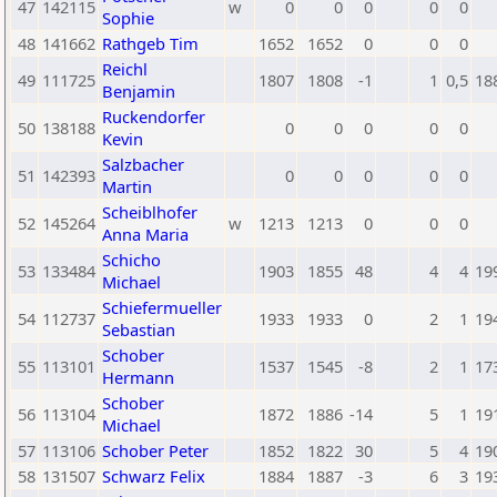
47
142115
w
0
0
0
0
0
Sophie
48
141662
Rathgeb Tim
1652
1652
0
0
0
Reichl
49
111725
1807
1808
-1
1
0,5
18
Benjamin
Ruckendorfer
50
138188
0
0
0
0
0
Kevin
Salzbacher
51
142393
0
0
0
0
0
Martin
Scheiblhofer
52
145264
w
1213
1213
0
0
0
Anna Maria
Schicho
53
133484
1903
1855
48
4
4
19
Michael
Schiefermueller
54
112737
1933
1933
0
2
1
19
Sebastian
Schober
55
113101
1537
1545
-8
2
1
17
Hermann
Schober
56
113104
1872
1886
-14
5
1
19
Michael
57
113106
Schober Peter
1852
1822
30
5
4
19
58
131507
Schwarz Felix
1884
1887
-3
6
3
19