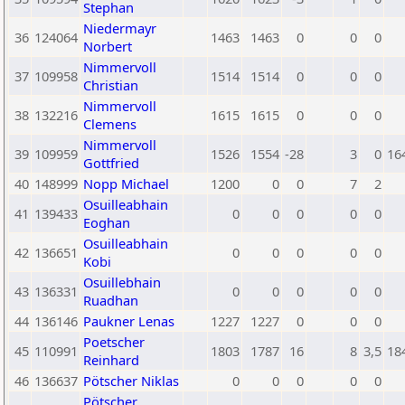
Stephan
Niedermayr
36
124064
1463
1463
0
0
0
Norbert
Nimmervoll
37
109958
1514
1514
0
0
0
Christian
Nimmervoll
38
132216
1615
1615
0
0
0
Clemens
Nimmervoll
39
109959
1526
1554
-28
3
0
16
Gottfried
40
148999
Nopp Michael
1200
0
0
7
2
Osuilleabhain
41
139433
0
0
0
0
0
Eoghan
Osuilleabhain
42
136651
0
0
0
0
0
Kobi
Osuillebhain
43
136331
0
0
0
0
0
Ruadhan
44
136146
Paukner Lenas
1227
1227
0
0
0
Poetscher
45
110991
1803
1787
16
8
3,5
18
Reinhard
46
136637
Pötscher Niklas
0
0
0
0
0
Pötscher