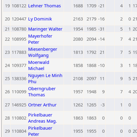
19
108122
Lehner Thomas
1688
1709
-21
4
1
1
20
120447
Ly Dominik
2163
2179
-16
2
0
2
21
108780
Maringer Walter
1954
1985
-31
5
1
2
Mayerhofer
22
108995
2080
2094
-14
7
4
2
Peter
Miesenberger
23
117883
1813
1792
21
7
5
1
Wolfgang
Moerwald
24
109377
1858
1868
-10
3
1
1
Michael
Nguyen Le Minh
25
138336
2108
2097
11
9
5
2
Phu
Oberngruber
26
110099
1957
1948
9
7
4
2
Thomas
27
146925
Ortner Arthur
1262
1265
-3
1
0
Pirkelbauer
28
110802
1863
1863
0
0
0
Andreas Mag.
Pirkelbauer
29
110804
1955
1955
0
0
0
2
Peter