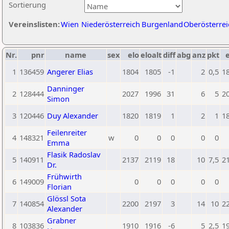
Sortierung
Vereinslisten:
Wien
Niederösterreich
Burgenland
Oberösterrei
Nr.
pnr
name
sex
elo
eloalt
diff
abg
anz
pkt
e
1
136459
Angerer Elias
1804
1805
-1
2
0,5
1
Danninger
2
128444
2027
1996
31
6
5
2
Simon
3
120446
Duy Alexander
1820
1819
1
2
1
1
Feilenreiter
4
148321
w
0
0
0
0
0
Emma
Flasik Radoslav
5
140911
2137
2119
18
10
7,5
2
Dr.
Frühwirth
6
149009
0
0
0
0
0
Florian
Glössl Sota
7
140854
2200
2197
3
14
10
2
Alexander
Grabner
8
103836
1910
1916
-6
5
2,5
1