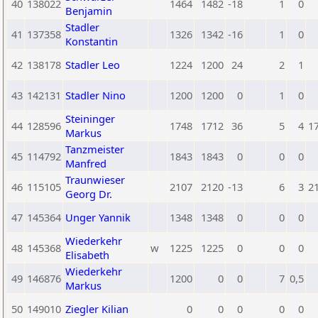
40
138022
1464
1482
-18
1
0
Benjamin
Stadler
41
137358
1326
1342
-16
1
0
Konstantin
42
138178
Stadler Leo
1224
1200
24
2
1
43
142131
Stadler Nino
1200
1200
0
1
0
Steininger
44
128596
1748
1712
36
5
4
1
Markus
Tanzmeister
45
114792
1843
1843
0
0
0
Manfred
Traunwieser
46
115105
2107
2120
-13
6
3
2
Georg Dr.
47
145364
Unger Yannik
1348
1348
0
0
0
Wiederkehr
48
145368
w
1225
1225
0
0
0
Elisabeth
Wiederkehr
49
146876
1200
0
0
7
0,5
Markus
50
149010
Ziegler Kilian
0
0
0
0
0