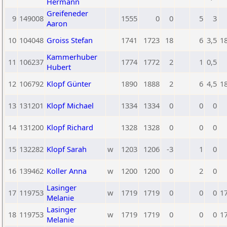
Hermann
Greifeneder
9
149008
1555
0
0
5
3
Aaron
10
104048
Groiss Stefan
1741
1723
18
6
3,5
1
Kammerhuber
11
106237
1774
1772
2
1
0,5
Hubert
12
106792
Klopf Günter
1890
1888
2
6
4,5
1
13
131201
Klopf Michael
1334
1334
0
0
0
14
131200
Klopf Richard
1328
1328
0
0
0
15
132282
Klopf Sarah
w
1203
1206
-3
1
0
16
139462
Koller Anna
w
1200
1200
0
2
0
Lasinger
17
119753
w
1719
1719
0
0
0
1
Melanie
Lasinger
18
119753
w
1719
1719
0
0
0
1
Melanie