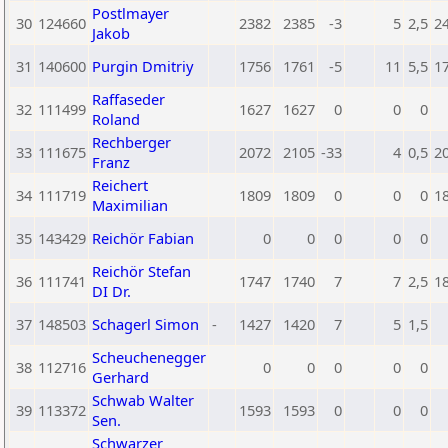
Postlmayer
30
124660
2382
2385
-3
5
2,5
2
Jakob
31
140600
Purgin Dmitriy
1756
1761
-5
11
5,5
1
Raffaseder
32
111499
1627
1627
0
0
0
Roland
Rechberger
33
111675
2072
2105
-33
4
0,5
2
Franz
Reichert
34
111719
1809
1809
0
0
0
1
Maximilian
35
143429
Reichör Fabian
0
0
0
0
0
Reichör Stefan
36
111741
1747
1740
7
7
2,5
1
DI Dr.
37
148503
Schagerl Simon
-
1427
1420
7
5
1,5
Scheuchenegger
38
112716
0
0
0
0
0
Gerhard
Schwab Walter
39
113372
1593
1593
0
0
0
Sen.
Schwarzer