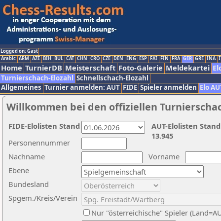
Logged on: Gast
Arabic
ARM
AZE
BIH
BUL
CAT
CHN
CRO
CZE
DEN
ENG
ESP
FAI
FIN
FRA
GER
GRE
INA
I
Home
TurnierDB
Meisterschaft
Foto-Galerie
Meldekartei
El
Turnierschach-Elozahl
Schnellschach-Elozahl
Allgemeines
Turnier anmelden: AUT
FIDE
Spieler anmelden
Elo AU
Willkommen bei den offiziellen Turnierscha
FIDE-Elolisten Stand
AUT-Elolisten Stand
13.945
Personennummer
Nachname
Vorname
Ebene
Bundesland
Spgem./Kreis/Verein
Nur "österreichische" Spieler (Land=A