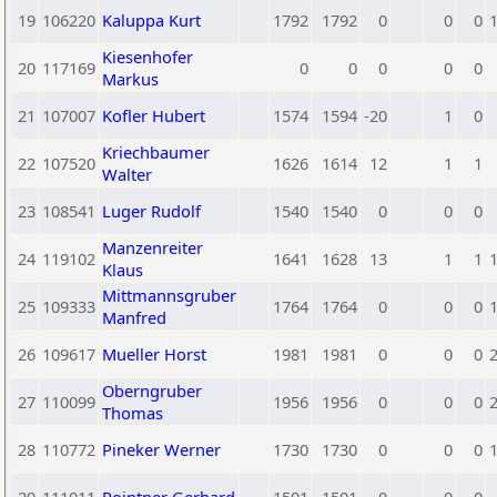
19
106220
Kaluppa Kurt
1792
1792
0
0
0
Kiesenhofer
20
117169
0
0
0
0
0
Markus
21
107007
Kofler Hubert
1574
1594
-20
1
0
Kriechbaumer
22
107520
1626
1614
12
1
1
Walter
23
108541
Luger Rudolf
1540
1540
0
0
0
Manzenreiter
24
119102
1641
1628
13
1
1
Klaus
Mittmannsgruber
25
109333
1764
1764
0
0
0
Manfred
26
109617
Mueller Horst
1981
1981
0
0
0
Oberngruber
27
110099
1956
1956
0
0
0
Thomas
28
110772
Pineker Werner
1730
1730
0
0
0