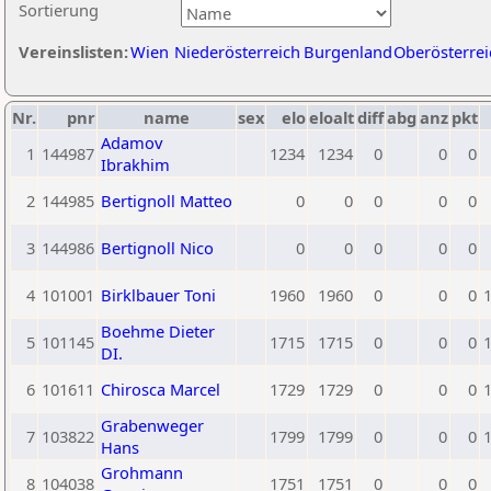
Sortierung
Vereinslisten:
Wien
Niederösterreich
Burgenland
Oberösterrei
Nr.
pnr
name
sex
elo
eloalt
diff
abg
anz
pkt
Adamov
1
144987
1234
1234
0
0
0
Ibrakhim
2
144985
Bertignoll Matteo
0
0
0
0
0
3
144986
Bertignoll Nico
0
0
0
0
0
4
101001
Birklbauer Toni
1960
1960
0
0
0
Boehme Dieter
5
101145
1715
1715
0
0
0
DI.
6
101611
Chirosca Marcel
1729
1729
0
0
0
Grabenweger
7
103822
1799
1799
0
0
0
Hans
Grohmann
8
104038
1751
1751
0
0
0