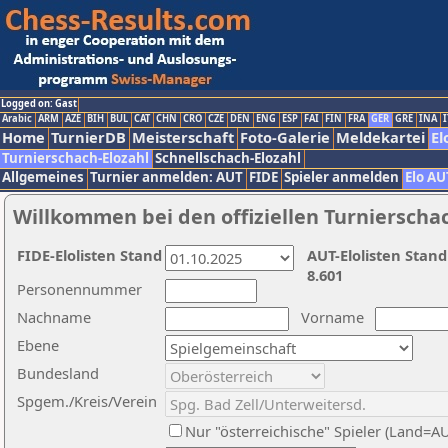
Logged on: Gast
Arabic
ARM
AZE
BIH
BUL
CAT
CHN
CRO
CZE
DEN
ENG
ESP
FAI
FIN
FRA
GER
GRE
INA
I
Home
TurnierDB
Meisterschaft
Foto-Galerie
Meldekartei
El
Turnierschach-Elozahl
Schnellschach-Elozahl
Allgemeines
Turnier anmelden: AUT
FIDE
Spieler anmelden
Elo AU
Willkommen bei den offiziellen Turnierscha
FIDE-Elolisten Stand
AUT-Elolisten Stand
8.601
Personennummer
Nachname
Vorname
Ebene
Bundesland
Spgem./Kreis/Verein
Nur "österreichische" Spieler (Land=A