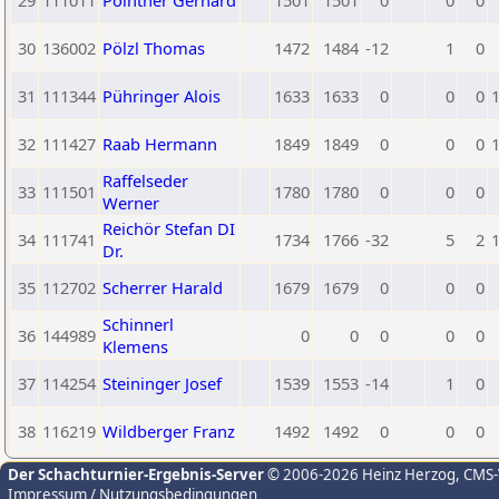
29
111011
Pointner Gerhard
1501
1501
0
0
0
30
136002
Pölzl Thomas
1472
1484
-12
1
0
31
111344
Pühringer Alois
1633
1633
0
0
0
32
111427
Raab Hermann
1849
1849
0
0
0
Raffelseder
33
111501
1780
1780
0
0
0
Werner
Reichör Stefan DI
34
111741
1734
1766
-32
5
2
Dr.
35
112702
Scherrer Harald
1679
1679
0
0
0
Schinnerl
36
144989
0
0
0
0
0
Klemens
37
114254
Steininger Josef
1539
1553
-14
1
0
38
116219
Wildberger Franz
1492
1492
0
0
0
Der Schachturnier-Ergebnis-Server
© 2006-2026 Heinz Herzog
, CMS
Impressum / Nutzungsbedingungen