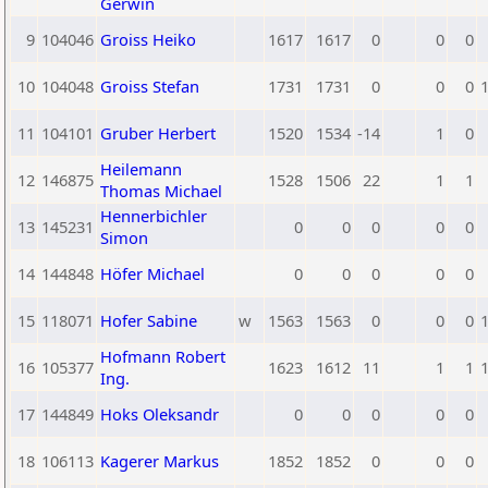
Gerwin
9
104046
Groiss Heiko
1617
1617
0
0
0
10
104048
Groiss Stefan
1731
1731
0
0
0
11
104101
Gruber Herbert
1520
1534
-14
1
0
Heilemann
12
146875
1528
1506
22
1
1
Thomas Michael
Hennerbichler
13
145231
0
0
0
0
0
Simon
14
144848
Höfer Michael
0
0
0
0
0
15
118071
Hofer Sabine
w
1563
1563
0
0
0
Hofmann Robert
16
105377
1623
1612
11
1
1
Ing.
17
144849
Hoks Oleksandr
0
0
0
0
0
18
106113
Kagerer Markus
1852
1852
0
0
0