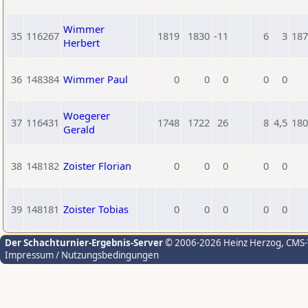
Wimmer
35
116267
1819
1830
-11
6
3
187
Herbert
36
148384
Wimmer Paul
0
0
0
0
0
Woegerer
37
116431
1748
1722
26
8
4,5
180
Gerald
38
148182
Zoister Florian
0
0
0
0
0
39
148181
Zoister Tobias
0
0
0
0
0
Der Schachturnier-Ergebnis-Server
© 2006-2026 Heinz Herzog
, CMS
Impressum / Nutzungsbedingungen