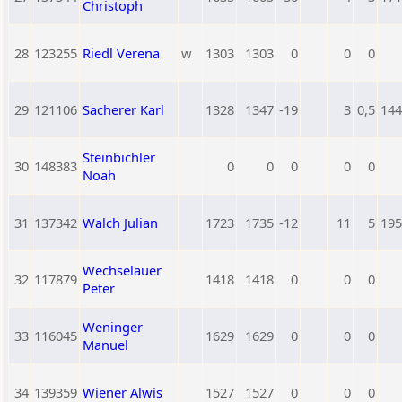
Christoph
28
123255
Riedl Verena
w
1303
1303
0
0
0
29
121106
Sacherer Karl
1328
1347
-19
3
0,5
144
Steinbichler
30
148383
0
0
0
0
0
Noah
31
137342
Walch Julian
1723
1735
-12
11
5
195
Wechselauer
32
117879
1418
1418
0
0
0
Peter
Weninger
33
116045
1629
1629
0
0
0
Manuel
34
139359
Wiener Alwis
1527
1527
0
0
0