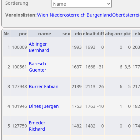
Sortierung
Vereinslisten:
Wien
Niederösterreich
Burgenland
Oberösterrei
Nr.
pnr
name
sex
elo
eloalt
diff
abg
anz
pkt
el
Ablinger
1
100009
1993
1993
0
0
0
203
Bernhard
Baresch
2
100561
1637
1668
-31
6
3,5
177
Guenter
3
127948
Burrer Fabian
2139
2113
26
6
5
217
4
101946
Dines Juergen
1753
1763
-10
1
0
182
Emeder
5
127759
1482
1482
0
0
0
174
Richard