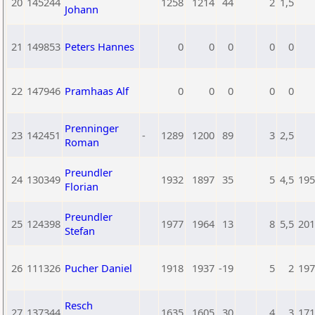
20
145244
1258
1214
44
2
1,5
Johann
21
149853
Peters Hannes
0
0
0
0
0
22
147946
Pramhaas Alf
0
0
0
0
0
Prenninger
23
142451
-
1289
1200
89
3
2,5
Roman
Preundler
24
130349
1932
1897
35
5
4,5
195
Florian
Preundler
25
124398
1977
1964
13
8
5,5
201
Stefan
26
111326
Pucher Daniel
1918
1937
-19
5
2
197
Resch
27
137344
1635
1605
30
4
3
171