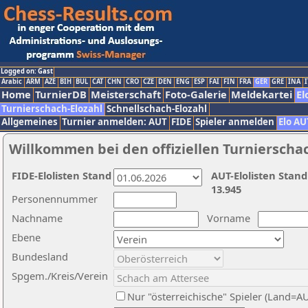
Logged on: Gast
Arabic
ARM
AZE
BIH
BUL
CAT
CHN
CRO
CZE
DEN
ENG
ESP
FAI
FIN
FRA
GER
GRE
INA
I
Home
TurnierDB
Meisterschaft
Foto-Galerie
Meldekartei
El
Turnierschach-Elozahl
Schnellschach-Elozahl
Allgemeines
Turnier anmelden: AUT
FIDE
Spieler anmelden
Elo AU
Willkommen bei den offiziellen Turnierscha
FIDE-Elolisten Stand
AUT-Elolisten Stand
13.945
Personennummer
Nachname
Vorname
Ebene
Bundesland
Spgem./Kreis/Verein
Nur "österreichische" Spieler (Land=A