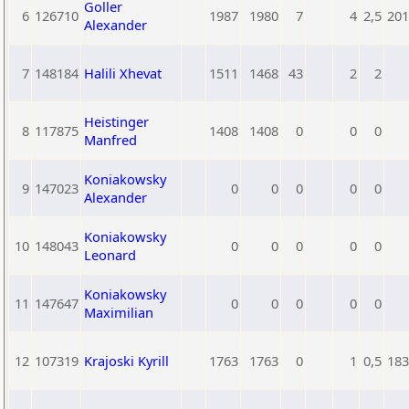
Goller
6
126710
1987
1980
7
4
2,5
201
Alexander
7
148184
Halili Xhevat
1511
1468
43
2
2
Heistinger
8
117875
1408
1408
0
0
0
Manfred
Koniakowsky
9
147023
0
0
0
0
0
Alexander
Koniakowsky
10
148043
0
0
0
0
0
Leonard
Koniakowsky
11
147647
0
0
0
0
0
Maximilian
12
107319
Krajoski Kyrill
1763
1763
0
1
0,5
183