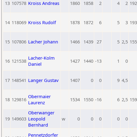
13
107578
Kroiss Andreas
1860
1858
2
4
2
192
14
118069
Kroiss Rudolf
1878
1872
6
5
3
193
15
107806
Lacher Johann
1466
1439
27
5
2,5
155
Lacher-Kolm
16
121538
1427
1440
-13
1
0
Daniel
17
148541
Langer Gustav
1407
0
0
9
4,5
Obermaier
18
129816
1534
1550
-16
6
2,5
159
Laurenz
Oberwanger
19
149603
Leopold
w
0
0
0
0
0
Bernhard
Pennetzdorfer