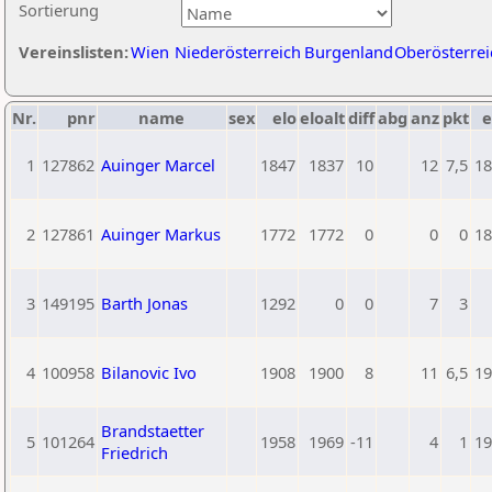
Sortierung
Vereinslisten:
Wien
Niederösterreich
Burgenland
Oberösterrei
Nr.
pnr
name
sex
elo
eloalt
diff
abg
anz
pkt
e
1
127862
Auinger Marcel
1847
1837
10
12
7,5
18
2
127861
Auinger Markus
1772
1772
0
0
0
18
3
149195
Barth Jonas
1292
0
0
7
3
4
100958
Bilanovic Ivo
1908
1900
8
11
6,5
19
Brandstaetter
5
101264
1958
1969
-11
4
1
19
Friedrich