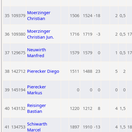
Moerzinger
35
109379
1506
1524
-18
2
0,5
Christian
Moerzinger
36
109380
1716
1719
-3
2
0,5
17
Christian Jun.
Neuwirth
37
129675
1579
1579
0
1
0,5
17
Manfred
38
142712
Pierecker Diego
1511
1488
23
5
2
Pierecker
39
145194
0
0
0
0
0
Markus
Reisinger
40
143132
1220
1212
8
4
1,5
Bastian
Schiwarth
41
134753
1897
1910
-13
4
1,5
18
Marcel