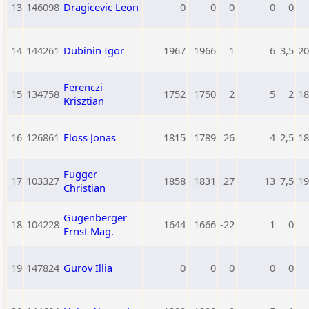
13
146098
Dragicevic Leon
0
0
0
0
0
14
144261
Dubinin Igor
1967
1966
1
6
3,5
20
Ferenczi
15
134758
1752
1750
2
5
2
18
Krisztian
16
126861
Floss Jonas
1815
1789
26
4
2,5
18
Fugger
17
103327
1858
1831
27
13
7,5
19
Christian
Gugenberger
18
104228
1644
1666
-22
1
0
Ernst Mag.
19
147824
Gurov Illia
0
0
0
0
0