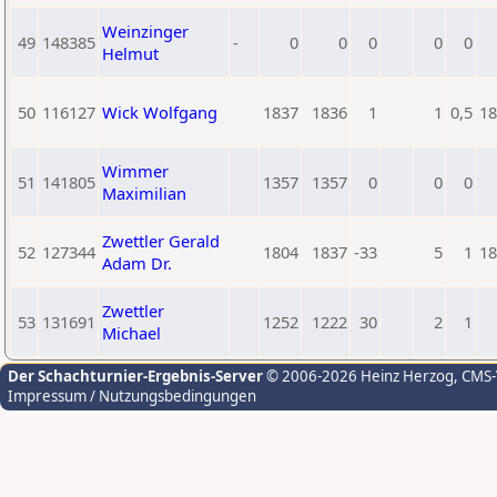
Weinzinger
49
148385
-
0
0
0
0
0
Helmut
50
116127
Wick Wolfgang
1837
1836
1
1
0,5
18
Wimmer
51
141805
1357
1357
0
0
0
Maximilian
Zwettler Gerald
52
127344
1804
1837
-33
5
1
18
Adam Dr.
Zwettler
53
131691
1252
1222
30
2
1
Michael
Der Schachturnier-Ergebnis-Server
© 2006-2026 Heinz Herzog
, CMS
Impressum / Nutzungsbedingungen