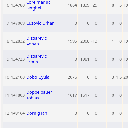
Coreimariuc
6
134780
1864
1839
25
8
5
19
Serghei
7
147069
Cuzovic Orhan
0
0
0
0
0
Dizdarevic
8
132832
1995
2008
-13
1
0
19
Adnan
Dizdarevic
9
134723
0
1981
0
0
0
19
Ermin
10
132108
Dobo Gyula
2076
0
0
3
1,5
20
Doppelbauer
11
141803
1617
1617
0
0
0
Tobias
12
149164
Dornig Jan
0
0
0
0
0