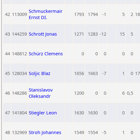
Schmuckermair
42
113009
1793
1794
-1
5
2
18
Ernst DI.
43
144259
Schrott Jonas
1271
1283
-12
15
5
44
148812
Schürz Clemens
0
0
0
0
0
45
128034
Soljic Blaz
1656
1663
-7
1
0
17
Stanislavov
46
148286
1200
0
0
6
0,5
Oleksandr
47
141804
Stiegler Leon
1630
1630
0
0
0
48
132969
Stroh Johannes
1549
1554
-5
1
0