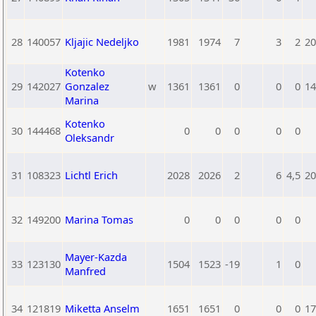
28
140057
Kljajic Nedeljko
1981
1974
7
3
2
20
Kotenko
29
142027
Gonzalez
w
1361
1361
0
0
0
14
Marina
Kotenko
30
144468
0
0
0
0
0
Oleksandr
31
108323
Lichtl Erich
2028
2026
2
6
4,5
20
32
149200
Marina Tomas
0
0
0
0
0
Mayer-Kazda
33
123130
1504
1523
-19
1
0
Manfred
34
121819
Miketta Anselm
1651
1651
0
0
0
17