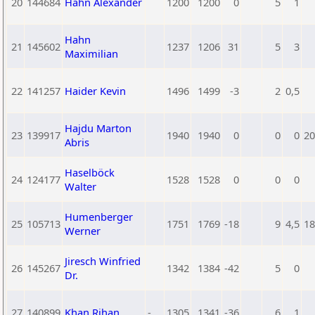
20
144684
Hahn Alexander
1200
1200
0
5
1
Hahn
21
145602
1237
1206
31
5
3
Maximilian
22
141257
Haider Kevin
1496
1499
-3
2
0,5
Hajdu Marton
23
139917
1940
1940
0
0
0
20
Abris
Haselböck
24
124177
1528
1528
0
0
0
Walter
Humenberger
25
105713
1751
1769
-18
9
4,5
18
Werner
Jiresch Winfried
26
145267
1342
1384
-42
5
0
Dr.
27
140899
Khan Rihan
-
1305
1341
-36
6
1