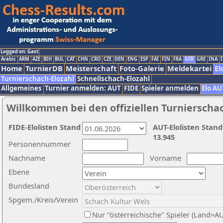
Logged on: Gast
Arabic
ARM
AZE
BIH
BUL
CAT
CHN
CRO
CZE
DEN
ENG
ESP
FAI
FIN
FRA
GER
GRE
INA
I
Home
TurnierDB
Meisterschaft
Foto-Galerie
Meldekartei
El
Turnierschach-Elozahl
Schnellschach-Elozahl
Allgemeines
Turnier anmelden: AUT
FIDE
Spieler anmelden
Elo AU
Willkommen bei den offiziellen Turnierscha
FIDE-Elolisten Stand
AUT-Elolisten Stand
13.945
Personennummer
Nachname
Vorname
Ebene
Bundesland
Spgem./Kreis/Verein
Nur "österreichische" Spieler (Land=A