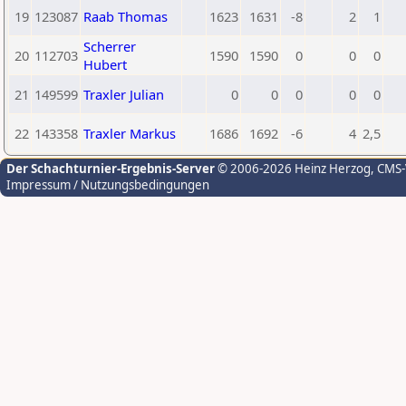
19
123087
Raab Thomas
1623
1631
-8
2
1
Scherrer
20
112703
1590
1590
0
0
0
Hubert
21
149599
Traxler Julian
0
0
0
0
0
22
143358
Traxler Markus
1686
1692
-6
4
2,5
Der Schachturnier-Ergebnis-Server
© 2006-2026 Heinz Herzog
, CMS
Impressum / Nutzungsbedingungen