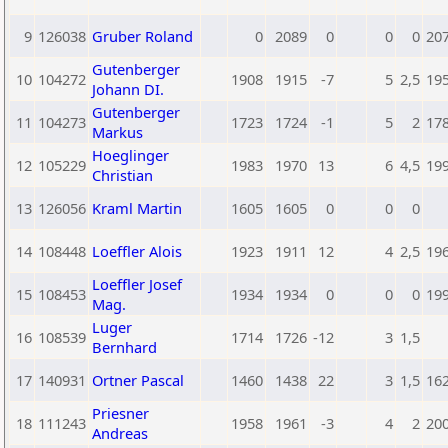
9
126038
Gruber Roland
0
2089
0
0
0
20
Gutenberger
10
104272
1908
1915
-7
5
2,5
19
Johann DI.
Gutenberger
11
104273
1723
1724
-1
5
2
17
Markus
Hoeglinger
12
105229
1983
1970
13
6
4,5
19
Christian
13
126056
Kraml Martin
1605
1605
0
0
0
14
108448
Loeffler Alois
1923
1911
12
4
2,5
19
Loeffler Josef
15
108453
1934
1934
0
0
0
19
Mag.
Luger
16
108539
1714
1726
-12
3
1,5
Bernhard
17
140931
Ortner Pascal
1460
1438
22
3
1,5
16
Priesner
18
111243
1958
1961
-3
4
2
20
Andreas