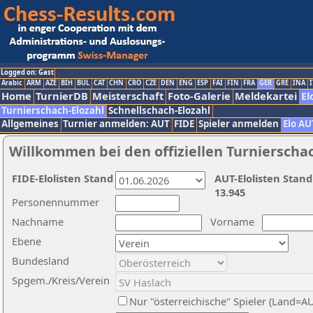
Logged on: Gast
Arabic
ARM
AZE
BIH
BUL
CAT
CHN
CRO
CZE
DEN
ENG
ESP
FAI
FIN
FRA
GER
GRE
INA
I
Home
TurnierDB
Meisterschaft
Foto-Galerie
Meldekartei
El
Turnierschach-Elozahl
Schnellschach-Elozahl
Allgemeines
Turnier anmelden: AUT
FIDE
Spieler anmelden
Elo AU
Willkommen bei den offiziellen Turnierscha
FIDE-Elolisten Stand
AUT-Elolisten Stand
13.945
Personennummer
Nachname
Vorname
Ebene
Bundesland
Spgem./Kreis/Verein
Nur "österreichische" Spieler (Land=A