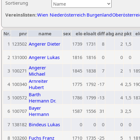
Sortierung
Vereinslisten:
Wien
Niederösterreich
Burgenland
Oberösterrei
Nr.
pnr
name
sex
elo
eloalt
diff
abg
anz
pkt
el
1
123502
Angerer Dieter
1739
1731
8
2
1,5
2
131000
Angerer Lukas
1816
1816
0
0
0
Angerer
3
100271
1845
1838
7
2
1
18
Michael
Arnreiter
4
100340
1775
1792
-17
4
2,5
19
Hubert
Barth
5
100572
1786
1799
-13
4
1,5
18
Hermann Dr.
Bayer
6
100707
1587
1556
31
3
2,5
Hermann
7
138182
Bindeus Lukas
0
0
0
0
0
8
103260
Fuchs Franz
1710
1735
-25
5
1
18