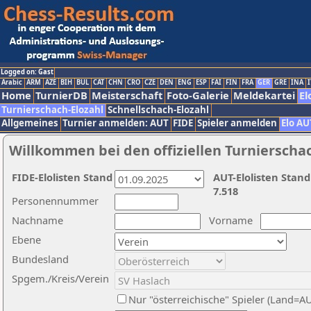
Logged on: Gast
Arabic
ARM
AZE
BIH
BUL
CAT
CHN
CRO
CZE
DEN
ENG
ESP
FAI
FIN
FRA
GER
GRE
INA
I
Home
TurnierDB
Meisterschaft
Foto-Galerie
Meldekartei
El
Turnierschach-Elozahl
Schnellschach-Elozahl
Allgemeines
Turnier anmelden: AUT
FIDE
Spieler anmelden
Elo AU
Willkommen bei den offiziellen Turnierscha
FIDE-Elolisten Stand
AUT-Elolisten Stand
7.518
Personennummer
Nachname
Vorname
Ebene
Bundesland
Spgem./Kreis/Verein
Nur "österreichische" Spieler (Land=A