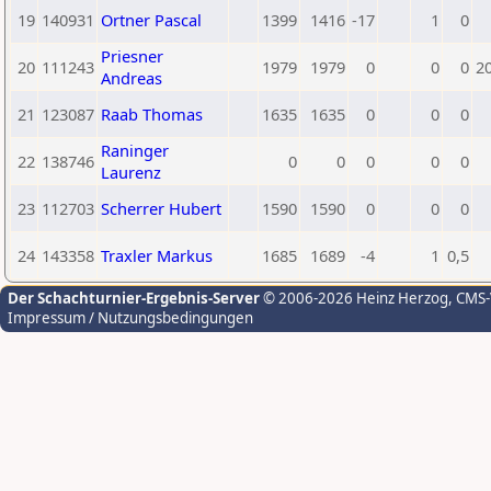
19
140931
Ortner Pascal
1399
1416
-17
1
0
Priesner
20
111243
1979
1979
0
0
0
2
Andreas
21
123087
Raab Thomas
1635
1635
0
0
0
Raninger
22
138746
0
0
0
0
0
Laurenz
23
112703
Scherrer Hubert
1590
1590
0
0
0
24
143358
Traxler Markus
1685
1689
-4
1
0,5
Der Schachturnier-Ergebnis-Server
© 2006-2026 Heinz Herzog
, CMS
Impressum / Nutzungsbedingungen