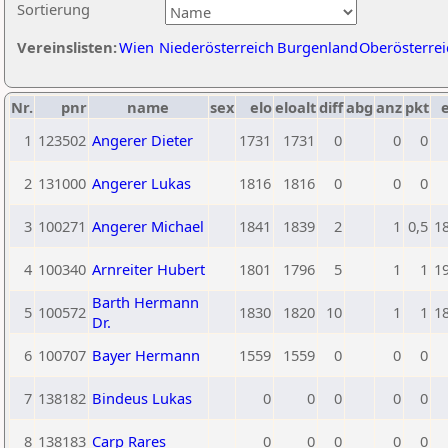
Sortierung
Vereinslisten:
Wien
Niederösterreich
Burgenland
Oberösterrei
Nr.
pnr
name
sex
elo
eloalt
diff
abg
anz
pkt
e
1
123502
Angerer Dieter
1731
1731
0
0
0
2
131000
Angerer Lukas
1816
1816
0
0
0
3
100271
Angerer Michael
1841
1839
2
1
0,5
1
4
100340
Arnreiter Hubert
1801
1796
5
1
1
1
Barth Hermann
5
100572
1830
1820
10
1
1
1
Dr.
6
100707
Bayer Hermann
1559
1559
0
0
0
7
138182
Bindeus Lukas
0
0
0
0
0
8
138183
Carp Rares
0
0
0
0
0