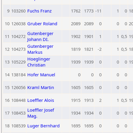
9
103260
Fuchs Franz
1762
1773
-11
1
0
1
10
126038
Gruber Roland
2089
2089
0
0
0
2
Gutenberger
11
104272
1902
1901
1
1
0,5
1
Johann DI.
Gutenberger
12
104273
1819
1821
-2
1
0,5
1
Markus
Hoeglinger
13
105229
1939
1939
0
0
0
1
Christian
14
138184
Hofer Manuel
0
0
0
0
0
15
126056
Kraml Martin
1605
1605
0
0
0
16
108448
Loeffler Alois
1915
1913
2
1
0,5
1
Loeffler Josef
17
108453
1934
1934
0
0
0
1
Mag.
18
108539
Luger Bernhard
1695
1695
0
0
0