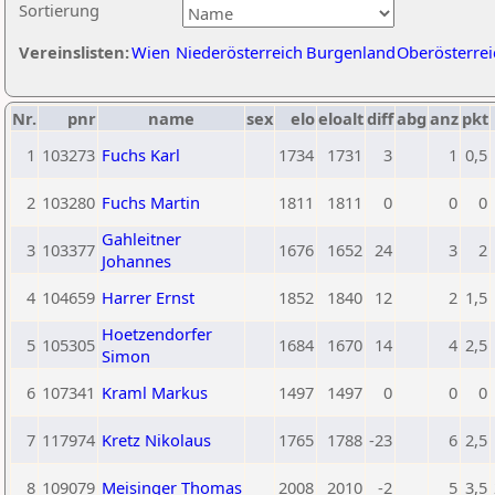
Sortierung
Vereinslisten:
Wien
Niederösterreich
Burgenland
Oberösterrei
Nr.
pnr
name
sex
elo
eloalt
diff
abg
anz
pkt
1
103273
Fuchs Karl
1734
1731
3
1
0,5
2
103280
Fuchs Martin
1811
1811
0
0
0
Gahleitner
3
103377
1676
1652
24
3
2
Johannes
4
104659
Harrer Ernst
1852
1840
12
2
1,5
Hoetzendorfer
5
105305
1684
1670
14
4
2,5
Simon
6
107341
Kraml Markus
1497
1497
0
0
0
7
117974
Kretz Nikolaus
1765
1788
-23
6
2,5
8
109079
Meisinger Thomas
2008
2010
-2
5
3,5