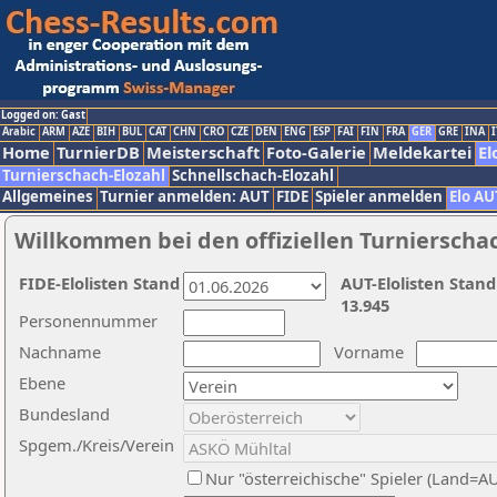
Logged on: Gast
Arabic
ARM
AZE
BIH
BUL
CAT
CHN
CRO
CZE
DEN
ENG
ESP
FAI
FIN
FRA
GER
GRE
INA
I
Home
TurnierDB
Meisterschaft
Foto-Galerie
Meldekartei
El
Turnierschach-Elozahl
Schnellschach-Elozahl
Allgemeines
Turnier anmelden: AUT
FIDE
Spieler anmelden
Elo AU
Willkommen bei den offiziellen Turnierscha
FIDE-Elolisten Stand
AUT-Elolisten Stand
13.945
Personennummer
Nachname
Vorname
Ebene
Bundesland
Spgem./Kreis/Verein
Nur "österreichische" Spieler (Land=A