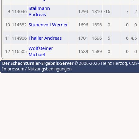
Stallmann
9
114046
1794
1810
-16
7
2
Andreas
10
114582
Stubenvoll Werner
1696
1696
0
0
0
11
114906
Thaller Andreas
1701
1696
5
6
4,5
Wolfsteiner
12
116505
1589
1589
0
0
0
Michael
Der Schachturnier-Ergebnis-Server
© 2006-2026 Heinz Herzog
, CMS
Impressum / Nutzungsbedingungen