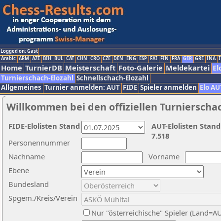
Logged on: Gast
Arabic
ARM
AZE
BIH
BUL
CAT
CHN
CRO
CZE
DEN
ENG
ESP
FAI
FIN
FRA
GER
GRE
INA
I
Home
TurnierDB
Meisterschaft
Foto-Galerie
Meldekartei
El
Turnierschach-Elozahl
Schnellschach-Elozahl
Allgemeines
Turnier anmelden: AUT
FIDE
Spieler anmelden
Elo AU
Willkommen bei den offiziellen Turnierscha
FIDE-Elolisten Stand
AUT-Elolisten Stand
7.518
Personennummer
Nachname
Vorname
Ebene
Bundesland
Spgem./Kreis/Verein
Nur "österreichische" Spieler (Land=A