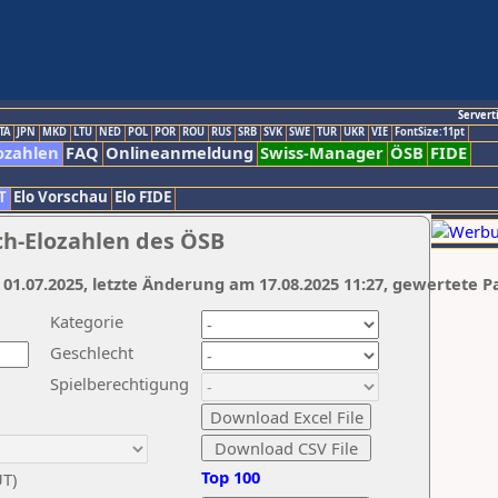
Servert
TA
JPN
MKD
LTU
NED
POL
POR
ROU
RUS
SRB
SVK
SWE
TUR
UKR
VIE
FontSize:11pt
ozahlen
FAQ
Onlineanmeldung
Swiss-Manager
ÖSB
FIDE
T
Elo Vorschau
Elo FIDE
ch-Elozahlen des ÖSB
 01.07.2025, letzte Änderung am 17.08.2025 11:27, gewertete P
Kategorie
Geschlecht
Spielberechtigung
Top 100
UT)