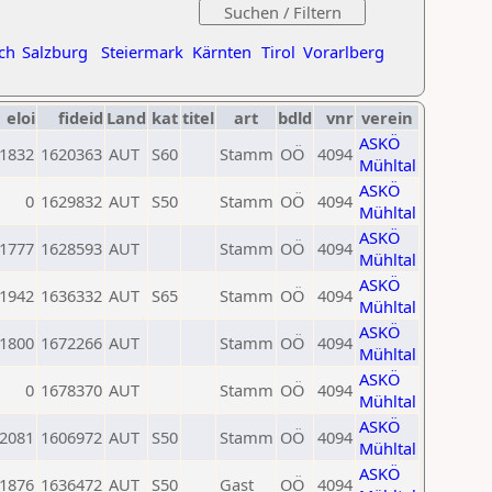
ch
Salzburg
Steiermark
Kärnten
Tirol
Vorarlberg
eloi
fideid
Land
kat
titel
art
bdld
vnr
verein
ASKÖ
1832
1620363
AUT
S60
Stamm
OÖ
4094
Mühltal
ASKÖ
0
1629832
AUT
S50
Stamm
OÖ
4094
Mühltal
ASKÖ
1777
1628593
AUT
Stamm
OÖ
4094
Mühltal
ASKÖ
1942
1636332
AUT
S65
Stamm
OÖ
4094
Mühltal
ASKÖ
1800
1672266
AUT
Stamm
OÖ
4094
Mühltal
ASKÖ
0
1678370
AUT
Stamm
OÖ
4094
Mühltal
ASKÖ
2081
1606972
AUT
S50
Stamm
OÖ
4094
Mühltal
ASKÖ
1876
1636472
AUT
S50
Gast
OÖ
4094