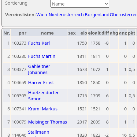
Sortierung
Vereinslisten:
Wien
Niederösterreich
Burgenland
Oberösterrei
Nr.
pnr
name
sex
elo
eloalt
diff
abg
anz
pkt
1
103273
Fuchs Karl
1750
1758
-8
1
0
2
103280
Fuchs Martin
1811
1811
0
0
0
Gahleitner
3
103377
1673
1672
1
1
0,5
Johannes
4
104659
Harrer Ernst
1850
1850
0
0
0
Hoetzendorfer
5
105305
1715
1709
6
1
0,5
Simon
6
107341
Kraml Markus
1521
1521
0
0
0
7
109079
Meisinger Thomas
2017
2009
8
1
1
Stallmann
8
114046
1820
1822
-2
16
6,5