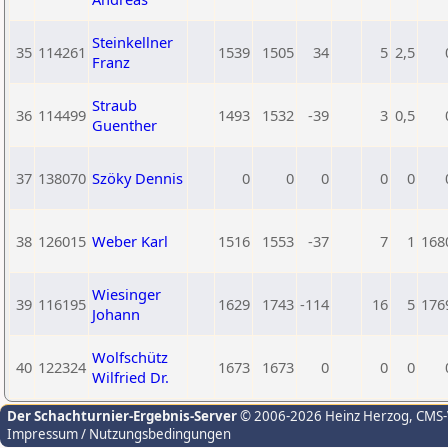
Steinkellner
35
114261
1539
1505
34
5
2,5
Franz
Straub
36
114499
1493
1532
-39
3
0,5
Guenther
37
138070
Szöky Dennis
0
0
0
0
0
38
126015
Weber Karl
1516
1553
-37
7
1
168
Wiesinger
39
116195
1629
1743
-114
16
5
176
Johann
Wolfschütz
40
122324
1673
1673
0
0
0
Wilfried Dr.
Der Schachturnier-Ergebnis-Server
© 2006-2026 Heinz Herzog
, CMS
Impressum / Nutzungsbedingungen