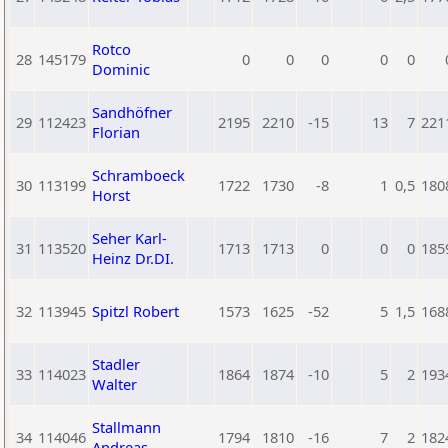
Rotco
28
145179
0
0
0
0
0
Dominic
Sandhöfner
29
112423
2195
2210
-15
13
7
221
Florian
Schramboeck
30
113199
1722
1730
-8
1
0,5
180
Horst
Seher Karl-
31
113520
1713
1713
0
0
0
185
Heinz Dr.DI.
32
113945
Spitzl Robert
1573
1625
-52
5
1,5
168
Stadler
33
114023
1864
1874
-10
5
2
193
Walter
Stallmann
34
114046
1794
1810
-16
7
2
182
Andreas