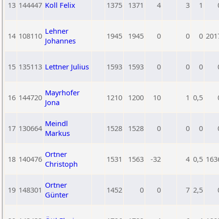
13
144447
Koll Felix
1375
1371
4
3
1
Lehner
14
108110
1945
1945
0
0
0
201
Johannes
15
135113
Lettner Julius
1593
1593
0
0
0
Mayrhofer
16
144720
1210
1200
10
1
0,5
Jona
Meindl
17
130664
1528
1528
0
0
0
Markus
Ortner
18
140476
1531
1563
-32
4
0,5
163
Christoph
Ortner
19
148301
1452
0
0
7
2,5
Günter