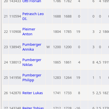
20
143433
Öttl Florian
1786
1782
4
6
4
189
Petrasch Leo
21
110594
1688
1688
0
0
0
DI.
Pleimer
22
110908
1804
1785
19
3
2
186
Anton
Pumberger
23
138945
W
1200
1200
0
3
0
Annika
Pumberger
24
138013
1865
1861
4
8
4,5
191
Niklas
Pumberger
25
141956
1283
1264
19
1
1
Philipp
26
142870
Reiter Lukas
1741
1733
8
5
2,5
182
27
143248
Reiter Tobias
1712
1728
-16
6
2,5
177