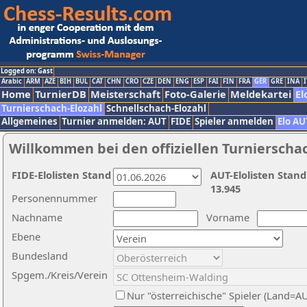
Logged on: Gast
Arabic
ARM
AZE
BIH
BUL
CAT
CHN
CRO
CZE
DEN
ENG
ESP
FAI
FIN
FRA
GER
GRE
INA
I
Home
TurnierDB
Meisterschaft
Foto-Galerie
Meldekartei
El
Turnierschach-Elozahl
Schnellschach-Elozahl
Allgemeines
Turnier anmelden: AUT
FIDE
Spieler anmelden
Elo AU
Willkommen bei den offiziellen Turnierscha
FIDE-Elolisten Stand
AUT-Elolisten Stand
13.945
Personennummer
Nachname
Vorname
Ebene
Bundesland
Spgem./Kreis/Verein
Nur "österreichische" Spieler (Land=A