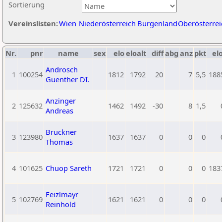
Sortierung
Vereinslisten:
Wien
Niederösterreich
Burgenland
Oberösterrei
Nr.
pnr
name
sex
elo
eloalt
diff
abg
anz
pkt
elo
Androsch
1
100254
1812
1792
20
7
5,5
188
Guenther DI.
Anzinger
2
125632
1462
1492
-30
8
1,5
Andreas
Bruckner
3
123980
1637
1637
0
0
0
Thomas
4
101625
Chuop Sareth
1721
1721
0
0
0
183
Feizlmayr
5
102769
1621
1621
0
0
0
Reinhold