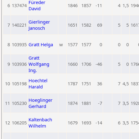
Füreder
6
137474
1846
1857
-11
4
1,5
194
David
Gierlinger
7
140221
1651
1582
69
5
5
161
Janosch
8
103935
Gratt Helga
w
1577
1577
0
0
0
Gratt
9
103936
Wolfgang
1660
1706
-46
5
0
176
Ing.
Hoechtel
10
105198
1787
1751
36
7
4,5
183
Harald
Hoeglinger
11
105230
1874
1881
-7
7
3,5
192
Gerhard
Kaltenbach
12
106205
1679
1693
-14
6
3,5
175
Wilhelm