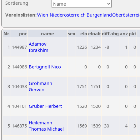
Sortierung
Vereinslisten:
Wien
Niederösterreich
Burgenland
Oberösterrei
Nr.
pnr
name
sex
elo
eloalt
diff
abg
anz
pkt
Adamov
1
144987
1226
1234
-8
1
0
Ibrakhim
2
144986
Bertignoll Nico
0
0
0
0
0
Grohmann
3
104038
1751
1751
0
0
0
Gerwin
4
104101
Gruber Herbert
1520
1520
0
0
0
Heilemann
5
146875
1569
1539
30
4
3
Thomas Michael