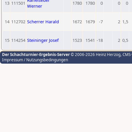
Raffelseder
13
111501
1780
1780
0
0
0
Werner
14
112702
Scherrer Harald
1672
1679
-7
2
1,5
15
114254
Steininger Josef
1523
1541
-18
2
0,5
Der Schachturnier-Ergebnis-Server
© 2006-2026 Heinz Herzog
, CMS
Impressum / Nutzungsbedingungen