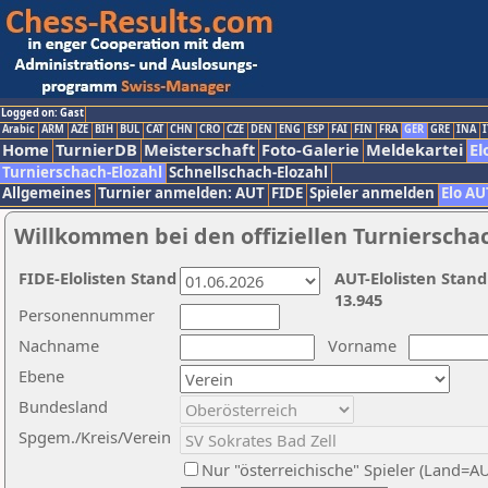
Logged on: Gast
Arabic
ARM
AZE
BIH
BUL
CAT
CHN
CRO
CZE
DEN
ENG
ESP
FAI
FIN
FRA
GER
GRE
INA
I
Home
TurnierDB
Meisterschaft
Foto-Galerie
Meldekartei
El
Turnierschach-Elozahl
Schnellschach-Elozahl
Allgemeines
Turnier anmelden: AUT
FIDE
Spieler anmelden
Elo AU
Willkommen bei den offiziellen Turnierscha
FIDE-Elolisten Stand
AUT-Elolisten Stand
13.945
Personennummer
Nachname
Vorname
Ebene
Bundesland
Spgem./Kreis/Verein
Nur "österreichische" Spieler (Land=A