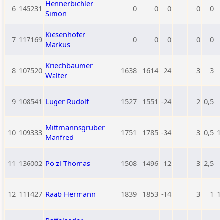
Hennerbichler
6
145231
0
0
0
0
0
Simon
Kiesenhofer
7
117169
0
0
0
0
0
Markus
Kriechbaumer
8
107520
1638
1614
24
3
3
Walter
9
108541
Luger Rudolf
1527
1551
-24
2
0,5
Mittmannsgruber
10
109333
1751
1785
-34
3
0,5
Manfred
11
136002
Pölzl Thomas
1508
1496
12
3
2,5
12
111427
Raab Hermann
1839
1853
-14
3
1