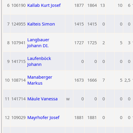
6
106190
Kallab Kurt Josef
1877
1864
13
10
6
7
124955
Kalteis Simon
1415
1415
0
0
0
Langbauer
8
107941
1727
1725
2
5
3
Johann DI.
Laufenböck
9
141715
0
0
0
0
0
Johann
Manaberger
10
108714
1673
1666
7
5
2,5
Markus
11
141714
Mäule Vanessa
w
0
0
0
0
0
12
109029
Mayrhofer Josef
1881
1881
0
0
0