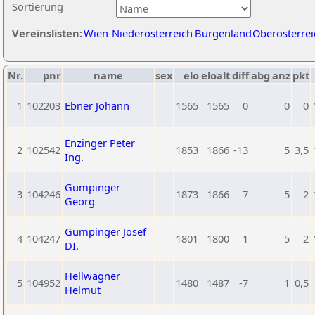
Sortierung
Vereinslisten:
Wien
Niederösterreich
Burgenland
Oberösterrei
Nr.
pnr
name
sex
elo
eloalt
diff
abg
anz
pkt
1
102203
Ebner Johann
1565
1565
0
0
0
Enzinger Peter
2
102542
1853
1866
-13
5
3,5
Ing.
Gumpinger
3
104246
1873
1866
7
5
2
Georg
Gumpinger Josef
4
104247
1801
1800
1
5
2
DI.
Hellwagner
5
104952
1480
1487
-7
1
0,5
Helmut