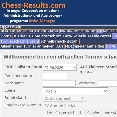
Logged on: Gast
Arabic
ARM
AZE
BIH
BUL
CAT
CHN
CRO
CZE
DEN
ENG
ESP
FAI
FIN
FRA
GER
GRE
INA
I
Home
TurnierDB
Meisterschaft
Foto-Galerie
Meldekartei
El
Turnierschach-Elozahl
Schnellschach-Elozahl
Allgemeines
Turnier anmelden: AUT
FIDE
Spieler anmelden
Elo AU
Willkommen bei den offiziellen Turnierscha
FIDE-Elolisten Stand
AUT-Elolisten Stand
13.945
Personennummer
Nachname
Vorname
Ebene
Bundesland
Spgem./Kreis/Verein
Nur "österreichische" Spieler (Land=A