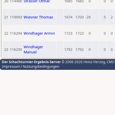
20
114486
Strasser Otmar
1685
1685
0
0
0
21
119993
Wiesner Thomas
1674
1703
-29
5
2
22
116294
Windhager Armin
1723
1723
0
0
0
Windhager
23
116295
1792
1792
0
0
0
Manuel
Der Schachturnier-Ergebnis-Server
© 2006-2026 Heinz Herzog
, CMS
Impressum / Nutzungsbedingungen