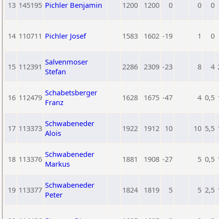
13
145195
Pichler Benjamin
1200
1200
0
0
0
14
110711
Pichler Josef
1583
1602
-19
1
0
Salvenmoser
15
112391
2286
2309
-23
8
4
Stefan
Schabetsberger
16
112479
1628
1675
-47
4
0,5
Franz
Schwabeneder
17
113373
1922
1912
10
10
5,5
Alois
Schwabeneder
18
113376
1881
1908
-27
5
0,5
Markus
Schwabeneder
19
113377
1824
1819
5
5
2,5
Peter