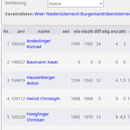
Sortierung
Vereinslisten:
Wien
Niederösterreich
Burgenland
Oberösterrei
Nr.
pnr
name
sex
elo
eloalt
diff
abg
anz
pkt
Andexlinger
1
100242
1589
1565
24
4
3
Konrad
2
146927
Baumann Xaver
0
0
0
0
0
Hauzenberger
3
104819
1554
1542
12
4
1,5
1
Anton
4
135112
Heinzl Christoph
1668
1668
0
0
0
1
Hoeglinger
5
105229
1983
1970
13
6
4,5
1
Christian