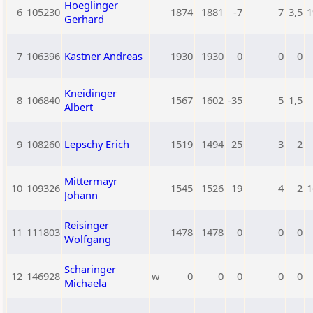
Hoeglinger
6
105230
1874
1881
-7
7
3,5
1
Gerhard
7
106396
Kastner Andreas
1930
1930
0
0
0
Kneidinger
8
106840
1567
1602
-35
5
1,5
Albert
9
108260
Lepschy Erich
1519
1494
25
3
2
Mittermayr
10
109326
1545
1526
19
4
2
1
Johann
Reisinger
11
111803
1478
1478
0
0
0
Wolfgang
Scharinger
12
146928
w
0
0
0
0
0
Michaela