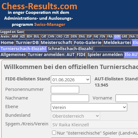
Logged on: Gast
Arabic
ARM
AZE
BIH
BUL
CAT
CHN
CRO
CZE
DEN
ENG
ESP
FAI
FIN
FRA
GER
GRE
INA
I
Home
TurnierDB
Meisterschaft
Foto-Galerie
Meldekartei
El
Turnierschach-Elozahl
Schnellschach-Elozahl
Allgemeines
Turnier anmelden: AUT
FIDE
Spieler anmelden
Elo AU
Willkommen bei den offiziellen Turnierscha
FIDE-Elolisten Stand
AUT-Elolisten Stand
13.945
Personennummer
Nachname
Vorname
Ebene
Bundesland
Spgem./Kreis/Verein
Nur "österreichische" Spieler (Land=A