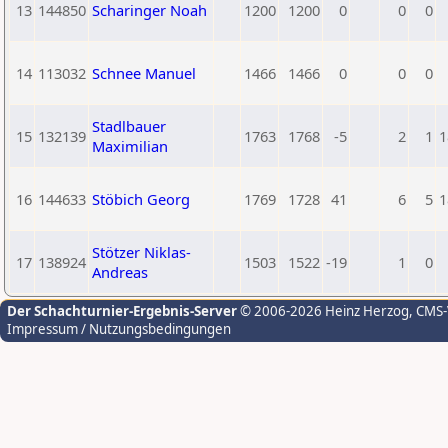
13
144850
Scharinger Noah
1200
1200
0
0
0
14
113032
Schnee Manuel
1466
1466
0
0
0
Stadlbauer
15
132139
1763
1768
-5
2
1
1
Maximilian
16
144633
Stöbich Georg
1769
1728
41
6
5
1
Stötzer Niklas-
17
138924
1503
1522
-19
1
0
Andreas
Der Schachturnier-Ergebnis-Server
© 2006-2026 Heinz Herzog
, CMS
Impressum / Nutzungsbedingungen