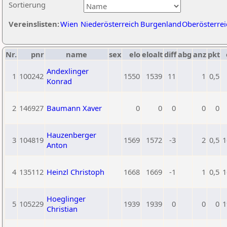
Sortierung
Vereinslisten:
Wien
Niederösterreich
Burgenland
Oberösterrei
Nr.
pnr
name
sex
elo
eloalt
diff
abg
anz
pkt
Andexlinger
1
100242
1550
1539
11
1
0,5
Konrad
2
146927
Baumann Xaver
0
0
0
0
0
Hauzenberger
3
104819
1569
1572
-3
2
0,5
1
Anton
4
135112
Heinzl Christoph
1668
1669
-1
1
0,5
1
Hoeglinger
5
105229
1939
1939
0
0
0
1
Christian