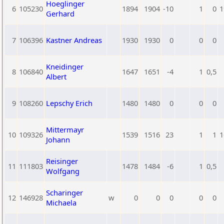
Hoeglinger
6
105230
1894
1904
-10
1
0
1
Gerhard
7
106396
Kastner Andreas
1930
1930
0
0
0
Kneidinger
8
106840
1647
1651
-4
1
0,5
Albert
9
108260
Lepschy Erich
1480
1480
0
0
0
Mittermayr
10
109326
1539
1516
23
1
1
1
Johann
Reisinger
11
111803
1478
1484
-6
1
0,5
Wolfgang
Scharinger
12
146928
w
0
0
0
0
0
Michaela