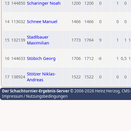
13
144850
Scharinger Noah
1200
1200
0
1
0
14
113032
Schnee Manuel
1466
1466
0
0
0
Stadlbauer
15
132139
1773
1764
9
1
1
1
Maximilian
16
144633
Stöbich Georg
1706
1712
-6
1
0,5
1
Stötzer Niklas-
17
138924
1522
1522
0
0
0
Andreas
Der Schachturnier-Ergebnis-Server
© 2006-2026 Heinz Herzog
, CMS
Impressum / Nutzungsbedingungen