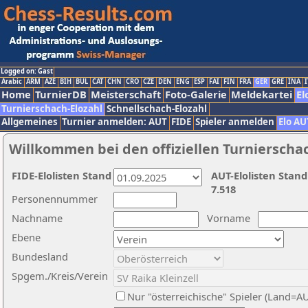
Logged on: Gast
Arabic
ARM
AZE
BIH
BUL
CAT
CHN
CRO
CZE
DEN
ENG
ESP
FAI
FIN
FRA
GER
GRE
INA
I
Home
TurnierDB
Meisterschaft
Foto-Galerie
Meldekartei
El
Turnierschach-Elozahl
Schnellschach-Elozahl
Allgemeines
Turnier anmelden: AUT
FIDE
Spieler anmelden
Elo AU
Willkommen bei den offiziellen Turnierscha
FIDE-Elolisten Stand
AUT-Elolisten Stand
7.518
Personennummer
Nachname
Vorname
Ebene
Bundesland
Spgem./Kreis/Verein
Nur "österreichische" Spieler (Land=A