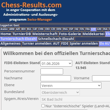
Logged on: Gast
Arabic
ARM
AZE
BIH
BUL
CAT
CHN
CRO
CZE
DEN
ENG
ESP
FAI
FIN
FRA
GER
GRE
INA
I
Home
TurnierDB
Meisterschaft
Foto-Galerie
Meldekartei
El
Turnierschach-Elozahl
Schnellschach-Elozahl
Allgemeines
Turnier anmelden: AUT
FIDE
Spieler anmelden
Elo AU
Willkommen bei den offiziellen Turnierscha
FIDE-Elolisten Stand
AUT-Elolisten Stand
13.945
Personennummer
Nachname
Vorname
Ebene
Bundesland
Spgem./Kreis/Verein
Nur "österreichische" Spieler (Land=A