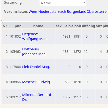
Sortierung
Vereinslisten:
Wien
Niederösterreich
Burgenland
Oberösterrei
Nr.
pnr
name
sex
elo
eloalt
diff
abg
anz
pk
Degeneve
1
101802
1981
1981
0
0
Wolfgang Mag.
Holzbauer
2
105462
1884
1872
12
4
Johannes Mag.
3
117866
Lieb Daniel Mag.
0
0
0
0
4
108866
Maschek Ludwig
1630
1630
0
0
Mikenda Gerhard
5
109212
1957
1957
0
0
Dr.