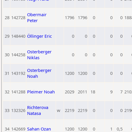
Obermair
28
142728
1796
1796
0
0
0
188
Peter
29
148440
Öllinger Eric
0
0
0
0
0
Osterberger
30
144258
0
0
0
0
0
Niklas
Osterberger
31
143192
1200
1200
0
0
0
Noah
32
141288
Pleimer Noah
2029
2011
18
9
7
210
Richterova
33
132326
w
2219
2219
0
0
0
219
Natasa
34
142669
Sahan Ozan
1200
1200
0
1
0,5