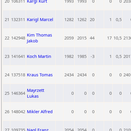
20
106311
Kargl Kurt
1993
1993
0
0
0
203
21
132311
Karigl Marcel
1282
1262
20
1
0,5
Kim Thomas
22
142948
2059
2015
44
17
10,5
213
Jakob
23
141641
Koch Martin
1982
1985
-3
1
0,5
201
24
137518
Kraus Tomas
2434
2434
0
0
0
240
Mayrzett
25
146364
0
0
0
0
0
Lukas
26
148042
Mikler Alfred
0
0
0
0
0
27
109735
Nagl Franz
2054
2054
0
0
0
210