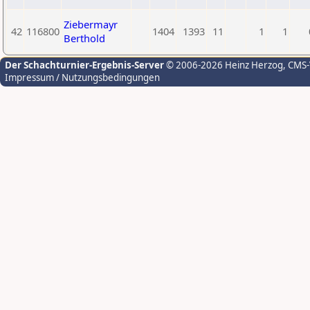
Ziebermayr
42
116800
1404
1393
11
1
1
Berthold
Der Schachturnier-Ergebnis-Server
© 2006-2026 Heinz Herzog
, CMS
Impressum / Nutzungsbedingungen