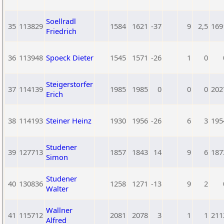
Soellradl
35
113829
1584
1621
-37
9
2,5
169
Friedrich
36
113948
Spoeck Dieter
1545
1571
-26
1
0
Steigerstorfer
37
114139
1985
1985
0
0
0
202
Erich
38
114193
Steiner Heinz
1930
1956
-26
6
3
195
Studener
39
127713
1857
1843
14
9
6
187
Simon
Studener
40
130836
1258
1271
-13
9
2
Walter
Wallner
41
115712
2081
2078
3
1
1
211
Alfred