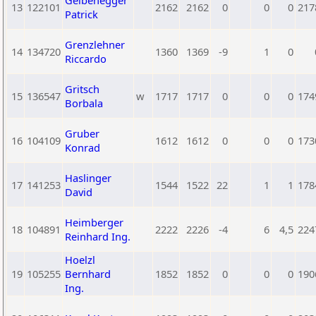
Gelbenegger
13
122101
2162
2162
0
0
0
217
Patrick
Grenzlehner
14
134720
1360
1369
-9
1
0
Riccardo
Gritsch
15
136547
w
1717
1717
0
0
0
174
Borbala
Gruber
16
104109
1612
1612
0
0
0
173
Konrad
Haslinger
17
141253
1544
1522
22
1
1
178
David
Heimberger
18
104891
2222
2226
-4
6
4,5
224
Reinhard Ing.
Hoelzl
19
105255
Bernhard
1852
1852
0
0
0
190
Ing.