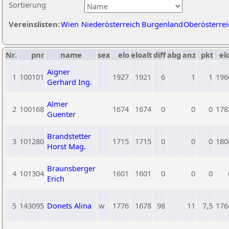
Sortierung
Vereinslisten:
Wien
Niederösterreich
Burgenland
Oberösterrei
Nr.
pnr
name
sex
elo
eloalt
diff
abg
anz
pkt
el
Aigner
1
100101
1927
1921
6
1
1
196
Gerhard Ing.
Almer
2
100168
1674
1674
0
0
0
178
Guenter
Brandstetter
3
101280
1715
1715
0
0
0
180
Horst Mag.
Braunsberger
4
101304
1601
1601
0
0
0
Erich
5
143095
Donets Alina
w
1776
1678
98
11
7,5
176