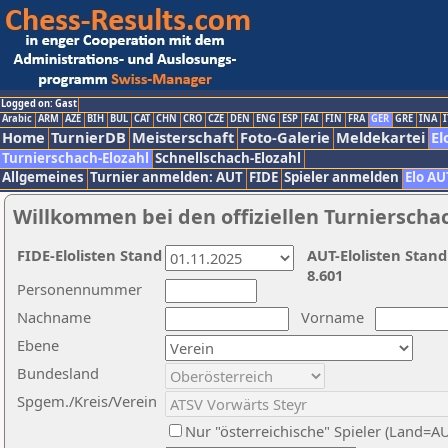
Logged on: Gast
Arabic
ARM
AZE
BIH
BUL
CAT
CHN
CRO
CZE
DEN
ENG
ESP
FAI
FIN
FRA
GER
GRE
INA
I
Home
TurnierDB
Meisterschaft
Foto-Galerie
Meldekartei
El
Turnierschach-Elozahl
Schnellschach-Elozahl
Allgemeines
Turnier anmelden: AUT
FIDE
Spieler anmelden
Elo AU
Willkommen bei den offiziellen Turnierscha
FIDE-Elolisten Stand
AUT-Elolisten Stand
8.601
Personennummer
Nachname
Vorname
Ebene
Bundesland
Spgem./Kreis/Verein
Nur "österreichische" Spieler (Land=A