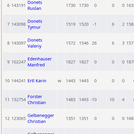
Donets
6
143191
1730
1730
0
0
0
163
Ruslan
Donets
7
143098
1519
1520
-1
6
2
158
Tymur
Donets
8
143097
1572
1546
26
6
3
157
Valeriy
Edenhauser
9
102247
1827
1827
0
0
0
187
Manfred
10
144241
Ertl Karin
w
1443
1443
0
0
0
Forster
11
132754
1483
1493
-10
10
4
Christian
Gelbenegger
12
123065
1351
1351
0
0
0
168
Christian