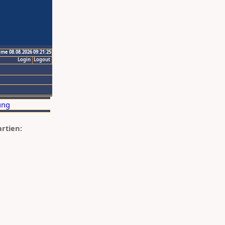
ime 08.08.2026 09:21:25
Login
Logout
artien: