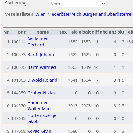
Sortierung
Vereinslisten:
Wien
Niederösterreich
Burgenland
Oberösterrei
Nr.
pnr
name
sex
elo
eloalt
diff
abg
anz
pkt
el
Aistleitner
1
100114
1552
1553
-1
4
3
166
Gerhard
2
100573
Barth Johann
1625
1625
0
0
0
3
100575
Barth Wilfried
1663
1649
14
1
1
4
101963
Diwold Roland
1641
1634
7
3
1,5
5
144859
Gruber Niklas
0
0
0
0
0
Hametner
6
104570
2013
2003
10
3
2,5
Walter Mag.
Hörleinsberger
7
147643
0
0
0
0
0
Jakob
8
147068
Kovac Kevin
1580
0
0
5
3