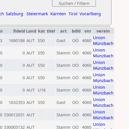
ch
Salzburg
Steiermark
Kärnten
Tirol
Vorarlberg
oi
fideid
Land
kat
titel
art
bdld
vnr
verein
Union
3
1680188
AUT
S50
Gast
OÖ
4060
Münzbach
Union
0
0
AUT
S50
Stamm
OÖ
4060
Münzbach
Union
0
0
AUT
S50
Stamm
OÖ
4060
Münzbach
Union
0
0
AUT
S50
Stamm
OÖ
4060
Münzbach
Union
0
0
AUT
U18
Stamm
OÖ
4060
Münzbach
Union
0
1632353
AUT
S50
Gast
OÖ
4060
Münzbach
Union
0
530012031
AUT
Stamm
OÖ
4060
Münzbach
Union
0
530005132
AUT
Stamm
OÖ
4060