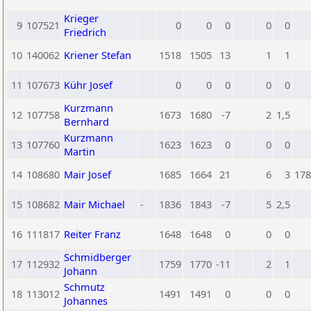
Krieger
9
107521
0
0
0
0
0
Friedrich
10
140062
Kriener Stefan
1518
1505
13
1
1
11
107673
Kühr Josef
0
0
0
0
0
Kurzmann
12
107758
1673
1680
-7
2
1,5
Bernhard
Kurzmann
13
107760
1623
1623
0
0
0
Martin
14
108680
Mair Josef
1685
1664
21
6
3
178
15
108682
Mair Michael
-
1836
1843
-7
5
2,5
16
111817
Reiter Franz
1648
1648
0
0
0
Schmidberger
17
112932
1759
1770
-11
2
1
Johann
Schmutz
18
113012
1491
1491
0
0
0
Johannes