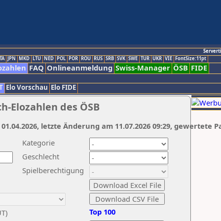
Servert
TA
JPN
MKD
LTU
NED
POL
POR
ROU
RUS
SRB
SVK
SWE
TUR
UKR
VIE
FontSize:11pt
ozahlen
FAQ
Onlineanmeldung
Swiss-Manager
ÖSB
FIDE
T
Elo Vorschau
Elo FIDE
ch-Elozahlen des ÖSB
 01.04.2026, letzte Änderung am 11.07.2026 09:29, gewertete P
Kategorie
Geschlecht
Spielberechtigung
Top 100
UT)