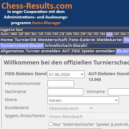
Logged on: Gast
Arabic
ARM
AZE
BIH
BUL
CAT
CHN
CRO
CZE
DEN
ENG
ESP
FAI
FIN
FRA
GER
GRE
INA
I
Home
TurnierDB
Meisterschaft
Foto-Galerie
Meldekartei
El
Turnierschach-Elozahl
Schnellschach-Elozahl
Allgemeines
Turnier anmelden: AUT
FIDE
Spieler anmelden
Elo AU
Willkommen bei den offiziellen Turnierscha
FIDE-Elolisten Stand
AUT-Elolisten Stand
13.945
Personennummer
Nachname
Vorname
Ebene
Bundesland
Spgem./Kreis/Verein
Nur "österreichische" Spieler (Land=A