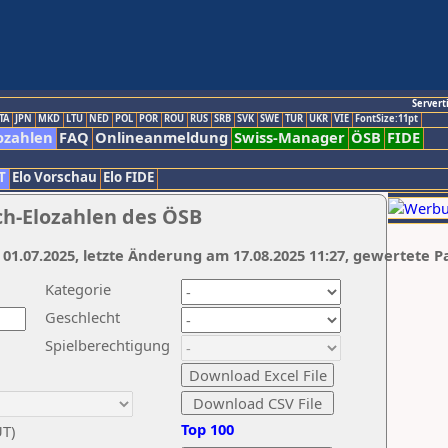
Servert
TA
JPN
MKD
LTU
NED
POL
POR
ROU
RUS
SRB
SVK
SWE
TUR
UKR
VIE
FontSize:11pt
ozahlen
FAQ
Onlineanmeldung
Swiss-Manager
ÖSB
FIDE
T
Elo Vorschau
Elo FIDE
ch-Elozahlen des ÖSB
 01.07.2025, letzte Änderung am 17.08.2025 11:27, gewertete P
Kategorie
Geschlecht
Spielberechtigung
Top 100
UT)