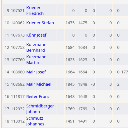
Krieger
9
107521
0
0
0
0
0
Friedrich
10
140062
Kriener Stefan
1475
1475
0
0
0
11
107673
Kühr Josef
0
0
0
0
0
Kurzmann
12
107758
1684
1684
0
0
0
Bernhard
Kurzmann
13
107760
1623
1623
0
0
0
Martin
14
108680
Mair Josef
1664
1664
0
0
0
177
15
108682
Mair Michael
1845
1848
-3
3
2
16
111817
Reiter Franz
1648
1648
0
0
0
Schmidberger
17
112932
1769
1769
0
0
0
Johann
Schmutz
18
113012
1491
1491
0
0
0
Johannes