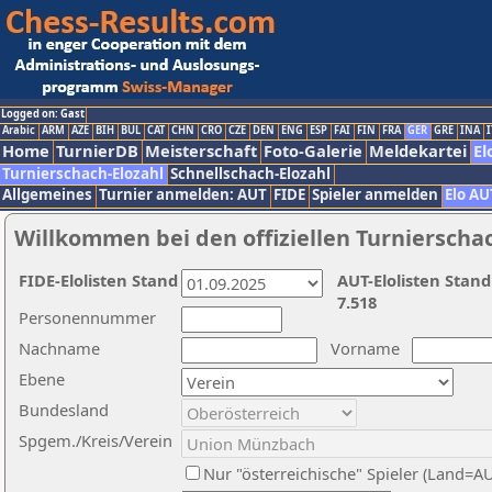
Logged on: Gast
Arabic
ARM
AZE
BIH
BUL
CAT
CHN
CRO
CZE
DEN
ENG
ESP
FAI
FIN
FRA
GER
GRE
INA
I
Home
TurnierDB
Meisterschaft
Foto-Galerie
Meldekartei
El
Turnierschach-Elozahl
Schnellschach-Elozahl
Allgemeines
Turnier anmelden: AUT
FIDE
Spieler anmelden
Elo AU
Willkommen bei den offiziellen Turnierscha
FIDE-Elolisten Stand
AUT-Elolisten Stand
7.518
Personennummer
Nachname
Vorname
Ebene
Bundesland
Spgem./Kreis/Verein
Nur "österreichische" Spieler (Land=A