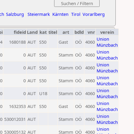
ch
Salzburg
Steiermark
Kärnten
Tirol
Vorarlberg
oi
fideid
Land
kat
titel
art
bdld
vnr
verein
Union
4
1680188
AUT
S50
Gast
OÖ
4060
Münzbach
Union
0
0
AUT
S50
Stamm
OÖ
4060
Münzbach
Union
0
0
AUT
S50
Stamm
OÖ
4060
Münzbach
Union
0
0
AUT
S50
Stamm
OÖ
4060
Münzbach
Union
0
0
AUT
U18
Stamm
OÖ
4060
Münzbach
Union
0
1632353
AUT
S50
Gast
OÖ
4060
Münzbach
Union
0
530012031
AUT
Stamm
OÖ
4060
Münzbach
Union
0
530005132
AUT
Stamm
OÖ
4060