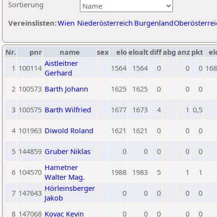
Sortierung
Vereinslisten:
Wien
Niederösterreich
Burgenland
Oberösterrei
Nr.
pnr
name
sex
elo
eloalt
diff
abg
anz
pkt
el
Aistleitner
1
100114
1564
1564
0
0
0
168
Gerhard
2
100573
Barth Johann
1625
1625
0
0
0
3
100575
Barth Wilfried
1677
1673
4
1
0,5
4
101963
Diwold Roland
1621
1621
0
0
0
5
144859
Gruber Niklas
0
0
0
0
0
Hametner
6
104570
1988
1983
5
1
1
Walter Mag.
Hörleinsberger
7
147643
0
0
0
0
0
Jakob
8
147068
Kovac Kevin
0
0
0
0
0