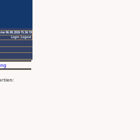
ime 06.08.2026 15:36:19
Login
Logout
artien: