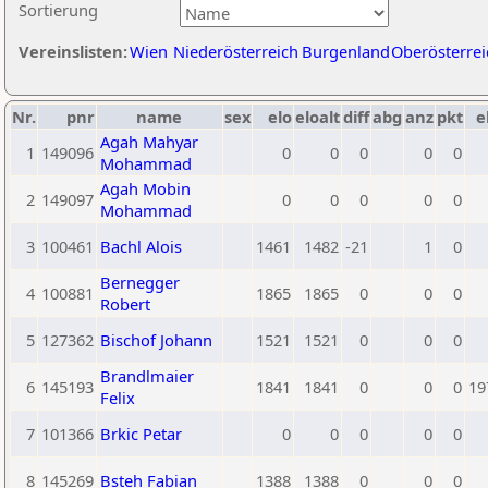
Sortierung
Vereinslisten:
Wien
Niederösterreich
Burgenland
Oberösterrei
Nr.
pnr
name
sex
elo
eloalt
diff
abg
anz
pkt
e
Agah Mahyar
1
149096
0
0
0
0
0
Mohammad
Agah Mobin
2
149097
0
0
0
0
0
Mohammad
3
100461
Bachl Alois
1461
1482
-21
1
0
Bernegger
4
100881
1865
1865
0
0
0
Robert
5
127362
Bischof Johann
1521
1521
0
0
0
Brandlmaier
6
145193
1841
1841
0
0
0
19
Felix
7
101366
Brkic Petar
0
0
0
0
0
8
145269
Bsteh Fabian
1388
1388
0
0
0