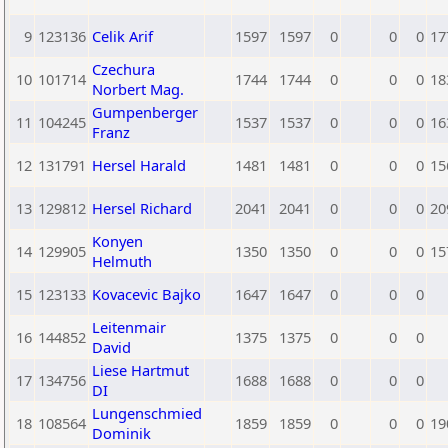
9
123136
Celik Arif
1597
1597
0
0
0
17
Czechura
10
101714
1744
1744
0
0
0
18
Norbert Mag.
Gumpenberger
11
104245
1537
1537
0
0
0
16
Franz
12
131791
Hersel Harald
1481
1481
0
0
0
15
13
129812
Hersel Richard
2041
2041
0
0
0
20
Konyen
14
129905
1350
1350
0
0
0
15
Helmuth
15
123133
Kovacevic Bajko
1647
1647
0
0
0
Leitenmair
16
144852
1375
1375
0
0
0
David
Liese Hartmut
17
134756
1688
1688
0
0
0
DI
Lungenschmied
18
108564
1859
1859
0
0
0
19
Dominik