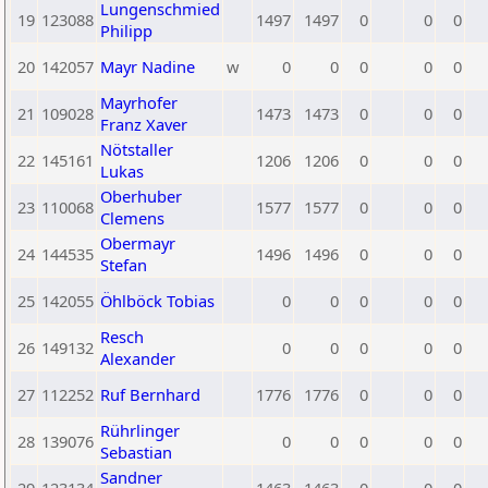
Lungenschmied
19
123088
1497
1497
0
0
0
Philipp
20
142057
Mayr Nadine
w
0
0
0
0
0
Mayrhofer
21
109028
1473
1473
0
0
0
Franz Xaver
Nötstaller
22
145161
1206
1206
0
0
0
Lukas
Oberhuber
23
110068
1577
1577
0
0
0
Clemens
Obermayr
24
144535
1496
1496
0
0
0
Stefan
25
142055
Öhlböck Tobias
0
0
0
0
0
Resch
26
149132
0
0
0
0
0
Alexander
27
112252
Ruf Bernhard
1776
1776
0
0
0
Rührlinger
28
139076
0
0
0
0
0
Sebastian
Sandner