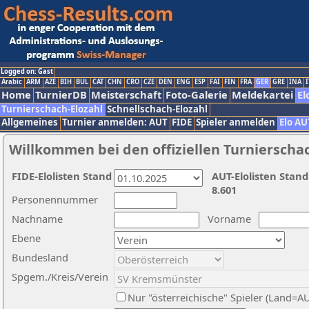
Logged on: Gast
Arabic
ARM
AZE
BIH
BUL
CAT
CHN
CRO
CZE
DEN
ENG
ESP
FAI
FIN
FRA
GER
GRE
INA
I
Home
TurnierDB
Meisterschaft
Foto-Galerie
Meldekartei
El
Turnierschach-Elozahl
Schnellschach-Elozahl
Allgemeines
Turnier anmelden: AUT
FIDE
Spieler anmelden
Elo AU
Willkommen bei den offiziellen Turnierscha
FIDE-Elolisten Stand
AUT-Elolisten Stand
8.601
Personennummer
Nachname
Vorname
Ebene
Bundesland
Spgem./Kreis/Verein
Nur "österreichische" Spieler (Land=A