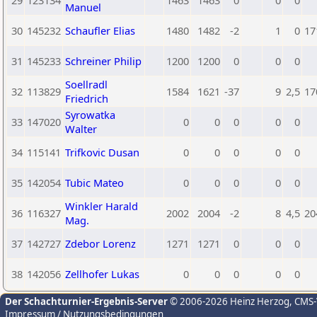
29
123134
1463
1463
0
0
0
Manuel
30
145232
Schaufler Elias
1480
1482
-2
1
0
17
31
145233
Schreiner Philip
1200
1200
0
0
0
Soellradl
32
113829
1584
1621
-37
9
2,5
17
Friedrich
Syrowatka
33
147020
0
0
0
0
0
Walter
34
115141
Trifkovic Dusan
0
0
0
0
0
35
142054
Tubic Mateo
0
0
0
0
0
Winkler Harald
36
116327
2002
2004
-2
8
4,5
20
Mag.
37
142727
Zdebor Lorenz
1271
1271
0
0
0
38
142056
Zellhofer Lukas
0
0
0
0
0
Der Schachturnier-Ergebnis-Server
© 2006-2026 Heinz Herzog
, CMS
Impressum / Nutzungsbedingungen