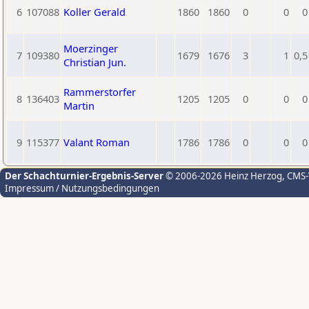
6
107088
Koller Gerald
1860
1860
0
0
0
Moerzinger
7
109380
1679
1676
3
1
0,5
Christian Jun.
Rammerstorfer
8
136403
1205
1205
0
0
0
Martin
9
115377
Valant Roman
1786
1786
0
0
0
Der Schachturnier-Ergebnis-Server
© 2006-2026 Heinz Herzog
, CMS
Impressum / Nutzungsbedingungen