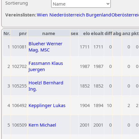
Sortierung
Vereinslisten:
Wien
Niederösterreich
Burgenland
Oberösterrei
Nr.
pnr
name
sex
elo
eloalt
diff
abg
anz
pkt
Blueher Werner
1
101081
1711
1711
0
0
0
Mag. MSC
Fassmann Klaus
2
102702
1987
1987
0
0
0
Juergen
Hoelzl Bernhard
3
105255
1852
1852
0
0
0
Ing.
4
106492
Kepplinger Lukas
1904
1894
10
2
2
5
106509
Kern Michael
2001
2001
0
0
0