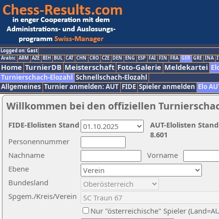
Logged on: Gast
Arabic
ARM
AZE
BIH
BUL
CAT
CHN
CRO
CZE
DEN
ENG
ESP
FAI
FIN
FRA
GER
GRE
INA
I
Home
TurnierDB
Meisterschaft
Foto-Galerie
Meldekartei
El
Turnierschach-Elozahl
Schnellschach-Elozahl
Allgemeines
Turnier anmelden: AUT
FIDE
Spieler anmelden
Elo AU
Willkommen bei den offiziellen Turnierscha
FIDE-Elolisten Stand
AUT-Elolisten Stand
8.601
Personennummer
Nachname
Vorname
Ebene
Bundesland
Spgem./Kreis/Verein
Nur "österreichische" Spieler (Land=A