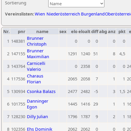
Sortierung
Vereinslisten:
Wien
Niederösterreich
Burgenland
Oberösterrei
Nr.
pnr
name
sex
elo
eloalt
diff
abg
anz
pkt
e
Brunner
1
148381
0
0
0
0
0
Christoph
Brunner
2
147155
1291
1240
51
8
4,5
Maximilian
Carnicelli
3
143764
0
2358
0
0
0
2
Valerio
Charaus
4
117536
2065
2058
7
1
1
2
Florian
5
130934
Csonka Balazs
2477
2482
-5
3
1,5
2
Danninger
6
101755
1445
1416
29
1
1
1
Egon
7
128230
Dilly Julian
1796
1787
9
2
1
1
8
102356
Ehs Dominik
2062
2062
0
0
0
2