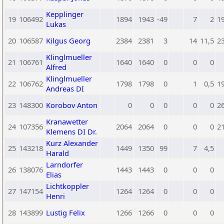
Kepplinger
19
106492
1894
1943
-49
7
2
1
Lukas
20
106587
Kilgus Georg
2384
2381
3
14
11,5
2
Klinglmueller
21
106761
1640
1640
0
0
0
Alfred
Klinglmueller
22
106762
1798
1798
0
1
0,5
1
Andreas DI
23
148300
Korobov Anton
0
0
0
0
0
2
Kranawetter
24
107356
2064
2064
0
0
0
2
Klemens DI Dr.
Kurz Alexander
25
143218
1449
1350
99
7
4,5
Harald
Larndorfer
26
138076
1443
1443
0
0
0
Elias
Lichtkoppler
27
147154
1264
1264
0
0
0
Henri
28
143899
Lustig Felix
1266
1266
0
0
0