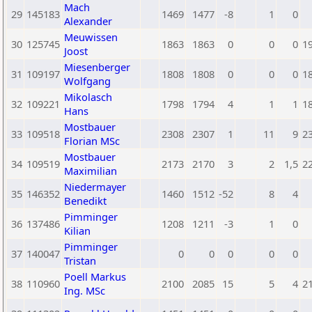
Mach
29
145183
1469
1477
-8
1
0
Alexander
Meuwissen
30
125745
1863
1863
0
0
0
1
Joost
Miesenberger
31
109197
1808
1808
0
0
0
1
Wolfgang
Mikolasch
32
109221
1798
1794
4
1
1
1
Hans
Mostbauer
33
109518
2308
2307
1
11
9
2
Florian MSc
Mostbauer
34
109519
2173
2170
3
2
1,5
2
Maximilian
Niedermayer
35
146352
1460
1512
-52
8
4
Benedikt
Pimminger
36
137486
1208
1211
-3
1
0
Kilian
Pimminger
37
140047
0
0
0
0
0
Tristan
Poell Markus
38
110960
2100
2085
15
5
4
2
Ing. MSc