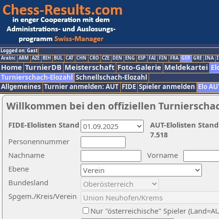
Logged on: Gast
Arabic
ARM
AZE
BIH
BUL
CAT
CHN
CRO
CZE
DEN
ENG
ESP
FAI
FIN
FRA
GER
GRE
INA
I
Home
TurnierDB
Meisterschaft
Foto-Galerie
Meldekartei
El
Turnierschach-Elozahl
Schnellschach-Elozahl
Allgemeines
Turnier anmelden: AUT
FIDE
Spieler anmelden
Elo AU
Willkommen bei den offiziellen Turnierscha
FIDE-Elolisten Stand
AUT-Elolisten Stand
7.518
Personennummer
Nachname
Vorname
Ebene
Bundesland
Spgem./Kreis/Verein
Nur "österreichische" Spieler (Land=A