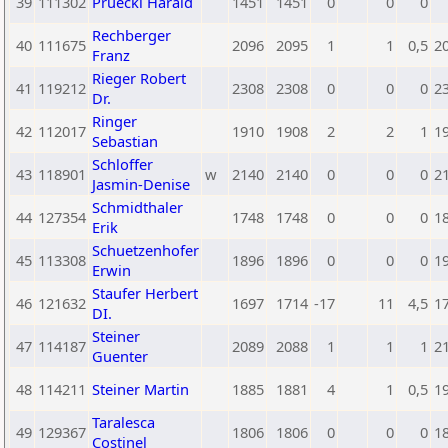
39
111302
Prueckl Harald
1451
1451
0
0
0
Rechberger
40
111675
2096
2095
1
1
0,5
2
Franz
Rieger Robert
41
119212
2308
2308
0
0
0
2
Dr.
Ringer
42
112017
1910
1908
2
2
1
1
Sebastian
Schloffer
43
118901
w
2140
2140
0
0
0
2
Jasmin-Denise
Schmidthaler
44
127354
1748
1748
0
0
0
1
Erik
Schuetzenhofer
45
113308
1896
1896
0
0
0
1
Erwin
Staufer Herbert
46
121632
1697
1714
-17
11
4,5
1
DI.
Steiner
47
114187
2089
2088
1
1
1
2
Guenter
48
114211
Steiner Martin
1885
1881
4
1
0,5
1
Taralesca
49
129367
1806
1806
0
0
0
1
Costinel