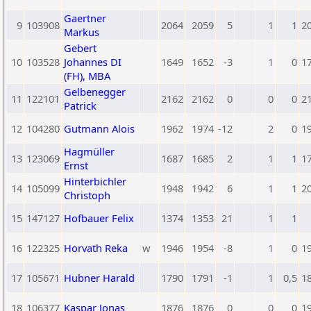
Gaertner
9
103908
2064
2059
5
1
1
2
Markus
Gebert
10
103528
Johannes DI
1649
1652
-3
1
0
1
(FH), MBA
Gelbenegger
11
122101
2162
2162
0
0
0
2
Patrick
12
104280
Gutmann Alois
1962
1974
-12
2
0
1
Hagmüller
13
123069
1687
1685
2
1
1
1
Ernst
Hinterbichler
14
105099
1948
1942
6
1
1
2
Christoph
15
147127
Hofbauer Felix
1374
1353
21
1
1
16
122325
Horvath Reka
w
1946
1954
-8
1
0
1
17
105671
Hubner Harald
1790
1791
-1
1
0,5
1
18
106377
Kaspar Jonas
1876
1876
0
0
0
1