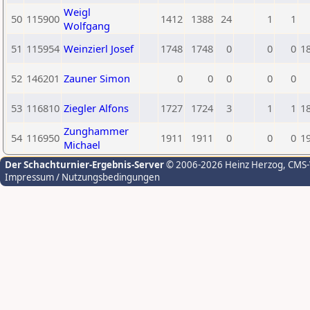
Weigl
50
115900
1412
1388
24
1
1
Wolfgang
51
115954
Weinzierl Josef
1748
1748
0
0
0
1
52
146201
Zauner Simon
0
0
0
0
0
53
116810
Ziegler Alfons
1727
1724
3
1
1
1
Zunghammer
54
116950
1911
1911
0
0
0
1
Michael
Der Schachturnier-Ergebnis-Server
© 2006-2026 Heinz Herzog
, CMS
Impressum / Nutzungsbedingungen