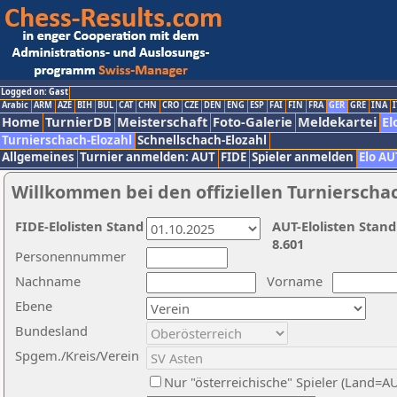
Logged on: Gast
Arabic
ARM
AZE
BIH
BUL
CAT
CHN
CRO
CZE
DEN
ENG
ESP
FAI
FIN
FRA
GER
GRE
INA
I
Home
TurnierDB
Meisterschaft
Foto-Galerie
Meldekartei
El
Turnierschach-Elozahl
Schnellschach-Elozahl
Allgemeines
Turnier anmelden: AUT
FIDE
Spieler anmelden
Elo AU
Willkommen bei den offiziellen Turnierscha
FIDE-Elolisten Stand
AUT-Elolisten Stand
8.601
Personennummer
Nachname
Vorname
Ebene
Bundesland
Spgem./Kreis/Verein
Nur "österreichische" Spieler (Land=A