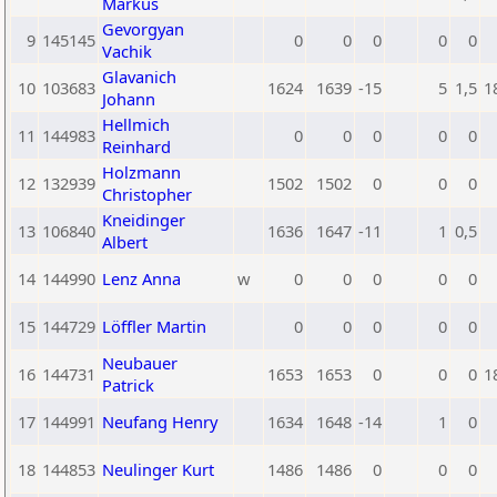
Markus
Gevorgyan
9
145145
0
0
0
0
0
Vachik
Glavanich
10
103683
1624
1639
-15
5
1,5
1
Johann
Hellmich
11
144983
0
0
0
0
0
Reinhard
Holzmann
12
132939
1502
1502
0
0
0
Christopher
Kneidinger
13
106840
1636
1647
-11
1
0,5
Albert
14
144990
Lenz Anna
w
0
0
0
0
0
15
144729
Löffler Martin
0
0
0
0
0
Neubauer
16
144731
1653
1653
0
0
0
1
Patrick
17
144991
Neufang Henry
1634
1648
-14
1
0
18
144853
Neulinger Kurt
1486
1486
0
0
0