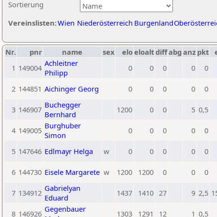
Sortierung
Vereinslisten:
Wien
Niederösterreich
Burgenland
Oberösterrei
Nr.
pnr
name
sex
elo
eloalt
diff
abg
anz
pkt
Achleitner
1
149004
0
0
0
0
0
Philipp
2
144851
Aichinger Georg
0
0
0
0
0
Buchegger
3
146907
1200
0
0
5
0,5
Bernhard
Burghuber
4
149005
0
0
0
0
0
Simon
5
147646
Edlmayr Helga
w
0
0
0
0
0
6
144730
Eisele Margarete
w
1200
1200
0
0
0
Gabrielyan
7
134912
1437
1410
27
9
2,5
1
Eduard
Gegenbauer
8
146926
1303
1291
12
1
0,5