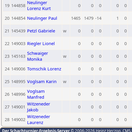
Neulinger
19
144858
0
0
0
0
0
Lorenz Kurt
20
144854
Neulinger Paul
1465
1479
-14
1
0
21
145439
Petzl Gabriele
w
0
0
0
0
0
22
149003
Riegler Lionel
0
0
0
0
0
Schwaiger
23
145163
w
0
0
0
0
0
Monika
24
149006
Tomschik Lorenz
0
0
0
0
0
25
148995
Voglsam Karin
w
0
0
0
0
0
Voglsam
26
148996
0
0
0
0
0
Manfred
Witzeneder
27
149001
0
0
0
0
0
Jakob
Witzeneder
28
149002
0
0
0
0
0
Laurenz
Der Schachturnier-Ergebnis-Server
© 2006-2026 Heinz Herzog
, CMS